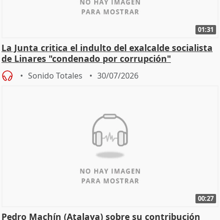
01:31
La Junta critica el indulto del exalcalde socialista
de Linares "condenado por corrupción"
Sonido Totales
30/07/2026
00:27
Pedro Machín (Atalaya) sobre su contribución