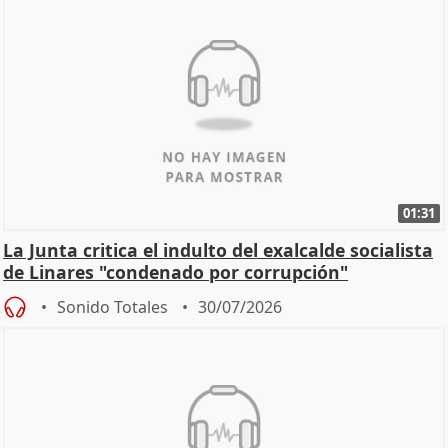
01:31
La Junta critica el indulto del exalcalde socialista
de Linares "condenado por corrupción"
Sonido Totales
30/07/2026