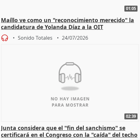
01:05
Maíllo ve como un "reconocimiento merecido" la
candidatura de Yolanda Díaz a la OIT
Sonido Totales
24/07/2026
02:39
Junta considera que el "fin del sanchismo" se
certificará en el Congreso con la "caída" del techo