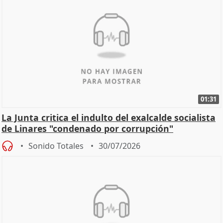
01:31
La Junta critica el indulto del exalcalde socialista
de Linares "condenado por corrupción"
Sonido Totales
30/07/2026