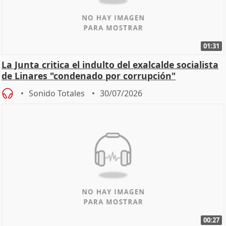
01:31
La Junta critica el indulto del exalcalde socialista
de Linares "condenado por corrupción"
Sonido Totales
30/07/2026
00:27