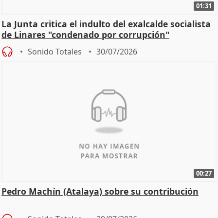
01:31
La Junta critica el indulto del exalcalde socialista
de Linares "condenado por corrupción"
Sonido Totales
30/07/2026
00:27
Pedro Machín (Atalaya) sobre su contribución