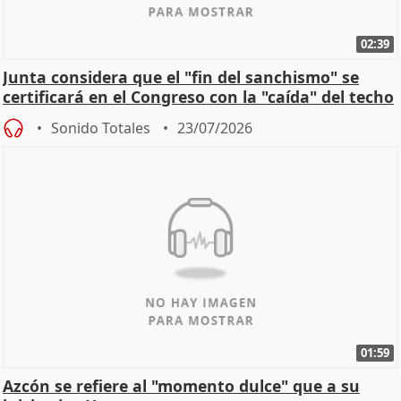
02:39
Junta considera que el "fin del sanchismo" se
certificará en el Congreso con la "caída" del techo
de
Sonido Totales
23/07/2026
01:59
Azcón se refiere al "momento dulce" que a su