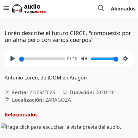
Abonados
Lorén describe el futuro CIRCE, "compuesto por
un alma pero con varios cuerpos"
01:26
Play
Mute
Setti
Antonio Lorén, de IDOM en Aragón
Fecha:
22/09/2025
Duración:
00:01:26
Localización:
ZARAGOZA
Relacionados