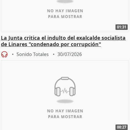
01:31
La Junta critica el indulto del exalcalde socialista
de Linares "condenado por corrupción"
Sonido Totales
30/07/2026
00:27