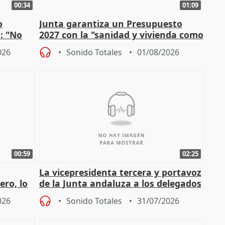
00:34
01:09
o
Junta garantiza un Presupuesto
n: "No
2027 con la "sanidad y vivienda como
"
prioridades"
026
Sonido Totales
01/08/2026
00:59
02:25
La vicepresidenta tercera y portavoz
ero, lo
de la Junta andaluza a los delegados
do pe
territoriales en Málaga
026
Sonido Totales
31/07/2026