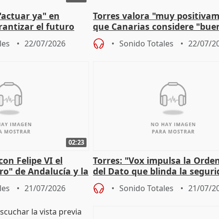
"actuar ya" en
Torres valora "muy positiva
antizar el futuro
que Canarias considere "bue
 país
propuesta del CPFF
les
22/07/2026
Sonido Totales
22/07/2
02:23
on Felipe VI el
Torres: "Vox impulsa la Ord
ro" de Andalucía y la
del Dato que blinda la seguri
r los incendios
los derechos ante al control"
les
21/07/2026
Sonido Totales
21/07/2