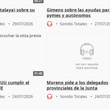
00:27
talaya) sobre su
Gimeno sobre las ayudas par
pymes y autónomos
les
29/07/2026
Sonido Totales
27/07/2
01:49
EUU cumplir el
Moreno pide a los delegados
UE
provinciales de la Junta
"determinación para afrontar
les
24/07/2026
Sonido Totales
24/07/2
retos", diálog