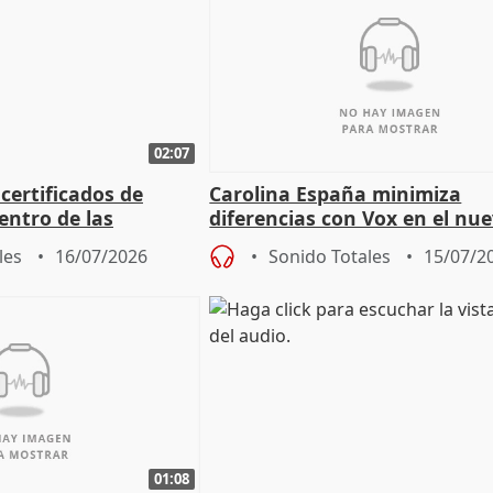
02:07
certificados de
Carolina España minimiza
entro de las
diferencias con Vox en el nu
egulación C-LM
Gobierno: "Lo importante es
les
16/07/2026
Sonido Totales
15/07/2
una leg
01:08