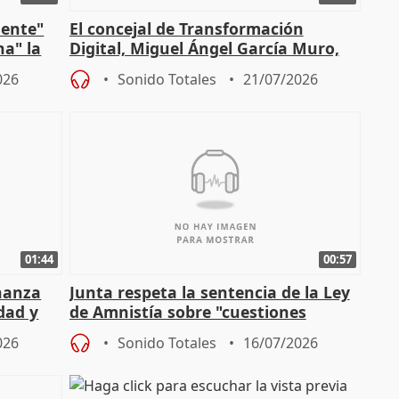
mente"
El concejal de Transformación
na" la
Digital, Miguel Ángel García Muro,
sobre la Ordenanza del Dato
026
Sonido Totales
21/07/2026
01:44
00:57
enanza
Junta respeta la sentencia de la Ley
dad y
de Amnistía sobre "cuestiones
técnicas" que "no avalan la const
026
Sonido Totales
16/07/2026