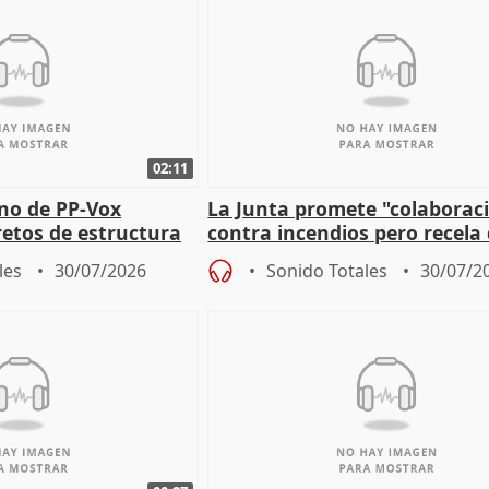
02:11
rno de PP-Vox
La Junta promete "colaborac
retos de estructura
contra incendios pero recela 
as
pacto de Estado de Sánchez
les
30/07/2026
Sonido Totales
30/07/2