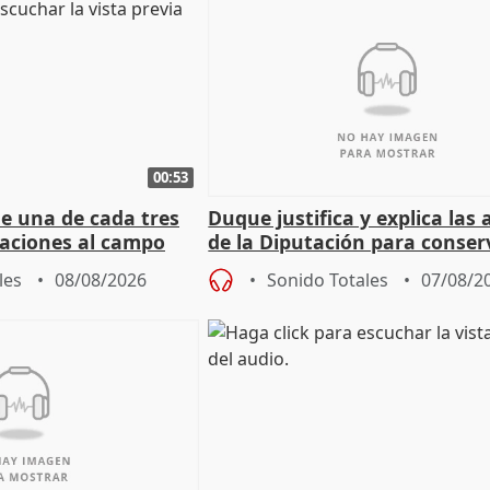
00:53
ue una de cada tres
Duque justifica y explica las
aciones al campo
de la Diputación para conser
eres jóvenes
del patrimonio
les
08/08/2026
Sonido Totales
07/08/2