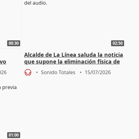
00:30
02:50
Alcalde de La Línea saluda la noticia
evo
que supone la eliminación física de
 que sea
la Verja de Gibraltar
026
Sonido Totales
15/07/2026
01:00