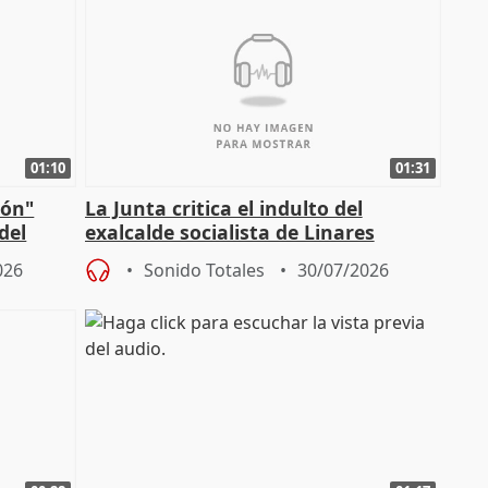
01:10
01:31
ión"
La Junta critica el indulto del
del
exalcalde socialista de Linares
"condenado por corrupción"
026
Sonido Totales
30/07/2026