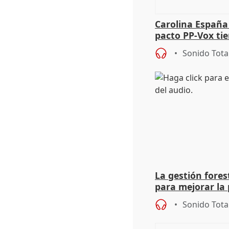
Carolina España
pacto PP-Vox ti
"durar toda la l
Sonido Tota
La gestión fore
para mejorar la 
actuación frente
Sonido Tota