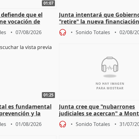
01:07
 defiende que el
Junta intentará que Gobiern
ene vocación de
"retire" la nueva financiació
egislatura"
puede ser saqueo a las arcas
les
07/08/2026
Sonido Totales
02/08/2
01:25
stal es fundamental
Junta cree que "nubarrones
prevención y la
judiciales se acercan" a Mont
 a incendios
que la lleva a estar en el "rui
les
01/08/2026
Sonido Totales
31/07/2