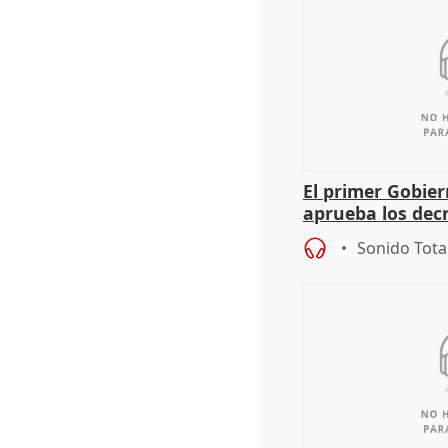
El primer Gobie
aprueba los dec
de sus consejerí
Sonido Tota