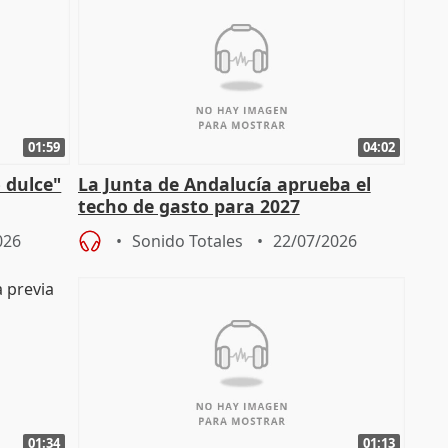
01:59
04:02
 dulce"
La Junta de Andalucía aprueba el
techo de gasto para 2027
026
Sonido Totales
22/07/2026
01:34
01:13