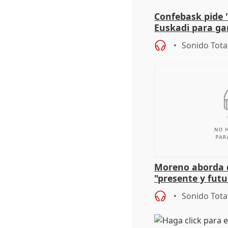
Confebask pide 
Euskadi para gar
con un pacto de
Sonido Tota
Moreno aborda c
"presente y futu
preocupación po
Sonido Tota