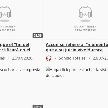
02:39
que el "fin del
Azcón se refiere al "momento
rtificará en el
que a su juicio vive Huesca
"caída" del techo de
les
23/07/2026
Sonido Totales
23/07/2
02:10