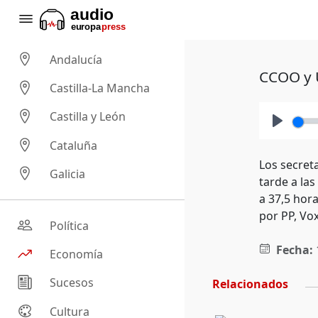
Andalucía
CCOO y U
Castilla-La Mancha
Castilla y León
Play
Cataluña
Los secret
Galicia
tarde a la
a 37,5 hor
por PP, Vox
Política
Fecha:
Economía
Sucesos
Relacionados
Cultura