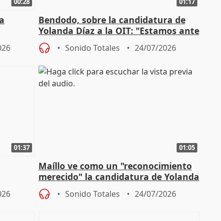
00:28
01:17
a
Bendodo, sobre la candidatura de
Yolanda Díaz a la OIT: "Estamos ante
un plan de evacuación"
026
Sonido Totales
24/07/2026
01:37
01:05
Maíllo ve como un "reconocimiento
merecido" la candidatura de Yolanda
 los
Díaz a la OIT
026
Sonido Totales
24/07/2026