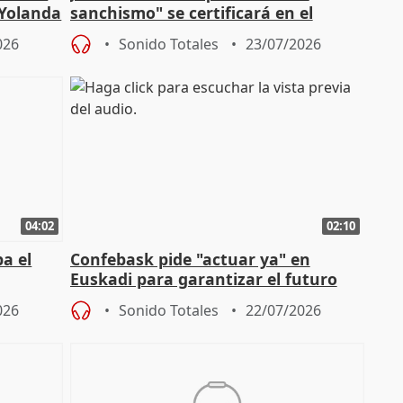
 Yolanda
sanchismo" se certificará en el
Congreso con la "caída" del techo de
026
Sonido Totales
23/07/2026
04:02
02:10
a el
Confebask pide "actuar ya" en
Euskadi para garantizar el futuro
con un pacto de país
026
Sonido Totales
22/07/2026