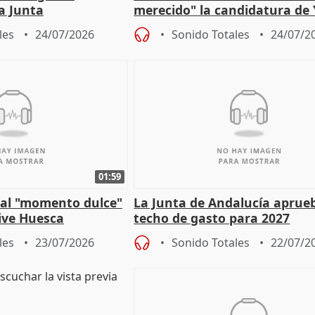
la Junta
merecido" la candidatura de
para afrontar los
Díaz a la OIT
les
24/07/2026
Sonido Totales
24/07/2
01:59
e al "momento dulce"
La Junta de Andalucía aprueb
vive Huesca
techo de gasto para 2027
les
23/07/2026
Sonido Totales
22/07/2