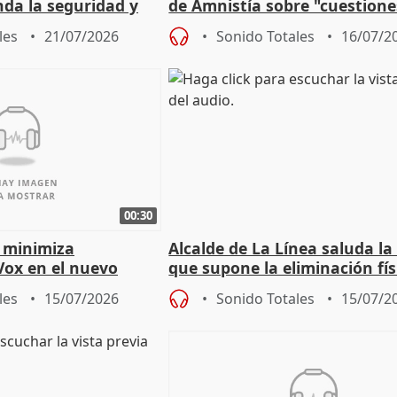
nda la seguridad y
de Amnistía sobre "cuestione
e al control"
técnicas" que "no avalan la 
les
21/07/2026
Sonido Totales
16/07/2
00:30
 minimiza
Alcalde de La Línea saluda la
Vox en el nuevo
que supone la eliminación fís
mportante es que sea
la Verja de Gibraltar
les
15/07/2026
Sonido Totales
15/07/2