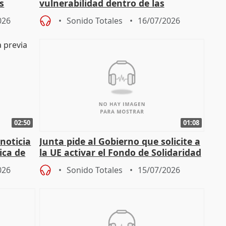
s
vulnerabilidad dentro de las
const
solicitudes de regulación C-LM
026
Sonido Totales
16/07/2026
02:50
01:08
 noticia
Junta pide al Gobierno que solicite a
ica de
la UE activar el Fondo de Solidaridad
para afrontar daños del
026
Sonido Totales
15/07/2026