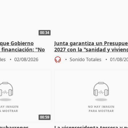
00:34
 que Gobierno
Junta garantiza un Presupue
a financiación: "No
2027 con la "sanidad y vivie
 a las arcas"
prioridades"
les
02/08/2026
Sonido Totales
01/08/2
00:59
"nubarrones
La vicepresidenta tercera y 