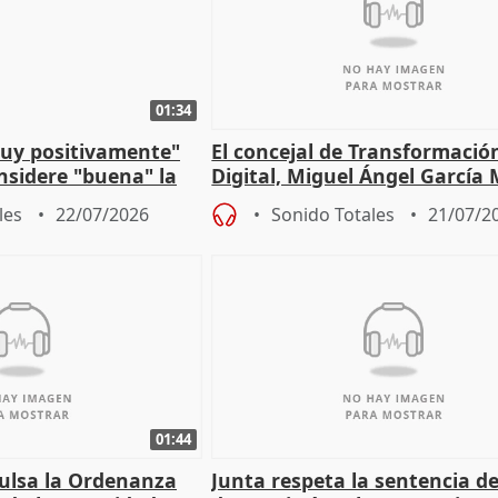
01:34
muy positivamente"
El concejal de Transformació
nsidere "buena" la
Digital, Miguel Ángel García
PFF
sobre la Ordenanza del Dato
les
22/07/2026
Sonido Totales
21/07/2
01:44
pulsa la Ordenanza
Junta respeta la sentencia de