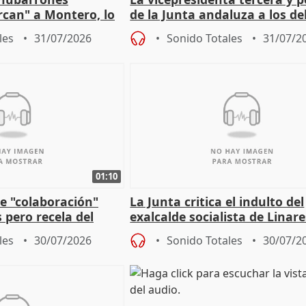
ercan" a Montero, lo
de la Junta andaluza a los d
tar en el "ruido pe
territoriales en Málaga
les
31/07/2026
Sonido Totales
31/07/2
01:10
e "colaboración"
La Junta critica el indulto del
 pero recela del
exalcalde socialista de Linare
 de Sánchez
"condenado por corrupción"
les
30/07/2026
Sonido Totales
30/07/2