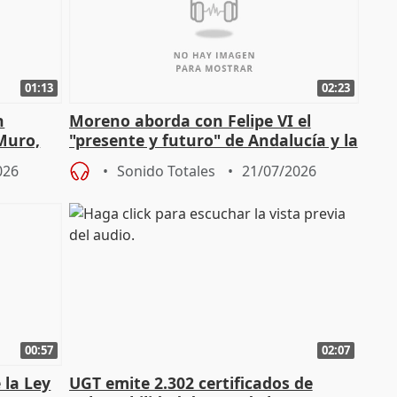
01:13
02:23
n
Moreno aborda con Felipe VI el
 Muro,
"presente y futuro" de Andalucía y la
preocupación por los incendios
026
Sonido Totales
21/07/2026
00:57
02:07
 la Ley
UGT emite 2.302 certificados de