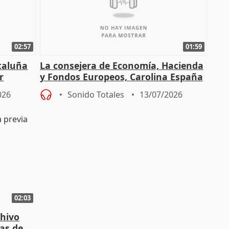
02:57
01:59
ataluña
La consejera de Economía, Hacienda
r
y Fondos Europeos, Carolina España
026
Sonido Totales
13/07/2026
02:03
chivo
las de