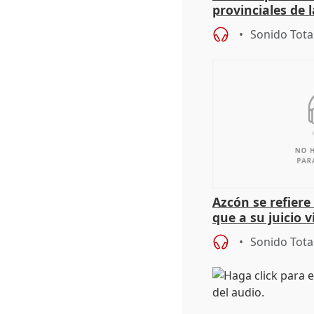
provinciales de 
"determinación 
Sonido Tota
retos", diálog
Azcón se refier
que a su juicio 
Sonido Tota