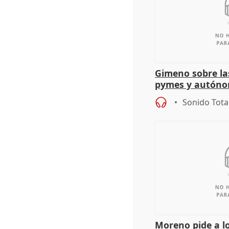
Gimeno sobre la
pymes y autón
Sonido Tota
Moreno pide a l