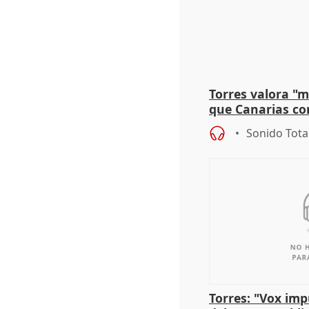
Torres valora "
que Canarias co
propuesta del C
Sonido Tota
Torres: "Vox im