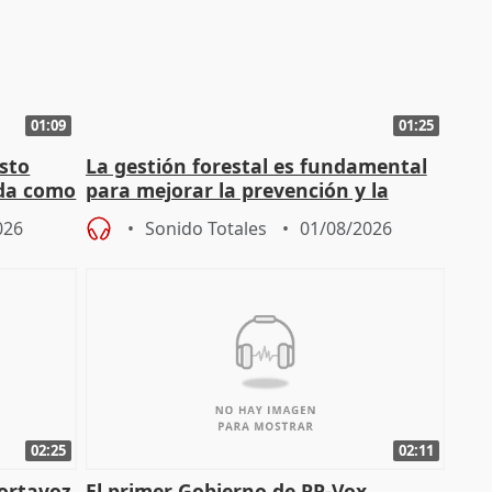
01:09
01:25
sto
La gestión forestal es fundamental
nda como
para mejorar la prevención y la
actuación frente a incendios
026
Sonido Totales
01/08/2026
02:25
02:11
portavoz
El primer Gobierno de PP-Vox