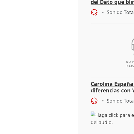
del Dato que bli
los derechos ant
Sonido Tota
Carolina España
diferencias con 
Gobierno: "Lo i
Sonido Tota
una leg