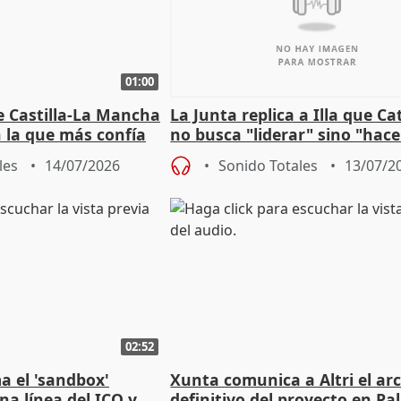
01:00
e Castilla-La Mancha
La Junta replica a Illa que C
n la que más confía
no busca "liderar" sino "hace
"
trampa" con la financiación
les
14/07/2026
Sonido Totales
13/07/2
02:52
a el 'sandbox'
Xunta comunica a Altri el ar
na línea del ICO y
definitivo del proyecto en Pa