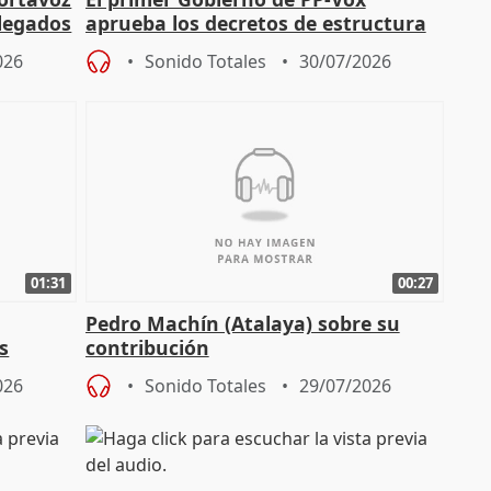
elegados
aprueba los decretos de estructura
de sus consejerías
026
Sonido Totales
30/07/2026
01:31
00:27
Pedro Machín (Atalaya) sobre su
s
contribución
026
Sonido Totales
29/07/2026