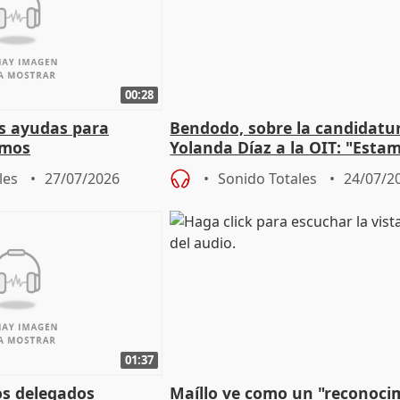
00:28
s ayudas para
Bendodo, sobre la candidatu
omos
Yolanda Díaz a la OIT: "Esta
un plan de evacuación"
les
27/07/2026
Sonido Totales
24/07/2
01:37
os delegados
Maíllo ve como un "reconoci