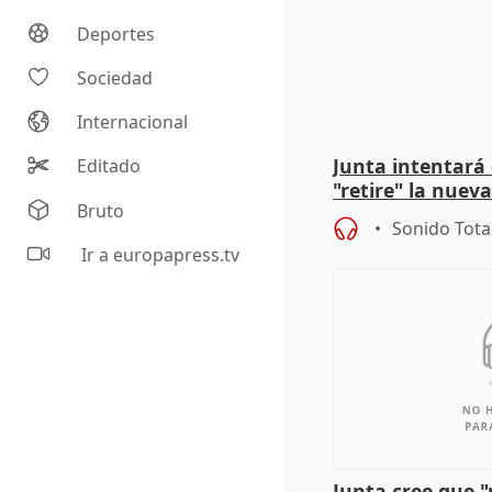
Deportes
Sociedad
Internacional
Junta intentará
Editado
"retire" la nuev
Bruto
puede ser saqueo
Sonido Tota
Ir a europapress.tv
Junta cree que 