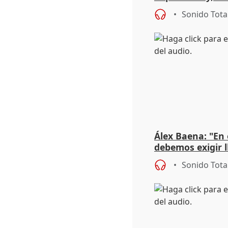
un montón de c
Sonido Tota
Álex Baena: "En 
debemos exigir l
año"
Sonido Tota