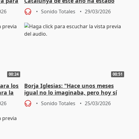
ra para
Catalunya de este año ha estado
muy bien hecha y planteada"
026
Sonido Totales
29/03/2026
00:24
00:51
ara los
Borja Iglesias: "Hace unos meses
ra la
igual no lo imaginaba, pero hoy sí
sueño con el Mundial"
026
Sonido Totales
25/03/2026