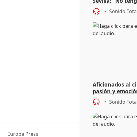
Sevilla: "No ten
adivinar el futu
Sonido Tota
Aficionados al c
pasión y emoción
Volta a Catalun
Sonido Tota
Europa Press