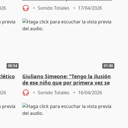
y va por buen camino"
026
Sonido Totales
17/04/2026
00:54
01:00
lético
Giuliano Simeone: "Tengo la ilusión
de ese niño que por primera vez se
vistió del Atlético"
026
Sonido Totales
16/04/2026