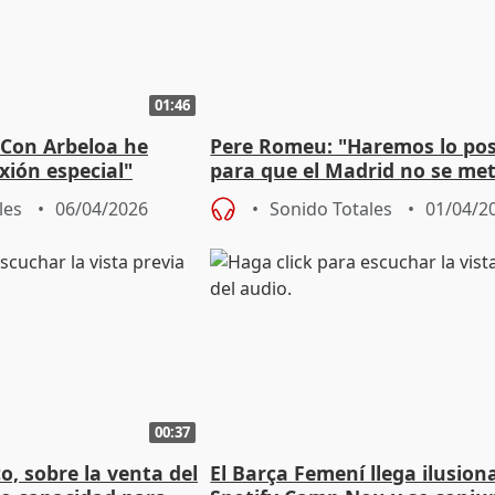
01:46
 "Con Arbeloa he
Pere Romeu: "Haremos lo pos
xión especial"
para que el Madrid no se met
eliminatoria"
les
06/04/2026
Sonido Totales
01/04/2
00:37
o, sobre la venta del
El Barça Femení llega ilusion