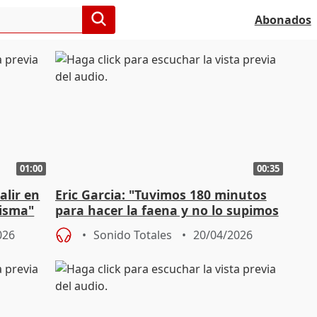
Abonados
01:00
00:35
alir en
Eric Garcia: "Tuvimos 180 minutos
isma"
para hacer la faena y no lo supimos
hacer"
026
Sonido Totales
20/04/2026