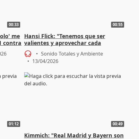
00:33
00:55
holo' me
Hansi Flick: "Tenemos que ser
1 contra
valientes y aprovechar cada
oportunidad"
026
Sonido Totales y Ambiente
13/04/2026
01:12
00:49
Kimmich: "Real Madrid y Bayern son