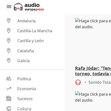
Andalucía
Castilla-La Mancha
Castilla y León
Cataluña
Galicia
Rafa Jódar: "Ten
torneo, todavía
el circuito"
Política
Sonido Tota
Economía
Sucesos
Cultura