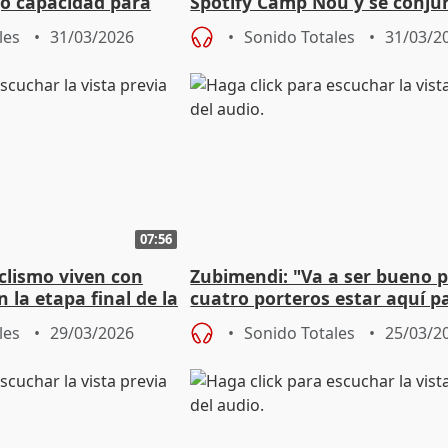
go capacidad para
Spotify Camp Nou y se conju
ro"
volver a ganar al Madrid
les
31/03/2026
Sonido Totales
31/03/2
07:56
iclismo viven con
Zubimendi: "Va a ser bueno p
 la etapa final de la
cuatro porteros estar aquí pa
ya
exigencia y mejorar"
les
29/03/2026
Sonido Totales
25/03/2