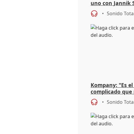
uno con Jannik 
y una motivació
Sonido Tota
Kompany: "Es el
complicado que 
de casa en esta
Sonido Tota