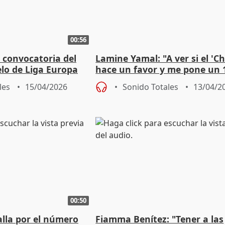
00:56
a convocatoria del
Lamine Yamal: "A ver si el 'C
elo de Liga Europa
hace un favor y me pone un 
1 con algún jugador"
les
15/04/2026
Sonido Totales
13/04/2
00:50
alla por el número
Fiamma Benítez: "Tener a las