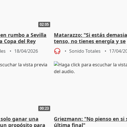
02:05
ten rumbo a Sevilla
Matarazzo: "Si estás demasi
la Copa del Rey
tenso, no tienes energía y se
convierte en algo limitante"
les
18/04/2026
Sonido Totales
17/04/2
00:23
 solo ganar una
Griezmann: "No pienso en si 
 un propósito para
última final"