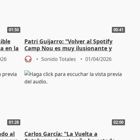
01:50
00:41
ible
Patri Guijarro: "Volver al Spotify
a en la
Camp Nou es muy ilusionante y
queremos la victoria"
026
Sonido Totales
01/04/2026
01:28
02:00
ado al
Carlos García: "La Vuelta a