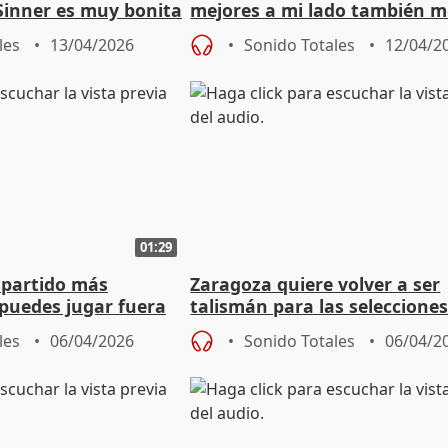
Sinner es muy bonita
mejores a mi lado también m
n extra"
mejor"
les
13/04/2026
Sonido Totales
12/04/2
01:29
 partido más
Zaragoza quiere volver a ser
puedes jugar fuera
talismán para las seleccione
 competición"
nacionales de baloncesto
les
06/04/2026
Sonido Totales
06/04/2