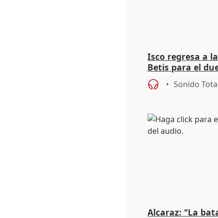
Isco regresa a l
Betis para el du
ante el Braga
Sonido Tota
Alcaraz: "La bat