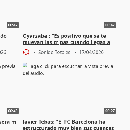
00:42
00:47
ado
Oyarzabal: "Es positivo que se te
muevan las tripas cuando llegas a
momentos como éste"
026
Sonido Totales
17/04/2026
00:43
00:27
será mi
Javier Tebas: "El FC Barcelona ha
estructurado muy bien sus cuentas