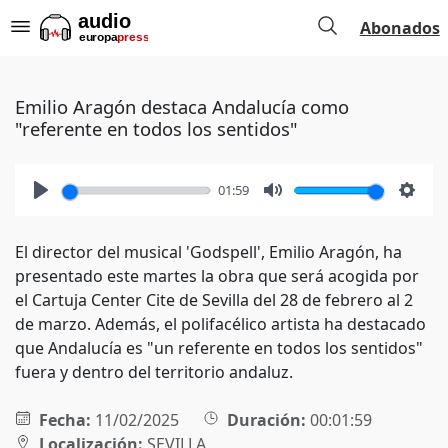
Abonados
Emilio Aragón destaca Andalucía como
"referente en todos los sentidos"
01:59
Play
Mute
Setti
El director del musical 'Godspell', Emilio Aragón, ha
presentado este martes la obra que será acogida por
el Cartuja Center Cite de Sevilla del 28 de febrero al 2
de marzo. Además, el polifacélico artista ha destacado
que Andalucía es "un referente en todos los sentidos"
fuera y dentro del territorio andaluz.
Fecha:
11/02/2025
Duración:
00:01:59
Localización:
SEVILLA