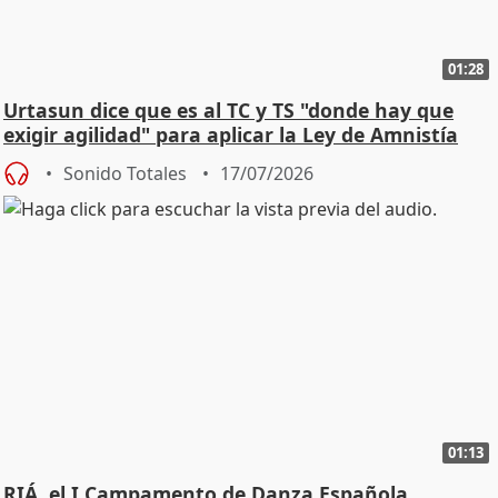
01:28
Urtasun dice que es al TC y TS "donde hay que
exigir agilidad" para aplicar la Ley de Amnistía
Sonido Totales
17/07/2026
01:13
RIÁ, el I Campamento de Danza Española,