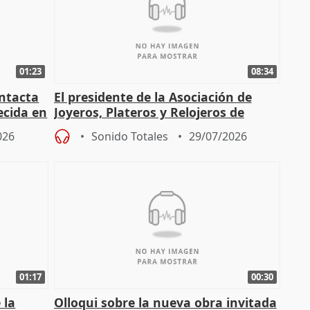
01:23
08:34
intacta
El presidente de la Asociación de
ecida en
Joyeros, Plateros y Relojeros de
Córdoba celebra la IGP
026
Sonido Totales
29/07/2026
01:17
00:30
 la
Olloqui sobre la nueva obra invitada