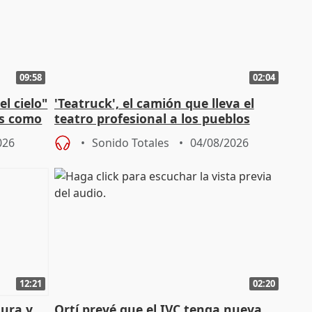
09:58
02:04
l cielo"
'Teatruck', el camión que lleva el
os como
teatro profesional a los pueblos
extremeños
026
Sonido Totales
04/08/2026
12:21
02:20
tura y
Ortí prevé que el IVC tenga nueva