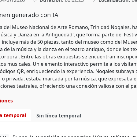
04/07/2026
Duración:
00:02:23
Localización:
Ba
en generado con IA
ra del Museo Nacional de Arte Romano, Trinidad Nogales, ha
úsica y Danza en la Antigüedad', que forma parte del Festiv
 incluye más de 50 piezas, tanto del museo como del Museo
a de la música y la danza en el teatro antiguo, donde los 
orporal. Entre las obras expuestas se encuentran inscripcio
os musicales. Un elemento interactivo permite a los visitan
códigos QR, enriqueciendo la experiencia. Nogales subraya q
a o privada, estaba marcada por la música, que expresaba
ciones teatrales, ofreciendo una conexión valiosa con el pa
ciones
ea temporal
Sin línea temporal