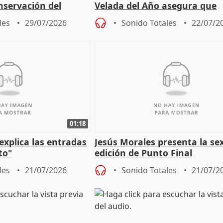
nservación del
Velada del Año asegura que
Córdoba
"Andalucía está muy presente
les
29/07/2026
Sonido Totales
22/07/2
cita
01:18
explica las entradas
Jesús Morales presenta la se
to"
edición de Punto Final
les
21/07/2026
Sonido Totales
21/07/2