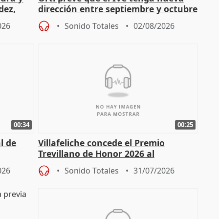
dez,
dirección entre septiembre y octubre
026
Sonido Totales
02/08/2026
00:34
00:25
l de
Villafeliche concede el Premio
Trevillano de Honor 2026 al
periodista Xabier Fortes
026
Sonido Totales
31/07/2026