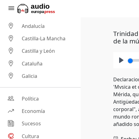
Andalucía
Trinida
Castilla-La Mancha
de la mú
Castilla y León
Cataluña
Play
Galicia
Declaracio
'Mvsica et
Mérida, qu
Política
Antigüedad
corporal",
Economía
mundo roma
Sucesos
añadido so
Cultura