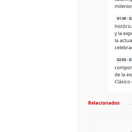
milenios
01:30 - 0
históri
y la ex
la actu
celebra
02:03 - 0
compone
de la e
Clásico
Relacionados