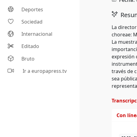
Fecha:
Deportes
Resum
Sociedad
La directo
Internacional
choreae: M
La muestra
Editado
importanci
expresión c
Bruto
instrument
Ir a europapress.tv
través de 
sea públic
representa
Transcrip
Con lín