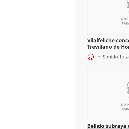
Vilalfeliche con
Trevillano de Ho
periodista Xabie
Sonido Tota
Bellido subraya 