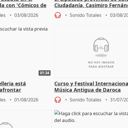
da con 'Cómicos de
Ciudadanía, Casimiro Fernán
me ha escogido"
sobre el balance de entradas
les
03/08/2026
Sonido Totales
03/08/2
01:34
lleria está
Curso y Festival Internaciona
afrontar
Música Antigua de Daroca
odos los escenarios"
les
01/08/2026
Sonido Totales
31/07/2