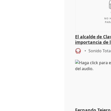
El alcalde de Cla
importancia de 
culturales a los
Sonido Tota
Fernando Tejero