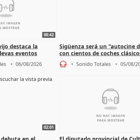
00:42
vijo destaca la
Sigüenza será un "autocine de
llevas eventos
con cientos de coches clásic
 pueblos
espectadores
les
06/08/2026
Sonido Totales
05/08/2
02:01
 debuta en el
El diputado provincial de Cul