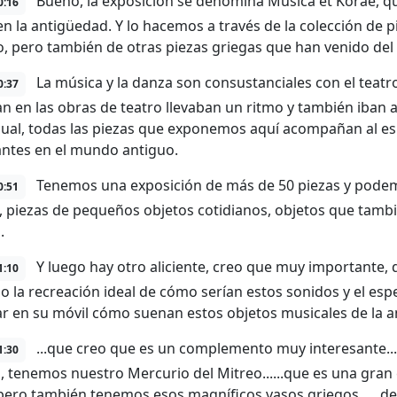
Bueno, la exposición se denomina Música et Korae, que
0:16
en la antigüedad. Y lo hacemos a través de la colección de 
 pero también de otras piezas griegas que han venido del
La música y la danza son consustanciales con el teatro
0:37
an en las obras de teatro llevaban un ritmo y también iban
cual, todas las piezas que exponemos aquí acompañan al e
ntes en el mundo antiguo.
Tenemos una exposición de más de 50 piezas y podemo
0:51
s, piezas de pequeños objetos cotidianos, objetos que tamb
.
Y luego hay otro aliciente, creo que muy importante, 
1:10
o la recreación ideal de cómo serían estos sonidos y el es
r en su móvil cómo suenan estos objetos musicales de la a
...que creo que es un complemento muy interesante.....
1:30
 tenemos nuestro Mercurio del Mitreo......que es una gran e
...pero también tenemos esos magníficos vasos griegos......de