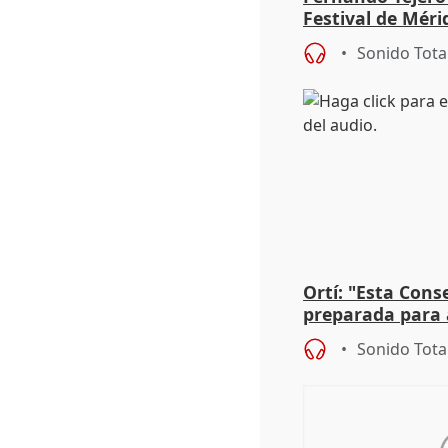
Festival de Méri
Roma': "Strabo 
Sonido Tota
Ortí: "Esta Conse
preparada para 
absolutamente t
Sonido Tota