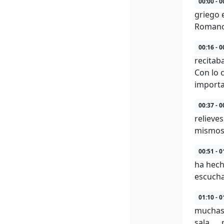
00:00 - 0
griego 
Romano,
00:16 - 0
recitab
Con lo 
importa
00:37 - 0
relieve
mismos
00:51 - 0
ha hech
escucha
01:10 - 0
muchas,
sala...