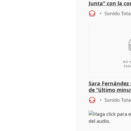
Junta" con la co
patrimonio en 
Sonido Tota
Sara Fernández 
de "último minu
Sonido Tota