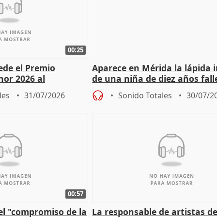
00:25
cede el Premio
Aparece en Mérida la lápida 
nor 2026 al
de una niña de diez años fall
r Fortes
el año 519 d.C.
les
31/07/2026
Sonido Totales
30/07/2
00:57
el "compromiso de la
La responsable de artistas de