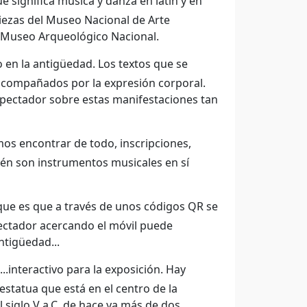
 significa música y danza en latín y en
piezas del Museo Nacional de Arte
 Museo Arqueológico Nacional.
 en la antigüedad. Los textos que se
 acompañados por la expresión corporal.
spectador sobre estas manifestaciones tan
s encontrar de todo, inscripciones,
ién son instrumentos musicales en sí
que es que a través de unos códigos QR se
pectador acercando el móvil puede
ntigüedad...
.interactivo para la exposición. Hay
statua que está en el centro de la
l siglo V a.C. de hace ya más de dos