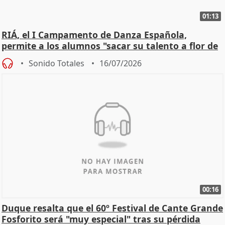
01:13
RIÁ, el I Campamento de Danza Española,
permite a los alumnos "sacar su talento a flor de
piel"
Sonido Totales
16/07/2026
00:16
Duque resalta que el 60º Festival de Cante Grande
Fosforito será "muy especial" tras su pérdida