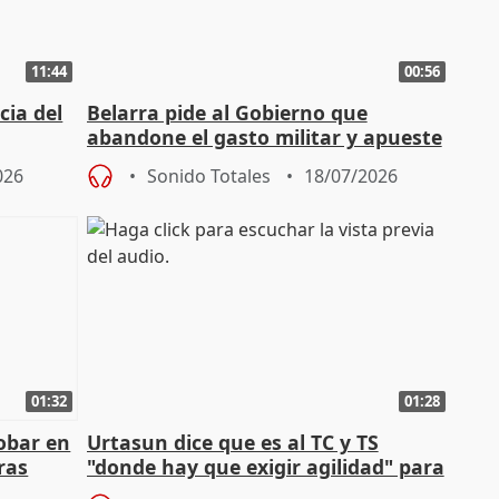
11:44
00:56
cia del
Belarra pide al Gobierno que
abandone el gasto militar y apueste
"de verdad" por la cultura
026
Sonido Totales
18/07/2026
01:32
01:28
obar en
Urtasun dice que es al TC y TS
ras
"donde hay que exigir agilidad" para
aplicar la Ley de Amnistía