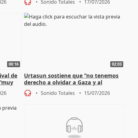
026
Sonido Totales
17/07/2026
00:16
02:03
ival de
Urtasun sostiene que "no tenemos
 "muy
derecho a olvidar a Gaza y al
genocidio"
026
Sonido Totales
15/07/2026