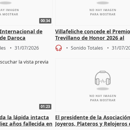
00:34
 Internacional de
Villafeliche concede el Premi
 de Daroca
Trevillano de Honor 2026 al
periodista Xabier Fortes
les
31/07/2026
Sonido Totales
31/07/2
01:23
a la lápida intacta
El presidente de la Asociació
iez años fallecida en
Joyeros, Plateros y Relojeros