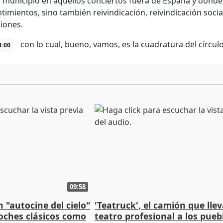
 municipio en aquellos conciertos fuera de España y donde 
timientos, sino también reivindicación, reivindicación social
ciones.
con lo cual, bueno, vamos, es la cuadratura del círculo
1:00
09:58
 "autocine del cielo"
'Teatruck', el camión que llev
coches clásicos como
teatro profesional a los pueb