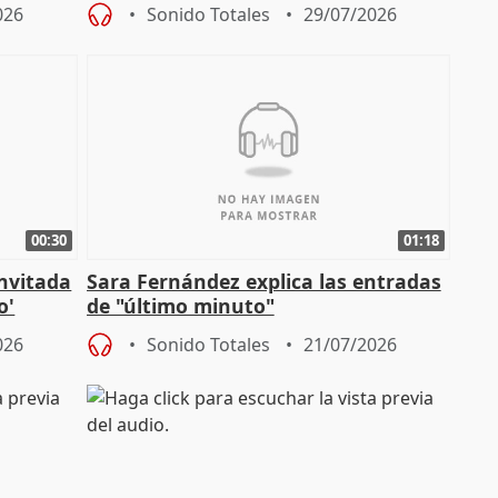
patrimonio en Córdoba
026
Sonido Totales
29/07/2026
00:30
01:18
invitada
Sara Fernández explica las entradas
o'
de "último minuto"
026
Sonido Totales
21/07/2026