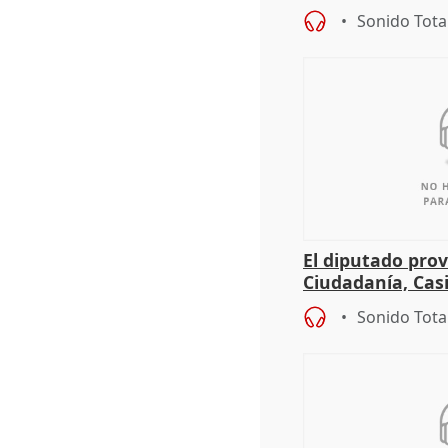
espectadores
Sonido Tota
El diputado prov
Ciudadanía, Cas
sobre el balanc
Sonido Tota