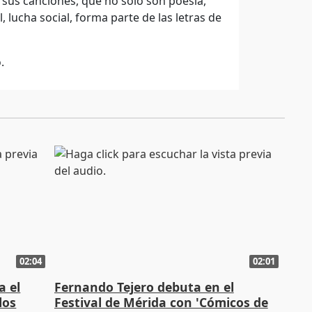
sus canciones, que no solo son poesía,
, lucha social, forma parte de las letras de
.
02:04
02:01
a el
Fernando Tejero debuta en el
los
Festival de Mérida con 'Cómicos de