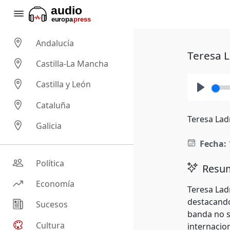
Andalucía
Teresa L
Castilla-La Mancha
Castilla y León
Play
Cataluña
Teresa Lad
Galicia
Fecha:
Política
Resum
Economía
Teresa Ladr
destacando
Sucesos
banda no s
Cultura
internacio