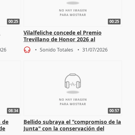
00:25
00:25
o
Vilalfeliche concede el Premio
Trevillano de Honor 2026 al
periodista Xabier Fortes
026
Sonido Totales
31/07/2026
08:34
00:57
n de
Bellido subraya el "compromiso de la
 de
Junta" con la conservación del