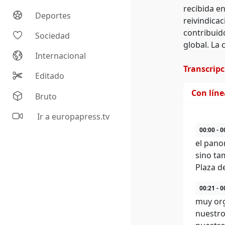
recibida en
Deportes
reivindicac
contribuido
Sociedad
global. La 
Internacional
Transcrip
Editado
Con lín
Bruto
Ir a europapress.tv
00:00 - 0
el pano
sino ta
Plaza de
00:21 - 0
muy org
nuestro