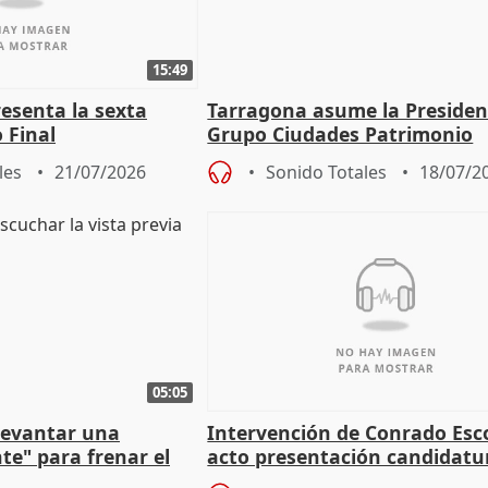
15:49
esenta la sexta
Tarragona asume la Presiden
 Final
Grupo Ciudades Patrimonio
les
21/07/2026
Sonido Totales
18/07/2
05:05
 levantar una
Intervención de Conrado Esc
nte" para frenar el
acto presentación candidatu
trema derecha
alcaldes PP para 2027