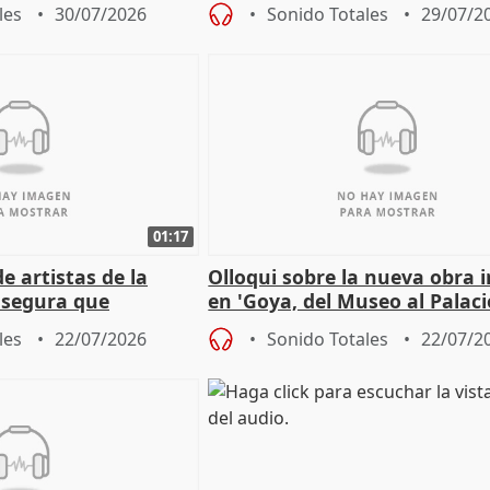
Córdoba celebra la IGP
les
30/07/2026
Sonido Totales
29/07/2
01:17
e artistas de la
Olloqui sobre la nueva obra 
asegura que
en 'Goya, del Museo al Palaci
 muy presente" en la
les
22/07/2026
Sonido Totales
22/07/2