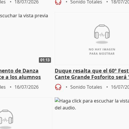
les
18/07/2026
Sonido Totales
18/07/2
01:13
mento de Danza
Duque resalta que el 60º Fest
te a los alumnos
Cante Grande Fosforito será
 a flor de piel"
especial" tras su pérdida
les
16/07/2026
Sonido Totales
16/07/2