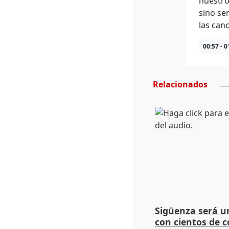
nuestro
sino sen
las can
00:57 - 0
Relacionados
Sigüenza será un
con cientos de 