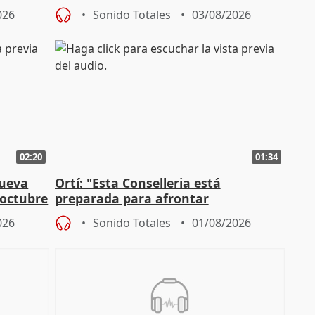
Roma': "Strabo me ha escogido"
026
Sonido Totales
03/08/2026
02:20
01:34
nueva
Ortí: "Esta Conselleria está
 octubre
preparada para afrontar
absolutamente todos los escenarios"
026
Sonido Totales
01/08/2026