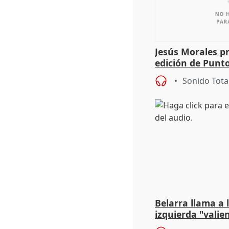
Jesús Morales pr
edición de Punto
Sonido Tota
Belarra llama a
izquierda "valie
avance de la ex