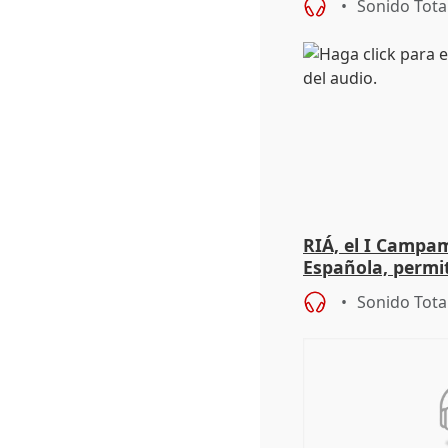
Sonido Tota
RIÁ, el I Campa
Española, permi
"sacar su talento
Sonido Tota