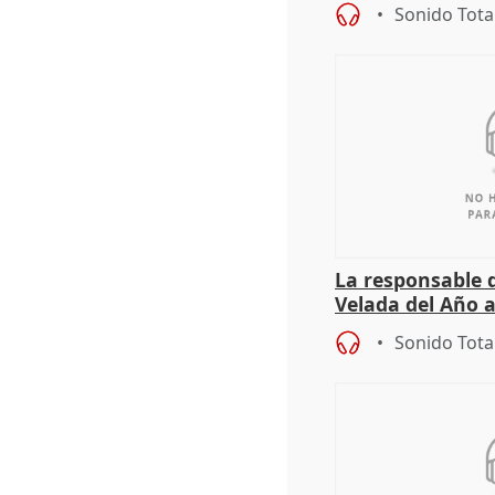
el año 519 d.C.
Sonido Tota
La responsable d
Velada del Año 
"Andalucía está
Sonido Tota
cita