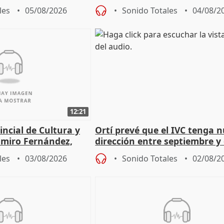
extremeños
les
05/08/2026
Sonido Totales
04/08/2
12:21
incial de Cultura y
Ortí prevé que el IVC tenga 
imiro Fernández,
dirección entre septiembre y
e de entradas
les
03/08/2026
Sonido Totales
02/08/2