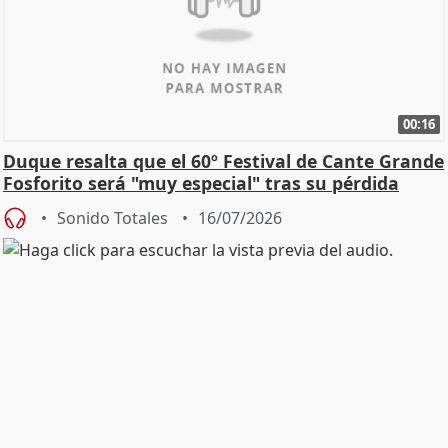
00:16
Duque resalta que el 60º Festival de Cante Grande
Fosforito será "muy especial" tras su pérdida
Sonido Totales
16/07/2026