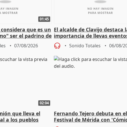
01:45
 considera que es un
El alcalde de Clavijo destaca 
mo" ser el padrino de
importancia de llevas evento
ón
culturales a los pueblos
les
07/08/2026
Sonido Totales
06/08/2
02:04
mión que lleva el
Fernando Tejero debuta en e
al a los pueblos
Festival de Mérida con 'Cómi
Roma': "Strabo me ha escogi