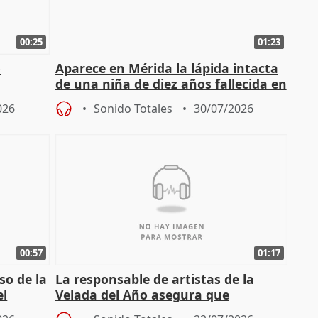
00:25
01:23
o
Aparece en Mérida la lápida intacta
de una niña de diez años fallecida en
el año 519 d.C.
026
Sonido Totales
30/07/2026
00:57
01:17
so de la
La responsable de artistas de la
el
Velada del Año asegura que
"Andalucía está muy presente" en la