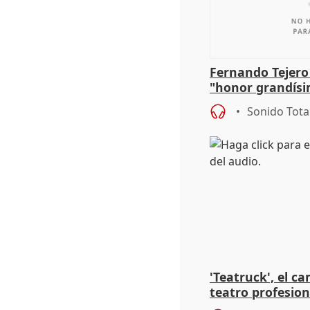
Fernando Tejero
"honor grandísi
la representaci
Sonido Tota
'Teatruck', el ca
teatro profesion
extremeños