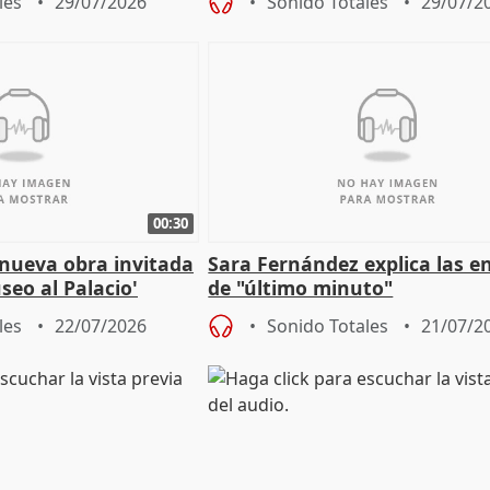
les
29/07/2026
Sonido Totales
29/07/2
00:30
 nueva obra invitada
Sara Fernández explica las e
seo al Palacio'
de "último minuto"
les
22/07/2026
Sonido Totales
21/07/2