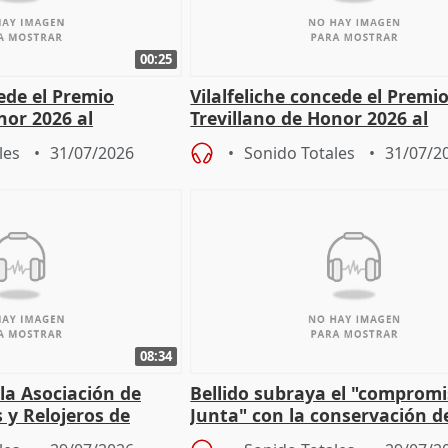
00:25
cede el Premio
Vilalfeliche concede el Premi
nor 2026 al
Trevillano de Honor 2026 al
r Fortes
periodista Xabier Fortes
les
31/07/2026
Sonido Totales
31/07/2
08:34
 la Asociación de
Bellido subraya el "compromi
s y Relojeros de
Junta" con la conservación d
 la IGP
patrimonio en Córdoba