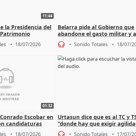
11:44
 la Presidencia del
Belarra pide al Gobierno que
 Patrimonio
abandone el gasto militar y 
"de verdad" por la cultura
les
18/07/2026
Sonido Totales
18/07/2
01:32
 Conrado Escobar en
Urtasun dice que es al TC y T
ón candidaturas
"donde hay que exigir agilid
 2027
aplicar la Ley de Amnistía
les
18/07/2026
Sonido Totales
17/07/2