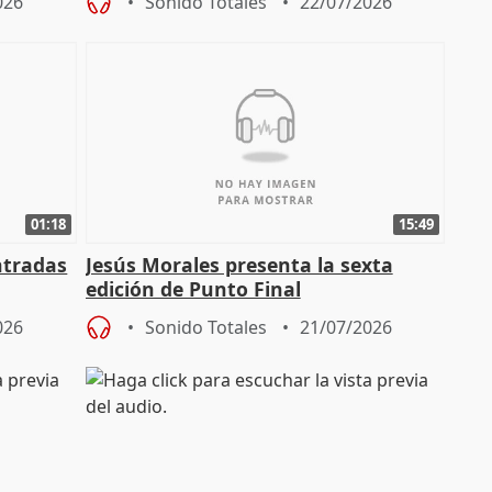
026
Sonido Totales
22/07/2026
cita
01:18
15:49
ntradas
Jesús Morales presenta la sexta
edición de Punto Final
026
Sonido Totales
21/07/2026