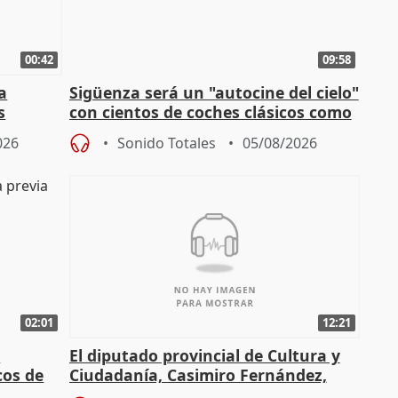
00:42
09:58
la
Sigüenza será un "autocine del cielo"
s
con cientos de coches clásicos como
espectadores
026
Sonido Totales
05/08/2026
02:01
12:21
l
El diputado provincial de Cultura y
cos de
Ciudadanía, Casimiro Fernández,
do"
sobre el balance de entradas