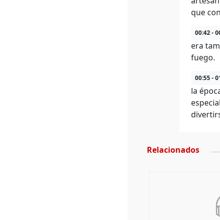
artesan
que con
00:42 - 0
era tam
fuego.
00:55 - 0
la époc
especia
diverti
Relacionados