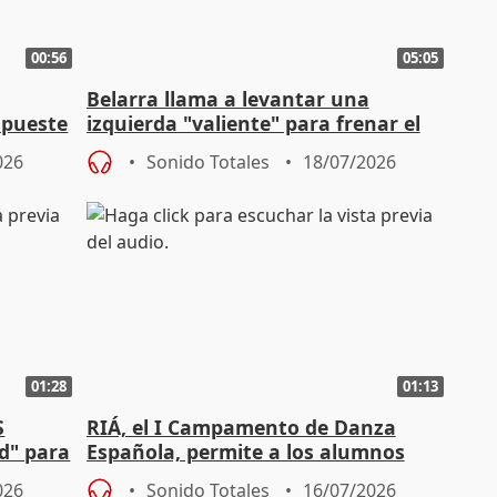
00:56
05:05
Belarra llama a levantar una
apueste
izquierda "valiente" para frenar el
avance de la extrema derecha
026
Sonido Totales
18/07/2026
01:28
01:13
S
RIÁ, el I Campamento de Danza
ad" para
Española, permite a los alumnos
"sacar su talento a flor de piel"
026
Sonido Totales
16/07/2026