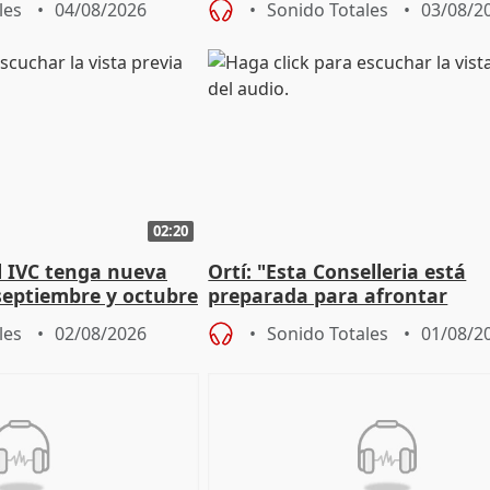
les
04/08/2026
Sonido Totales
03/08/2
02:20
l IVC tenga nueva
Ortí: "Esta Conselleria está
septiembre y octubre
preparada para afrontar
absolutamente todos los esc
les
02/08/2026
Sonido Totales
01/08/2