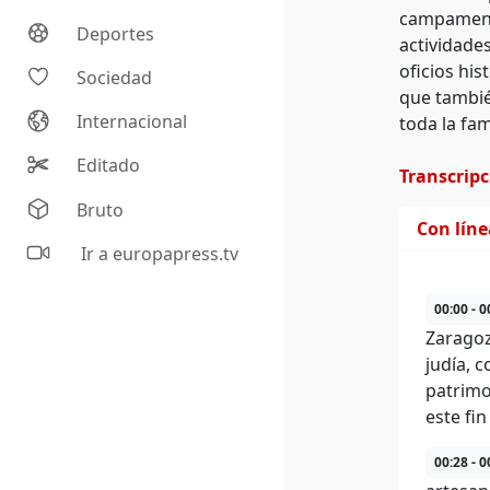
campamento
Deportes
actividade
oficios his
Sociedad
que también
Internacional
toda la fam
Editado
Transcrip
Bruto
Con lín
Ir a europapress.tv
00:00 - 0
Zaragoz
judía, 
patrimon
este fi
00:28 - 0