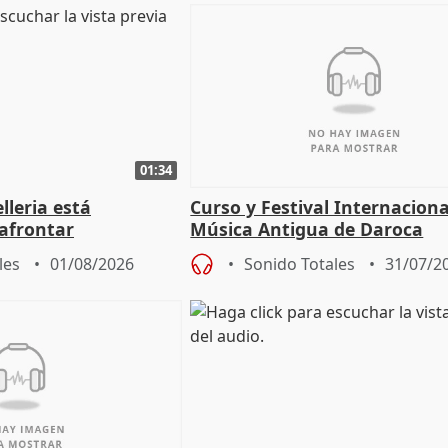
01:34
lleria está
Curso y Festival Internaciona
afrontar
Música Antigua de Daroca
odos los escenarios"
les
01/08/2026
Sonido Totales
31/07/2