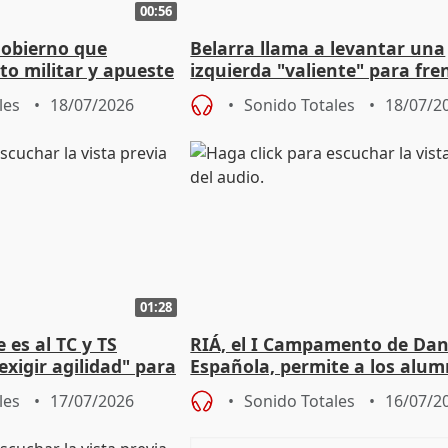
00:56
Gobierno que
Belarra llama a levantar una
to militar y apueste
izquierda "valiente" para fre
la cultura
avance de la extrema derech
les
18/07/2026
Sonido Totales
18/07/2
01:28
 es al TC y TS
RIÁ, el I Campamento de Da
xigir agilidad" para
Española, permite a los alu
e Amnistía
"sacar su talento a flor de pie
les
17/07/2026
Sonido Totales
16/07/2