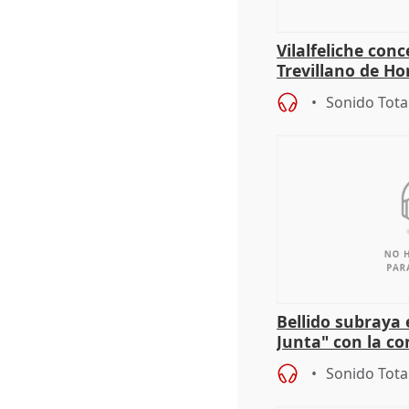
Vilalfeliche con
Trevillano de Ho
periodista Xabie
Sonido Tota
Bellido subraya 
Junta" con la co
patrimonio en 
Sonido Tota