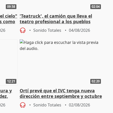
09:58
02:04
l cielo"
'Teatruck', el camión que lleva el
os como
teatro profesional a los pueblos
extremeños
026
Sonido Totales
04/08/2026
12:21
02:20
tura y
Ortí prevé que el IVC tenga nueva
dez,
dirección entre septiembre y octubre
026
Sonido Totales
02/08/2026