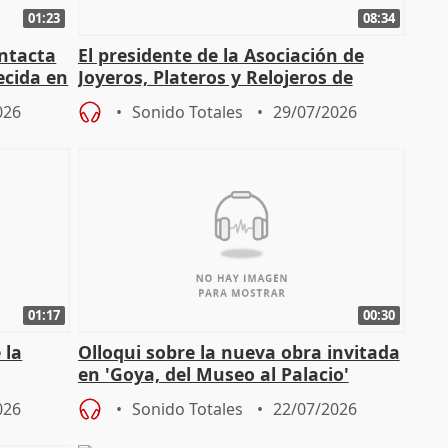
01:23
08:34
intacta
El presidente de la Asociación de
ecida en
Joyeros, Plateros y Relojeros de
Córdoba celebra la IGP
026
Sonido Totales
29/07/2026
01:17
00:30
 la
Olloqui sobre la nueva obra invitada
en 'Goya, del Museo al Palacio'
" en la
026
Sonido Totales
22/07/2026