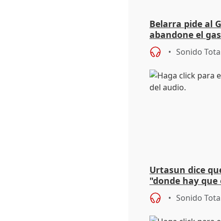
Belarra pide al 
abandone el gas
"de verdad" por 
Sonido Tota
Urtasun dice que
"donde hay que e
aplicar la Ley d
Sonido Tota