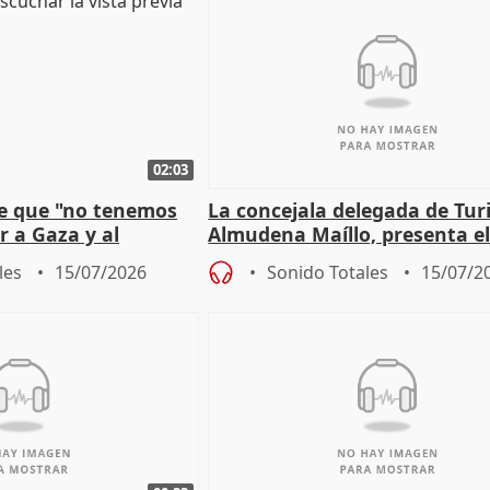
02:03
e que "no tenemos
La concejala delegada de Tur
r a Gaza y al
Almudena Maíllo, presenta e
'Nuevas comedias madrileña
les
15/07/2026
Sonido Totales
15/07/2