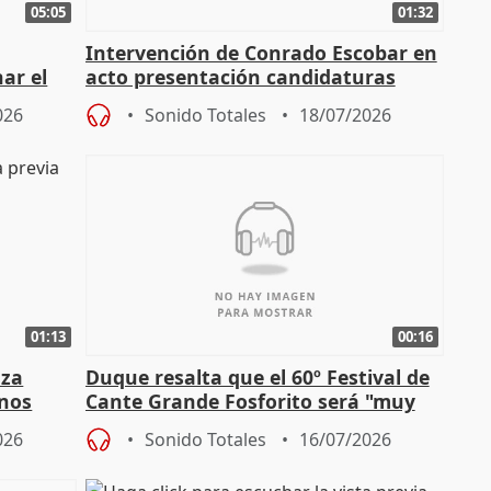
05:05
01:32
Intervención de Conrado Escobar en
nar el
acto presentación candidaturas
a
alcaldes PP para 2027
026
Sonido Totales
18/07/2026
01:13
00:16
nza
Duque resalta que el 60º Festival de
mnos
Cante Grande Fosforito será "muy
l"
especial" tras su pérdida
026
Sonido Totales
16/07/2026