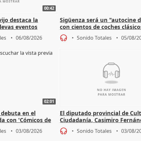
00:42
vijo destaca la
Sigüenza será un "autocine de
llevas eventos
con cientos de coches clásic
 pueblos
espectadores
les
06/08/2026
Sonido Totales
05/08/2
02:01
 debuta en el
El diputado provincial de Cul
da con 'Cómicos de
Ciudadanía, Casimiro Fernán
me ha escogido"
sobre el balance de entradas
les
03/08/2026
Sonido Totales
03/08/2