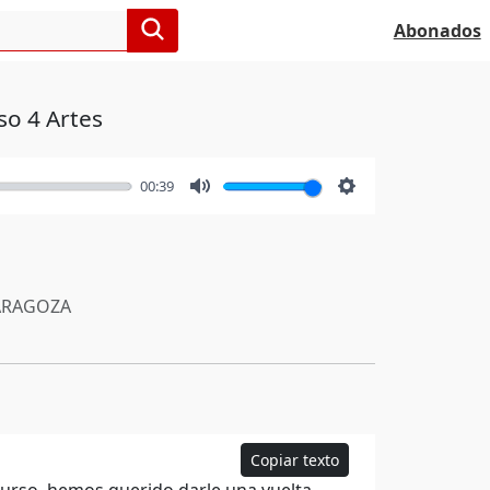
Abonados
so 4 Artes
00:39
Mute
Settings
RAGOZA
Copiar texto