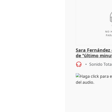
Sara Fernández 
de "último minu
Sonido Tota