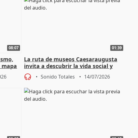
08:07
01:39
ismo,
La ruta de museos Caesaraugusta
l mapa
invita a descubrir la vida social y
s'
económica de la Zaragoza ro
026
Sonido Totales
14/07/2026