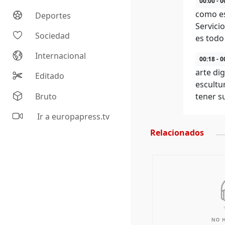
00:00 - 0
como es
Deportes
Servici
Sociedad
es todo 
Internacional
00:18 - 0
arte dig
Editado
escultu
Bruto
tener s
Ir a europapress.tv
Relacionados