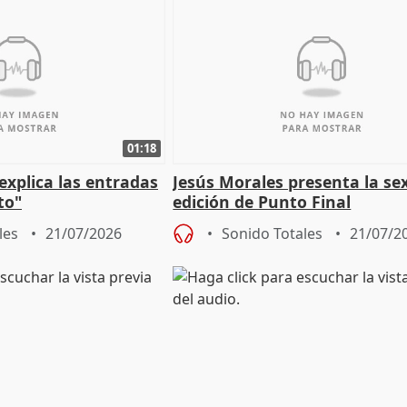
01:18
explica las entradas
Jesús Morales presenta la se
to"
edición de Punto Final
les
21/07/2026
Sonido Totales
21/07/2