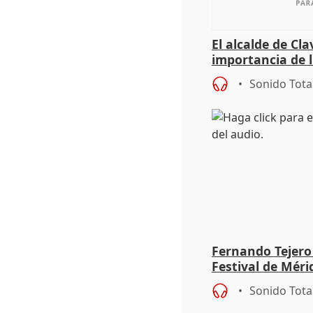
El alcalde de Cla
importancia de 
culturales a los
Sonido Tota
Fernando Tejero
Festival de Méri
Roma': "Strabo 
Sonido Tota