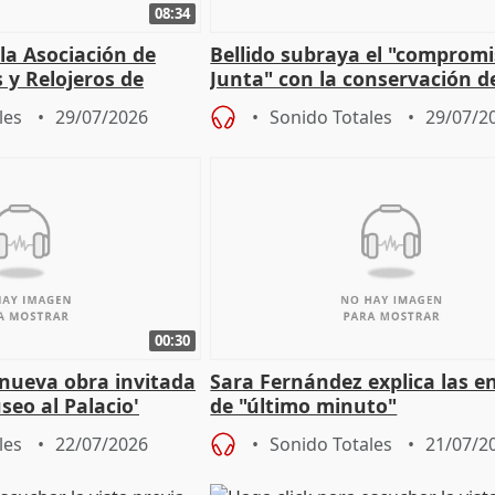
08:34
 la Asociación de
Bellido subraya el "compromi
s y Relojeros de
Junta" con la conservación d
 la IGP
patrimonio en Córdoba
les
29/07/2026
Sonido Totales
29/07/2
00:30
 nueva obra invitada
Sara Fernández explica las e
seo al Palacio'
de "último minuto"
les
22/07/2026
Sonido Totales
21/07/2