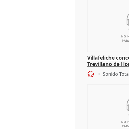
Villafeliche con
Trevillano de Ho
periodista Xabie
Sonido Tota