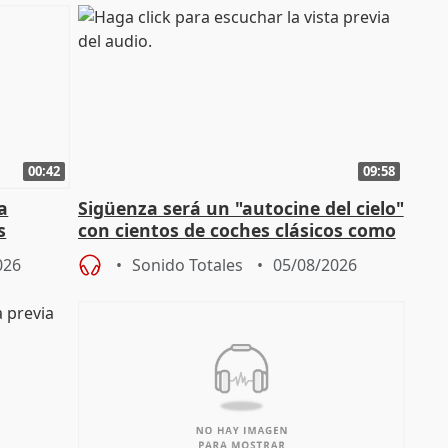
00:42
09:58
la
Sigüenza será un "autocine del cielo"
s
con cientos de coches clásicos como
espectadores
026
Sonido Totales
05/08/2026