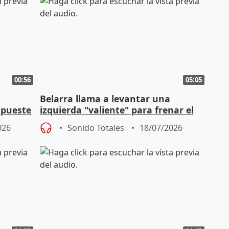
00:56
05:05
Belarra llama a levantar una
apueste
izquierda "valiente" para frenar el
avance de la extrema derecha
026
Sonido Totales
18/07/2026