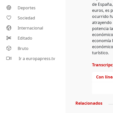
de España,
Deportes
euros, es p
ocurrido h
Sociedad
atrayendo 
Internacional
potencia l
económico 
Editado
economía l
económico.
Bruto
turístico.
Ir a europapress.tv
Transcrip
Con lín
Relacionados