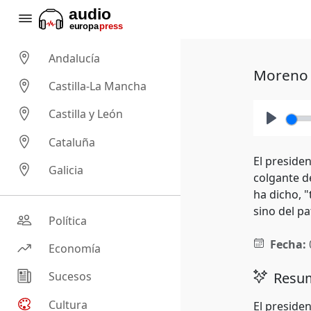
Andalucía
Moreno e
Castilla-La Mancha
Castilla y León
Play
Cataluña
El preside
Galicia
colgante d
ha dicho, "
sino del p
Política
Fecha:
Economía
Resum
Sucesos
Cultura
El preside