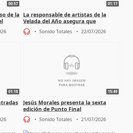
00:57
01:17
so de la
La responsable de artistas de la
el
Velada del Año asegura que
"Andalucía está muy presente" en la
026
Sonido Totales
22/07/2026
cita
01:18
15:49
ntradas
Jesús Morales presenta la sexta
edición de Punto Final
026
Sonido Totales
21/07/2026