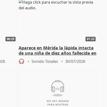
00:25
01:23
o
Aparece en Mérida la lápida intacta
de una niña de diez años fallecida en
el año 519 d.C.
026
Sonido Totales
30/07/2026