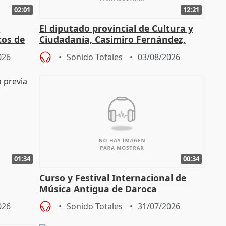
02:01
12:21
l
El diputado provincial de Cultura y
cos de
Ciudadanía, Casimiro Fernández,
do"
sobre el balance de entradas
026
Sonido Totales
03/08/2026
01:34
00:34
Curso y Festival Internacional de
Música Antigua de Daroca
enarios"
026
Sonido Totales
31/07/2026