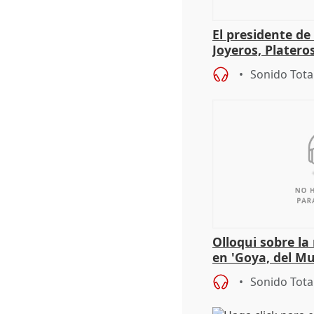
El presidente de
Joyeros, Platero
Córdoba celebra
Sonido Tota
Olloqui sobre la
en 'Goya, del Mu
Sonido Tota