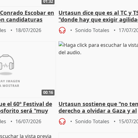
01:32
 Conrado Escobar en
Urtasun dice que es al TC y T
ón candidaturas
"donde hay que exigir agilid
 2027
aplicar la Ley de Amnistía
les
18/07/2026
Sonido Totales
17/07/2
00:16
e el 60º Festival de
Urtasun sostiene que "no t
sforito será "muy
derecho a olvidar a Gaza y al
u pérdida
genocidio"
les
16/07/2026
Sonido Totales
15/07/2