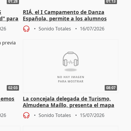
01:28
01:13
S
RIÁ, el I Campamento de Danza
ad" para
Española, permite a los alumnos
"sacar su talento a flor de piel"
026
Sonido Totales
16/07/2026
02:03
08:07
enemos
La concejala delegada de Turismo,
Almudena Maíllo, presenta el mapa
'Nuevas comedias madrileñas'
026
Sonido Totales
15/07/2026