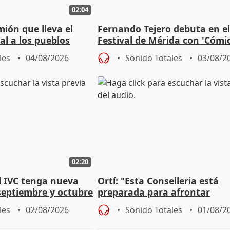
02:04
mión que lleva el
Fernando Tejero debuta en e
al a los pueblos
Festival de Mérida con 'Cómi
Roma': "Strabo me ha escogi
les
04/08/2026
Sonido Totales
03/08/2
02:20
l IVC tenga nueva
Ortí: "Esta Conselleria está
septiembre y octubre
preparada para afrontar
absolutamente todos los esc
les
02/08/2026
Sonido Totales
01/08/2