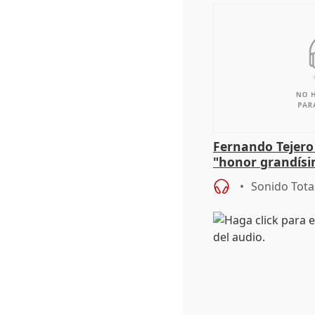
Fernando Tejero
"honor grandísi
la representaci
Sonido Tota