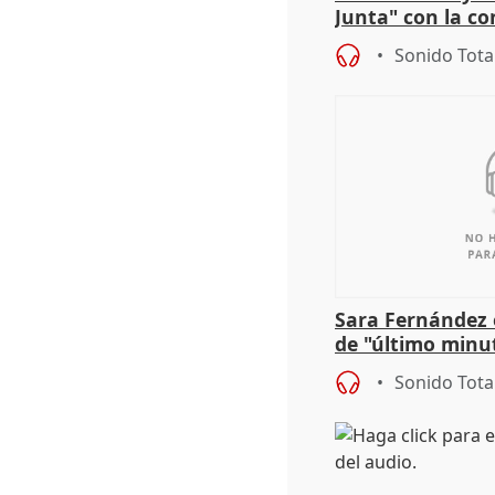
Junta" con la co
patrimonio en 
Sonido Tota
Sara Fernández 
de "último minu
Sonido Tota