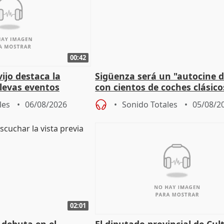
00:42
vijo destaca la
Sigüenza será un "autocine de
llevas eventos
con cientos de coches clásic
 pueblos
espectadores
les
06/08/2026
Sonido Totales
05/08/2
02:01