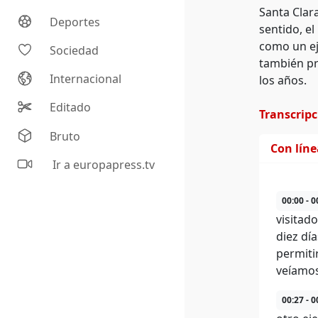
Santa Clara
Deportes
sentido, e
como un eje
Sociedad
también pr
Internacional
los años.
Editado
Transcrip
Bruto
Con lín
Ir a europapress.tv
00:00 - 0
visitad
diez dí
permiti
veíamos
00:27 - 0