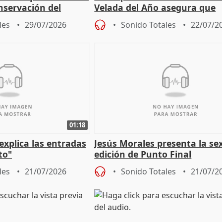
nservación del
Velada del Año asegura que
Córdoba
"Andalucía está muy presente
les
29/07/2026
Sonido Totales
22/07/2
cita
01:18
explica las entradas
Jesús Morales presenta la se
to"
edición de Punto Final
les
21/07/2026
Sonido Totales
21/07/2