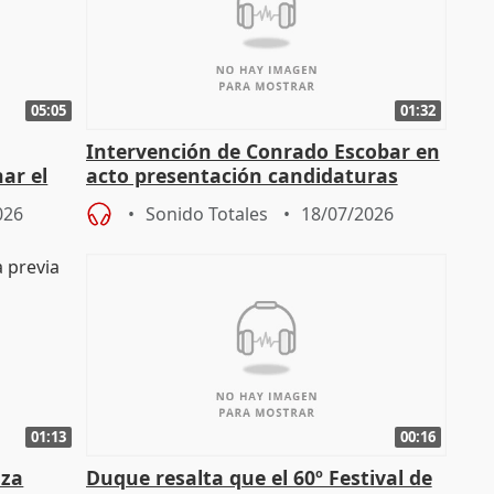
05:05
01:32
Intervención de Conrado Escobar en
nar el
acto presentación candidaturas
a
alcaldes PP para 2027
026
Sonido Totales
18/07/2026
01:13
00:16
nza
Duque resalta que el 60º Festival de