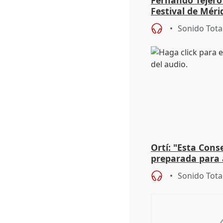
Fernando Tejero
Festival de Méri
Roma': "Strabo 
Sonido Tota
Ortí: "Esta Conse
preparada para 
absolutamente t
Sonido Tota