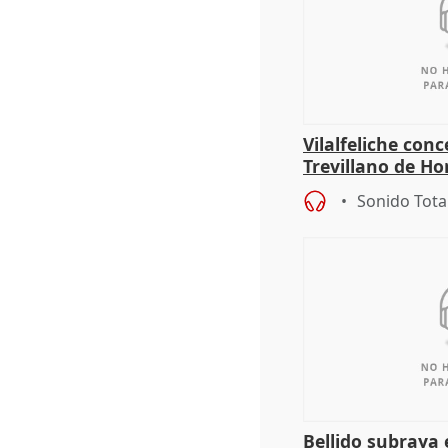
Vilalfeliche con
Trevillano de Ho
periodista Xabie
Sonido Tota
Bellido subraya 