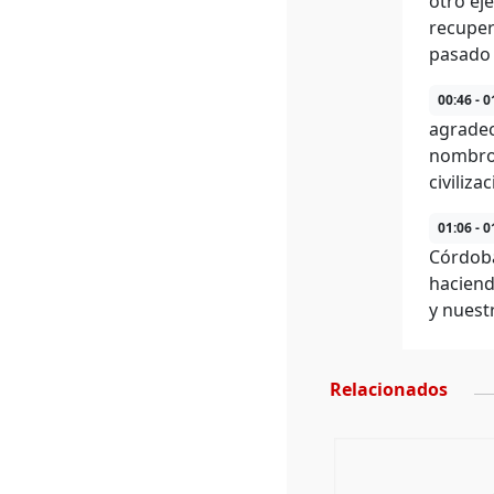
otro ej
recupera
pasado 
00:46 - 0
agradec
nombro 
civiliza
01:06 - 0
Córdoba
haciend
y nuest
Relacionados