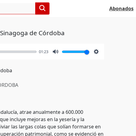
Abonados
la Sinagoga de Córdoba
01:23
Mute
Settings
órdoba
ÓRDOBA
dalucía, atrae anualmente a 600.000
que incluye mejoras en la yesería y la
iviar las largas colas que solían formarse en
recuperación patrimonial, como se evidenció en