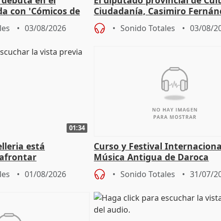
 debuta en el
El diputado provincial de Cul
da con 'Cómicos de
Ciudadanía, Casimiro Fernán
me ha escogido"
sobre el balance de entradas
les
03/08/2026
Sonido Totales
03/08/2
01:34
lleria está
Curso y Festival Internaciona
afrontar
Música Antigua de Daroca
odos los escenarios"
les
01/08/2026
Sonido Totales
31/07/2