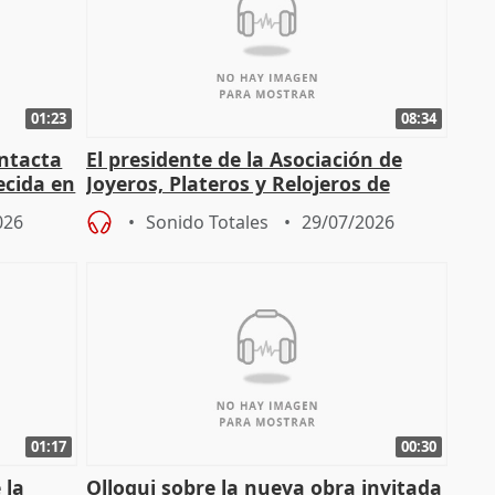
01:23
08:34
intacta
El presidente de la Asociación de
ecida en
Joyeros, Plateros y Relojeros de
Córdoba celebra la IGP
026
Sonido Totales
29/07/2026
01:17
00:30
 la
Olloqui sobre la nueva obra invitada