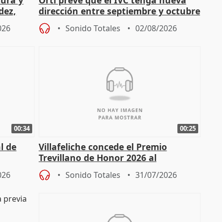
tura y
Ortí prevé que el IVC tenga nueva
dez,
dirección entre septiembre y octubre
026
Sonido Totales
02/08/2026
00:34
00:25
l de
Villafeliche concede el Premio
Trevillano de Honor 2026 al
periodista Xabier Fortes
026
Sonido Totales
31/07/2026