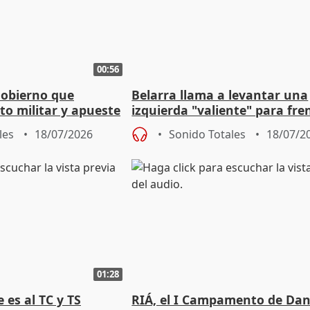
00:56
Gobierno que
Belarra llama a levantar una
to militar y apueste
izquierda "valiente" para fre
la cultura
avance de la extrema derech
les
18/07/2026
Sonido Totales
18/07/2
01:28
 es al TC y TS
RIÁ, el I Campamento de Da