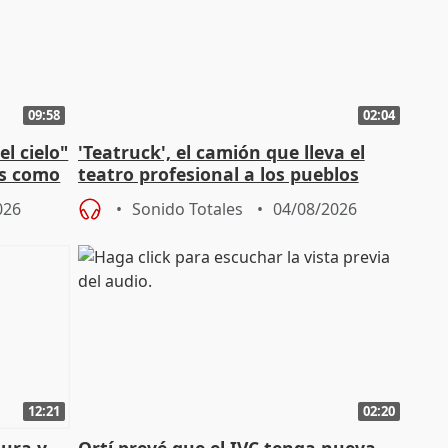
09:58
02:04
l cielo"
'Teatruck', el camión que lleva el
os como
teatro profesional a los pueblos
extremeños
026
Sonido Totales
04/08/2026
12:21
02:20