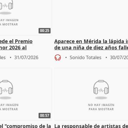
00:25
cede el Premio
Aparece en Mérida la lápida 
nor 2026 al
de una niña de diez años fall
r Fortes
el año 519 d.C.
les
31/07/2026
Sonido Totales
30/07/2
00:57
el "compromiso de la
La responsable de artistas de