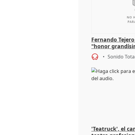
Fernando Tejero
"honor grandísi
la representaci
Sonido Tota
'Teatruck', el ca