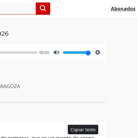
Abonados
026
00:50
Mute
Settings
RAGOZA
Copiar texto