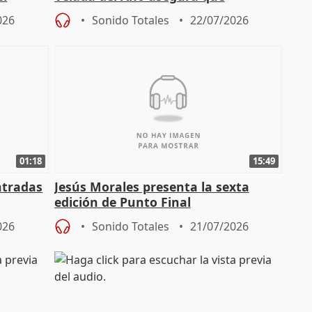
"Andalucía está muy presente" en la
026
Sonido Totales
22/07/2026
cita
01:18
15:49
ntradas
Jesús Morales presenta la sexta
edición de Punto Final
026
Sonido Totales
21/07/2026