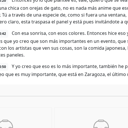
Entonces yo lo que planteé es, vale, quiero que se ve
0:20
una chica con orejas de gato, no es nada más anime que eso.
r. Tú a través de una especie de, como si fuera una ventana
pero claro, esta traspasa el panel y está pues invitándote a 
Con esa sonrisa, con esos colores. Entonces hice eso y
0:42
as que yo creo que son más importantes en un evento, que s
con los artistas que ven sus cosas, son la comida japonesa, l
tes paneles.
Y yo creo que eso es lo más importante, también he p
0:50
eo que es muy importante, que está en Zaragoza, el último