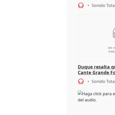
alcaldes PP para
Sonido Tota
Duque resalta qu
Cante Grande Fo
especial" tras s
Sonido Tota