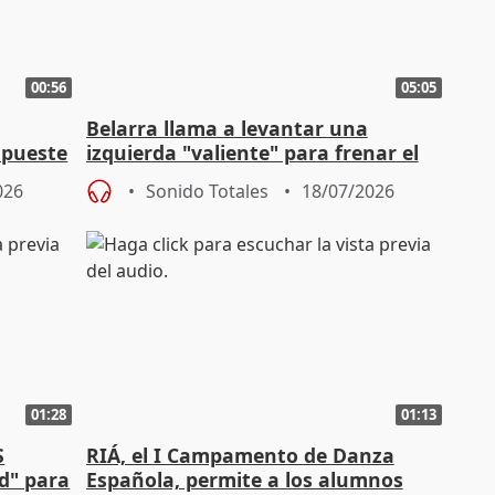
00:56
05:05
Belarra llama a levantar una
apueste
izquierda "valiente" para frenar el
avance de la extrema derecha
026
Sonido Totales
18/07/2026
01:28
01:13
S
RIÁ, el I Campamento de Danza
ad" para
Española, permite a los alumnos