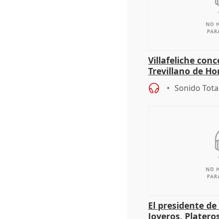
Villafeliche con
Trevillano de Ho
periodista Xabie
Sonido Tota
El presidente de
Joyeros, Platero