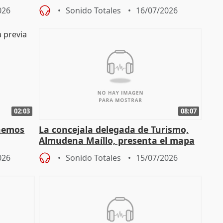
"sacar su talento a flor de piel"
026
Sonido Totales
16/07/2026
02:03
08:07
enemos
La concejala delegada de Turismo,
Almudena Maíllo, presenta el mapa
'Nuevas comedias madrileñas'
026
Sonido Totales
15/07/2026