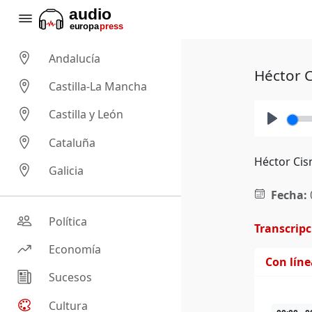
Andalucía
Héctor C
Castilla-La Mancha
Castilla y León
Play
Cataluña
Héctor Cis
Galicia
Fecha:
Política
Transcrip
Economía
Con lín
Sucesos
Cultura