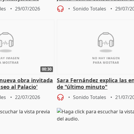
 la IGP
patrimonio en Córdoba
les
29/07/2026
Sonido Totales
29/07/2
00:30
 nueva obra invitada
Sara Fernández explica las e
seo al Palacio'
de "último minuto"
les
22/07/2026
Sonido Totales
21/07/2