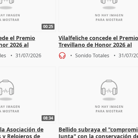
00:25
cede el Premio
Vilalfeliche concede el Premi
nor 2026 al
Trevillano de Honor 2026 al
r Fortes
periodista Xabier Fortes
les
31/07/2026
Sonido Totales
31/07/2
08:34
 la Asociación de
Bellido subraya el "compromi
s y Relojeros de
Junta" con la conservación d