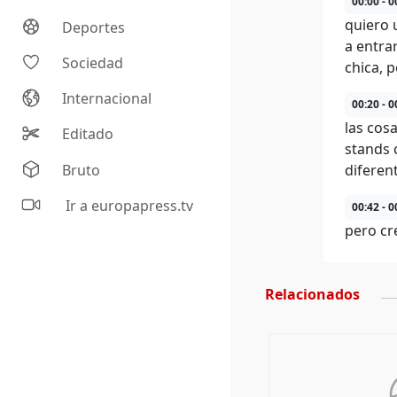
00:00 - 0
quiero 
Deportes
a entra
Sociedad
chica, 
Internacional
00:20 - 0
las cos
Editado
stands 
Bruto
diferen
Ir a europapress.tv
00:42 - 0
pero cr
Relacionados