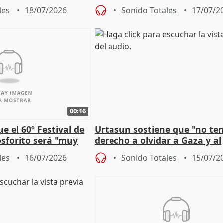
 2027
aplicar la Ley de Amnistía
les
18/07/2026
Sonido Totales
17/07/2
00:16
e el 60º Festival de
Urtasun sostiene que "no t
sforito será "muy
derecho a olvidar a Gaza y al
u pérdida
genocidio"
les
16/07/2026
Sonido Totales
15/07/2