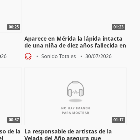
00:25
01:23
o
Aparece en Mérida la lápida intacta
de una niña de diez años fallecida en
el año 519 d.C.
026
Sonido Totales
30/07/2026
00:57
01:17
so de la
La responsable de artistas de la
el
Velada del Año asegura que