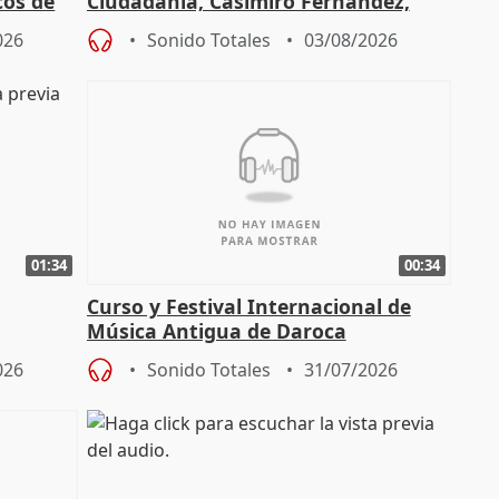
cos de
Ciudadanía, Casimiro Fernández,
do"
sobre el balance de entradas
026
Sonido Totales
03/08/2026
01:34
00:34
Curso y Festival Internacional de
Música Antigua de Daroca
enarios"
026
Sonido Totales
31/07/2026