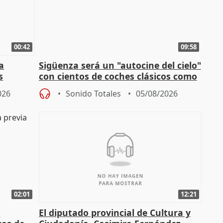
00:42
09:58
la
Sigüenza será un "autocine del cielo"
s
con cientos de coches clásicos como
espectadores
026
Sonido Totales
05/08/2026
02:01
12:21
l
El diputado provincial de Cultura y