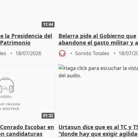
11:44
 la Presidencia del
Belarra pide al Gobierno que
 Patrimonio
abandone el gasto militar y 
"de verdad" por la cultura
les
18/07/2026
Sonido Totales
18/07/2
01:32
 Conrado Escobar en
Urtasun dice que es al TC y T
ón candidaturas
"donde hay que exigir agilid