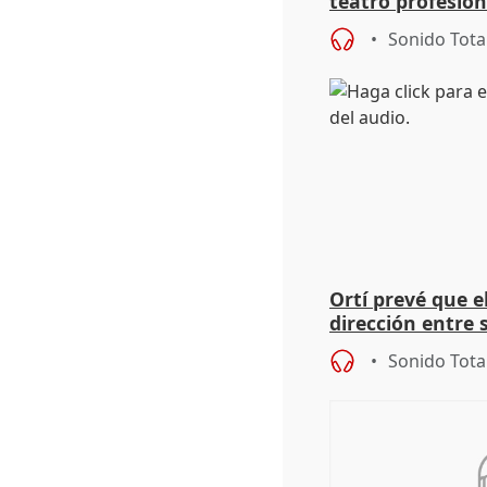
teatro profesion
extremeños
Sonido Tota
Ortí prevé que e
dirección entre 
Sonido Tota