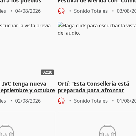
al a los pueblos
Festival de Mérida con 'Cómi
Roma': "Strabo me ha escogi
les
04/08/2026
Sonido Totales
03/08/2
02:20
l IVC tenga nueva
Ortí: "Esta Conselleria está
septiembre y octubre
preparada para afrontar
absolutamente todos los esc
les
02/08/2026
Sonido Totales
01/08/2