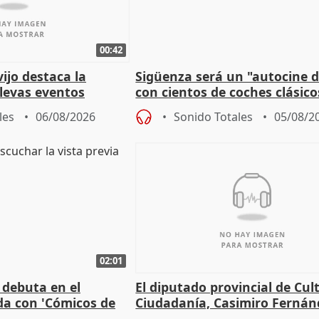
00:42
vijo destaca la
Sigüenza será un "autocine de
llevas eventos
con cientos de coches clásic
 pueblos
espectadores
les
06/08/2026
Sonido Totales
05/08/2
02:01
 debuta en el
El diputado provincial de Cul
da con 'Cómicos de
Ciudadanía, Casimiro Fernán
me ha escogido"
sobre el balance de entradas