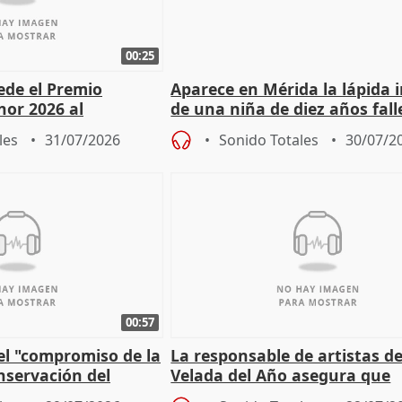
00:25
cede el Premio
Aparece en Mérida la lápida 
nor 2026 al
de una niña de diez años fall
r Fortes
el año 519 d.C.
les
31/07/2026
Sonido Totales
30/07/2
00:57
el "compromiso de la
La responsable de artistas de
nservación del
Velada del Año asegura que
Córdoba
"Andalucía está muy presente