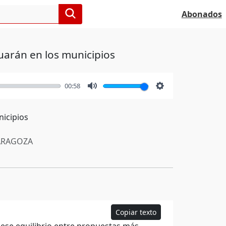
Abonados
uarán en los municipios
00:58
Mute
Settings
nicipios
RAGOZA
Copiar texto