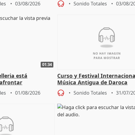
les
03/08/2026
Sonido Totales
03/08/2
01:34
lleria está
Curso y Festival Internaciona
afrontar
Música Antigua de Daroca
odos los escenarios"
les
01/08/2026
Sonido Totales
31/07/2