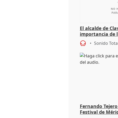
El alcalde de Cla
importancia de 
culturales a los
Sonido Tota
Fernando Tejero
Festival de Méri
Roma': "Strabo 