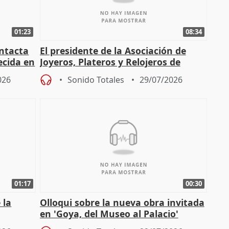
01:23
08:34
intacta
El presidente de la Asociación de
ecida en
Joyeros, Plateros y Relojeros de
Córdoba celebra la IGP
026
Sonido Totales
29/07/2026
01:17
00:30
 la
Olloqui sobre la nueva obra invitada
en 'Goya, del Museo al Palacio'
" en la