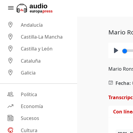
Andalucía
Mario Ro
Castilla-La Mancha
Castilla y León
Play
Cataluña
Mario Rons
Galicia
Fecha:
Política
Transcrip
Economía
Con lín
Sucesos
Cultura