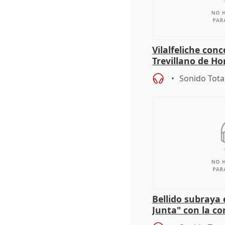
Vilalfeliche con
Trevillano de Ho
periodista Xabie
Sonido Tota
Bellido subraya 
Junta" con la co
patrimonio en 