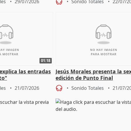
les
29/07/2026
Sonido Totales
22/07/2
cita
01:18
explica las entradas
Jesús Morales presenta la se
to"
edición de Punto Final
les
21/07/2026
Sonido Totales
21/07/2