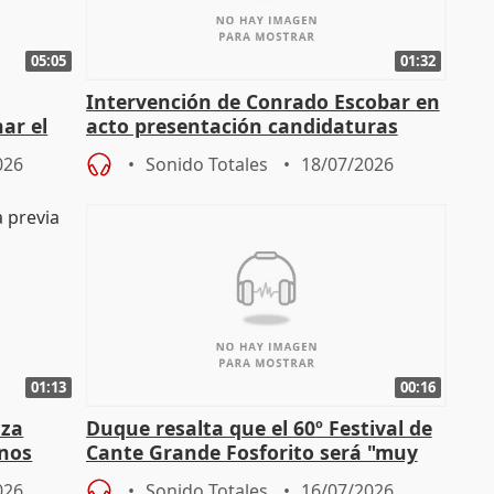
05:05
01:32
Intervención de Conrado Escobar en
nar el
acto presentación candidaturas
a
alcaldes PP para 2027
026
Sonido Totales
18/07/2026
01:13
00:16
nza
Duque resalta que el 60º Festival de
mnos
Cante Grande Fosforito será "muy
l"
especial" tras su pérdida
026
Sonido Totales
16/07/2026