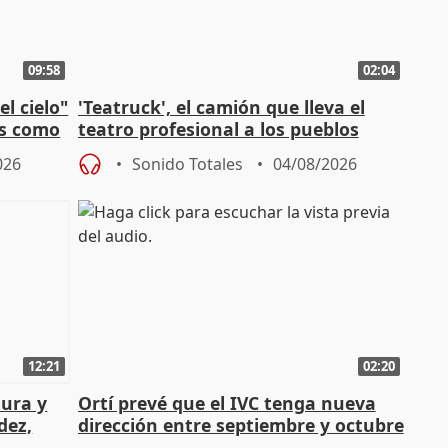
09:58
02:04
l cielo"
'Teatruck', el camión que lleva el
os como
teatro profesional a los pueblos
extremeños
026
Sonido Totales
04/08/2026
12:21
02:20
tura y
Ortí prevé que el IVC tenga nueva
dez,
dirección entre septiembre y octubre