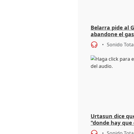
Belarra pide al 
abandone el gas
"de verdad" por 
Sonido Tota
Urtasun dice que
"donde hay que e
aplicar la Ley d
Sonido Tota