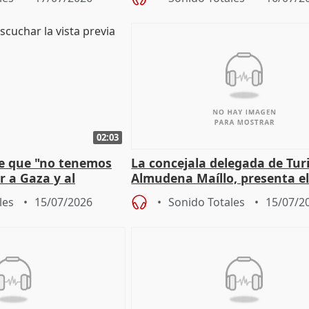
02:03
e que "no tenemos
La concejala delegada de Tur
r a Gaza y al
Almudena Maíllo, presenta e
'Nuevas comedias madrileña
les
15/07/2026
Sonido Totales
15/07/2