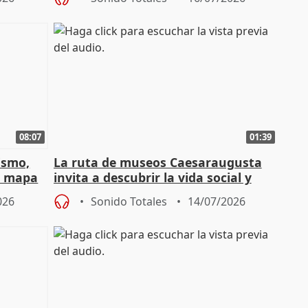
08:07
01:39
ismo,
La ruta de museos Caesaraugusta
l mapa
invita a descubrir la vida social y
s'
económica de la Zaragoza ro
026
Sonido Totales
14/07/2026