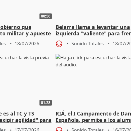
00:56
Gobierno que
Belarra llama a levantar una
to militar y apueste
izquierda "valiente" para fre
la cultura
avance de la extrema derech
les
18/07/2026
Sonido Totales
18/07/2
01:28
 es al TC y TS
RIÁ, el I Campamento de Da
xigir agilidad" para
Española, permite a los alu
e Amnistía
"sacar su talento a flor de pie
les
17/07/2026
Sonido Totales
16/07/2