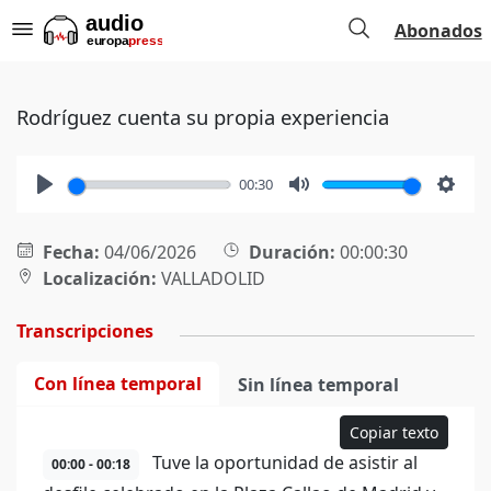
Abonados
Rodríguez cuenta su propia experiencia
00:30
Play
Mute
Setti
Fecha:
04/06/2026
Duración:
00:00:30
Localización:
VALLADOLID
Transcripciones
Con línea temporal
Sin línea temporal
Copiar texto
Tuve la oportunidad de asistir al
00:00 - 00:18