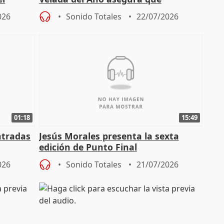
"Andalucía está muy presente" en la
026
Sonido Totales
22/07/2026
cita
01:18
15:49
ntradas
Jesús Morales presenta la sexta
edición de Punto Final
026
Sonido Totales
21/07/2026