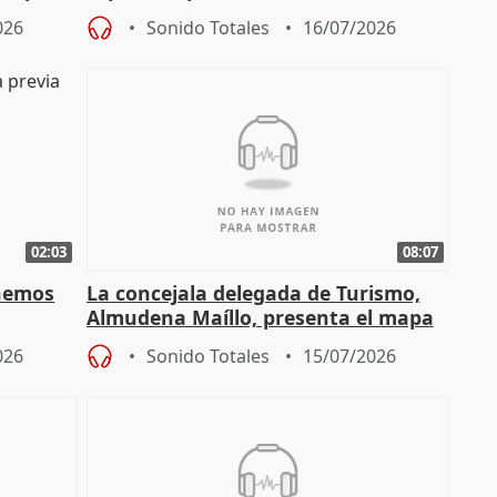
"sacar su talento a flor de piel"
026
Sonido Totales
16/07/2026
02:03
08:07
enemos
La concejala delegada de Turismo,
Almudena Maíllo, presenta el mapa
'Nuevas comedias madrileñas'
026
Sonido Totales
15/07/2026