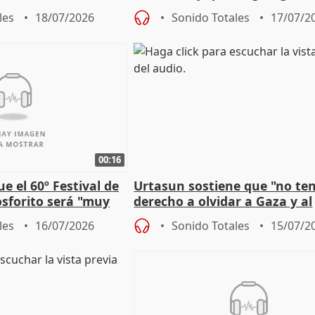
 2027
aplicar la Ley de Amnistía
les
18/07/2026
Sonido Totales
17/07/2
00:16
e el 60º Festival de
Urtasun sostiene que "no t
sforito será "muy
derecho a olvidar a Gaza y al
u pérdida
genocidio"
les
16/07/2026
Sonido Totales
15/07/2