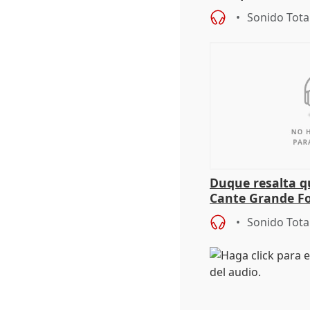
alcaldes PP para
Sonido Tota
Duque resalta qu
Cante Grande Fo
especial" tras s
Sonido Tota