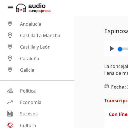
Andalucía
Espinosa
Castilla-La Mancha
Castilla y León
Play
Cataluña
La conceja
Galicia
llena de m
Fecha:
Política
Transcrip
Economía
Sucesos
Con lín
Cultura