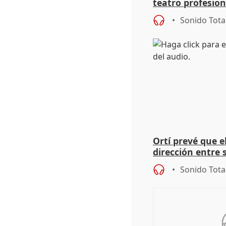
teatro profesion
extremeños
Sonido Tota
Ortí prevé que e
dirección entre 
Sonido Tota