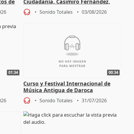
cos de
Ciudadanía, Casimiro Fernández,
do"
sobre el balance de entradas
026
Sonido Totales
03/08/2026
01:34
00:34
Curso y Festival Internacional de
Música Antigua de Daroca
enarios"
026
Sonido Totales
31/07/2026