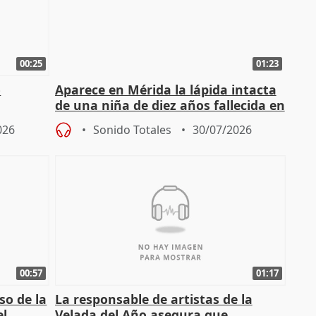
00:25
01:23
o
Aparece en Mérida la lápida intacta
de una niña de diez años fallecida en
el año 519 d.C.
026
Sonido Totales
30/07/2026
00:57
01:17
so de la
La responsable de artistas de la
el
Velada del Año asegura que