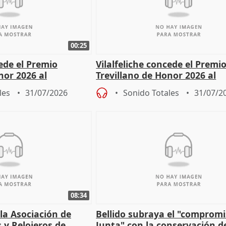
00:25
cede el Premio
Vilalfeliche concede el Premi
nor 2026 al
Trevillano de Honor 2026 al
r Fortes
periodista Xabier Fortes
les
31/07/2026
Sonido Totales
31/07/2
08:34
 la Asociación de
Bellido subraya el "compromi
s y Relojeros de
Junta" con la conservación d