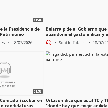
11:44
 la Presidencia del
Belarra pide al Gobierno que
 Patrimonio
abandone el gasto militar y 
"de verdad" por la cultura
les
18/07/2026
Sonido Totales
18/07/2
01:32
 Conrado Escobar en
Urtasun dice que es al TC y T
ón candidaturas
"donde hay que exigir agilid