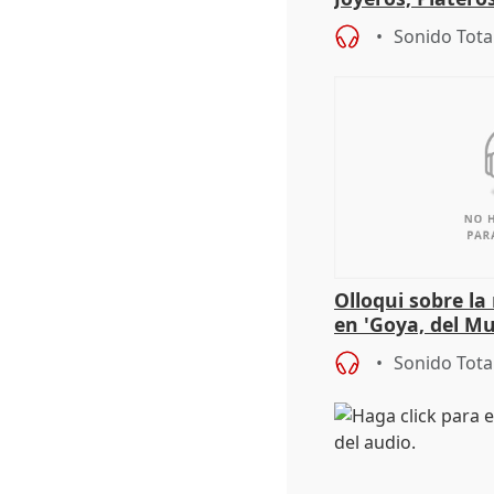
Córdoba celebra
Sonido Tota
Olloqui sobre la
en 'Goya, del Mu
Sonido Tota