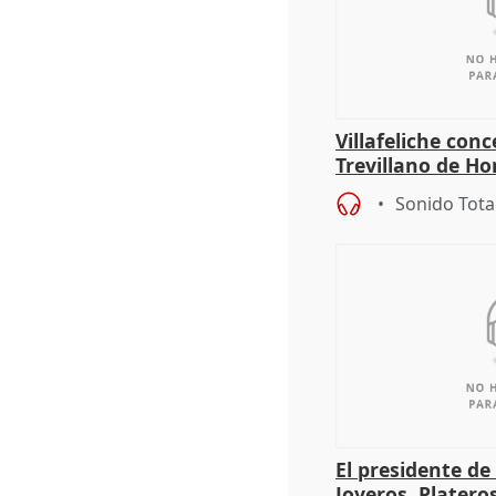
Villafeliche con
Trevillano de Ho
periodista Xabie
Sonido Tota
El presidente de
Joyeros, Platero