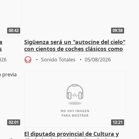
00:42
09:58
la
Sigüenza será un "autocine del cielo"
s
con cientos de coches clásicos como
espectadores
026
Sonido Totales
05/08/2026
02:01
12:21
l
El diputado provincial de Cultura y