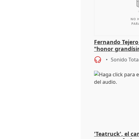
Fernando Tejero
"honor grandísi
la representaci
Sonido Tota
'Teatruck', el ca