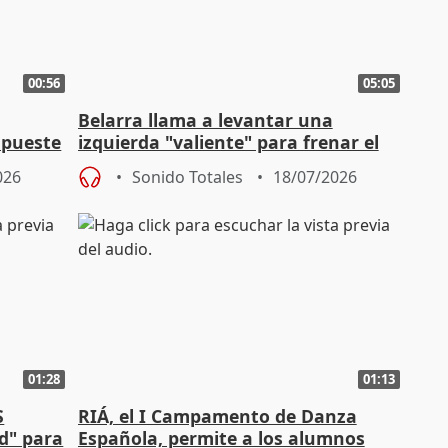
00:56
05:05
Belarra llama a levantar una
apueste
izquierda "valiente" para frenar el
avance de la extrema derecha
026
Sonido Totales
18/07/2026
01:28
01:13
S
RIÁ, el I Campamento de Danza
ad" para
Española, permite a los alumnos