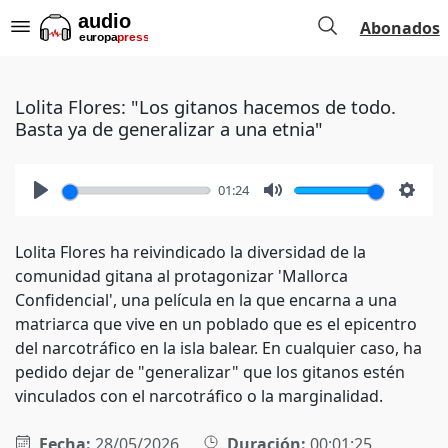
Abonados
Lolita Flores: "Los gitanos hacemos de todo.
Basta ya de generalizar a una etnia"
01:24
Play
Mute
Setti
Lolita Flores ha reivindicado la diversidad de la
comunidad gitana al protagonizar 'Mallorca
Confidencial', una película en la que encarna a una
matriarca que vive en un poblado que es el epicentro
del narcotráfico en la isla balear. En cualquier caso, ha
pedido dejar de "generalizar" que los gitanos estén
vinculados con el narcotráfico o la marginalidad.
Fecha:
28/05/2026
Duración:
00:01:25