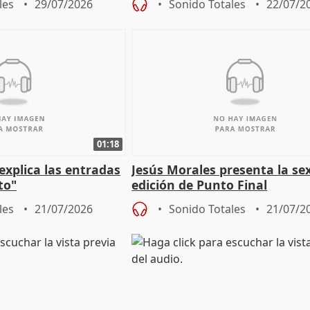
les
29/07/2026
Sonido Totales
22/07/2
cita
01:18
explica las entradas
Jesús Morales presenta la se
to"
edición de Punto Final
les
21/07/2026
Sonido Totales
21/07/2