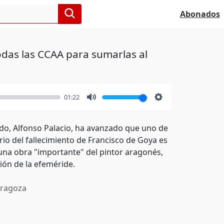
Abonados
odas las CCAA para sumarlas al
01:22
Mute
Settings
ado, Alfonso Palacio, ha avanzado que uno de
io del fallecimiento de Francisco de Goya es
na obra "importante" del pintor aragonés,
ión de la efeméride.
ragoza