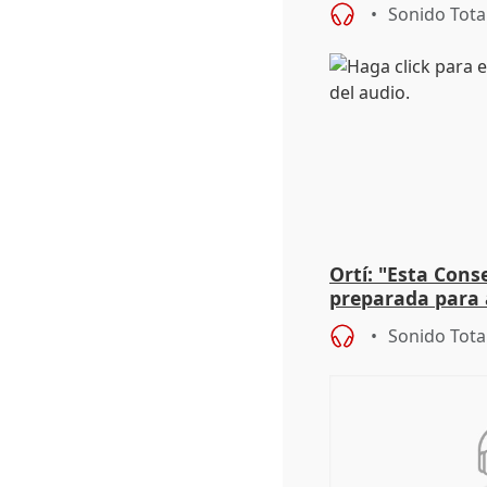
Roma': "Strabo 
Sonido Tota
Ortí: "Esta Conse
preparada para 
absolutamente t
Sonido Tota