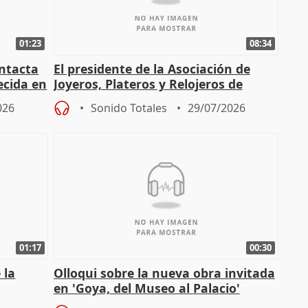
01:23
08:34
intacta
El presidente de la Asociación de
ecida en
Joyeros, Plateros y Relojeros de
Córdoba celebra la IGP
026
Sonido Totales
29/07/2026
01:17
00:30
 la
Olloqui sobre la nueva obra invitada
en 'Goya, del Museo al Palacio'
" en la