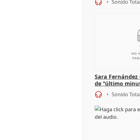
Sonido Tota
Sara Fernández 
de "último minu
Sonido Tota