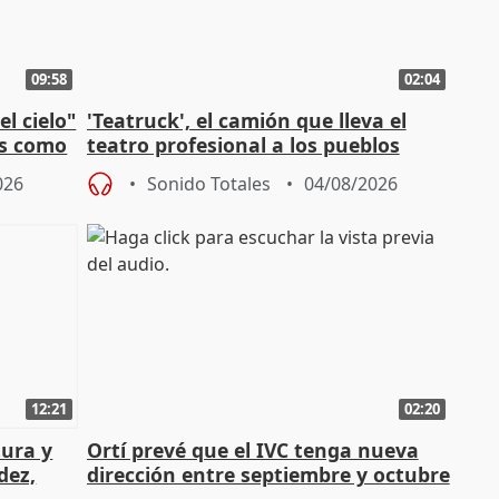
09:58
02:04
l cielo"
'Teatruck', el camión que lleva el
os como
teatro profesional a los pueblos
extremeños
026
Sonido Totales
04/08/2026
12:21
02:20
tura y
Ortí prevé que el IVC tenga nueva
dez,
dirección entre septiembre y octubre