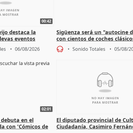
00:42
vijo destaca la
Sigüenza será un "autocine de
llevas eventos
con cientos de coches clásic
 pueblos
espectadores
les
06/08/2026
Sonido Totales
05/08/2
02:01
 debuta en el
El diputado provincial de Cul
da con 'Cómicos de
Ciudadanía, Casimiro Fernán