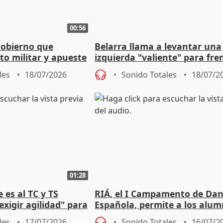
00:56
Gobierno que
Belarra llama a levantar una
to militar y apueste
izquierda "valiente" para fre
la cultura
avance de la extrema derech
les
18/07/2026
Sonido Totales
18/07/2
01:28
 es al TC y TS
RIÁ, el I Campamento de Da
xigir agilidad" para
Española, permite a los alu
e Amnistía
"sacar su talento a flor de pie
les
17/07/2026
Sonido Totales
16/07/2