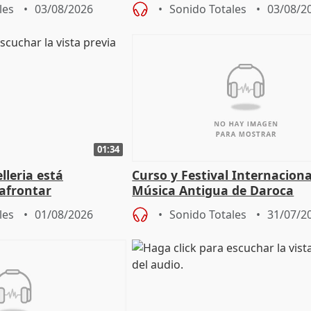
me ha escogido"
sobre el balance de entradas
les
03/08/2026
Sonido Totales
03/08/2
01:34
lleria está
Curso y Festival Internaciona
afrontar
Música Antigua de Daroca
odos los escenarios"
les
01/08/2026
Sonido Totales
31/07/2