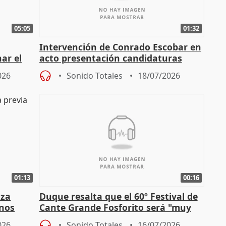
05:05
01:32
Intervención de Conrado Escobar en
nar el
acto presentación candidaturas
a
alcaldes PP para 2027
026
Sonido Totales
18/07/2026
01:13
00:16
nza
Duque resalta que el 60º Festival de
mnos
Cante Grande Fosforito será "muy
l"
especial" tras su pérdida
026
Sonido Totales
16/07/2026