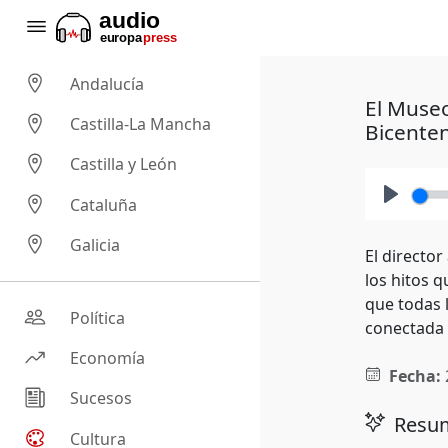
Andalucía
El Museo
Castilla-La Mancha
Bicente
Castilla y León
Cataluña
Play
Galicia
El directo
los hitos 
que todas 
Política
conectada 
Economía
Fecha:
Sucesos
Resum
Cultura