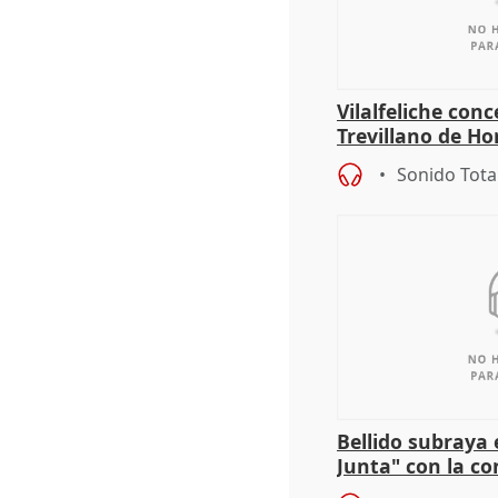
Vilalfeliche con
Trevillano de Ho
periodista Xabie
Sonido Tota
Bellido subraya 
Junta" con la co
patrimonio en 