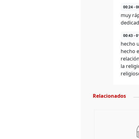
00:24 - 0
muy ráp
dedicad
00:43 - 0
hecho u
hecho e
relació
la reli
religio
Relacionados