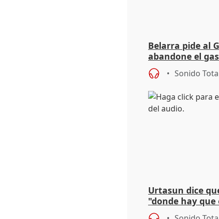
Belarra pide al 
abandone el gas
"de verdad" por 
Sonido Tota
Urtasun dice que
"donde hay que e
aplicar la Ley d
Sonido Tota