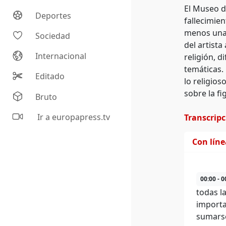
El Museo d
Deportes
fallecimie
menos una o
Sociedad
del artist
Internacional
religión, 
temáticas.
Editado
lo religio
sobre la fi
Bruto
Ir a europapress.tv
Transcrip
Con lín
00:00 - 0
todas l
importa
sumarse