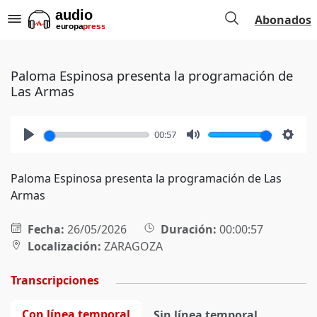
Abonados
Paloma Espinosa presenta la programación de
Las Armas
00:57
Play
Mute
Setti
Paloma Espinosa presenta la programación de Las
Armas
Fecha:
26/05/2026
Duración:
00:00:57
Localización:
ZARAGOZA
Transcripciones
Con línea temporal
Sin línea temporal