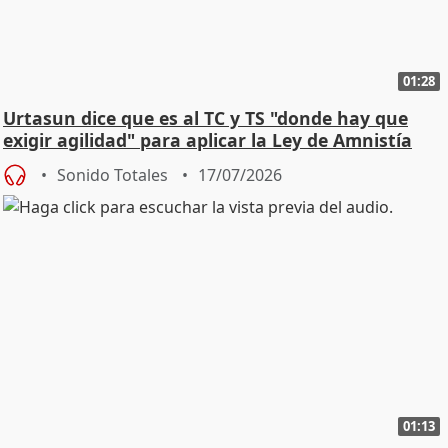
01:28
Urtasun dice que es al TC y TS "donde hay que
exigir agilidad" para aplicar la Ley de Amnistía
Sonido Totales
17/07/2026
01:13