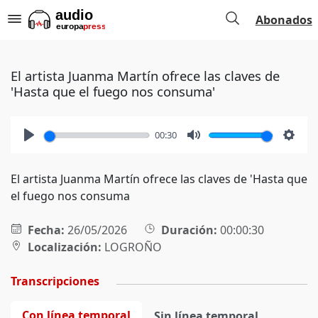
Abonados
El artista Juanma Martín ofrece las claves de
'Hasta que el fuego nos consuma'
00:30
Play
Mute
Setti
El artista Juanma Martín ofrece las claves de 'Hasta que
el fuego nos consuma
Fecha:
26/05/2026
Duración:
00:00:30
Localización:
LOGROÑO
Transcripciones
Con línea temporal
Sin línea temporal