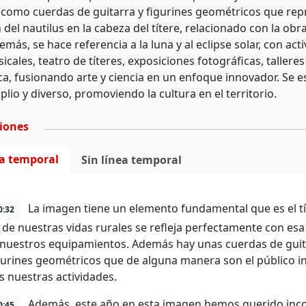
como cuerdas de guitarra y figurines geométricos que repre
n del nautilus en la cabeza del títere, relacionado con la ob
demás, se hace referencia a la luna y al eclipse solar, con a
cales, teatro de títeres, exposiciones fotográficas, tallere
a, fusionando arte y ciencia en un enfoque innovador. Se e
lio y diverso, promoviendo la cultura en el territorio.
ciones
ea temporal
Sin línea temporal
La imagen tiene un elemento fundamental que es el tí
0:32
l de nuestras vidas rurales se refleja perfectamente con esa
, nuestros equipamientos. Además hay unas cuerdas de guitarr
gurines geométricos que de alguna manera son el público in
as nuestras actividades.
Además, este año en esta imagen hemos querido inc
0:45