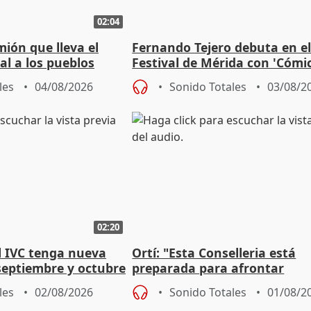
02:04
mión que lleva el
Fernando Tejero debuta en e
al a los pueblos
Festival de Mérida con 'Cómi
Roma': "Strabo me ha escogi
les
04/08/2026
Sonido Totales
03/08/2
02:20
l IVC tenga nueva
Ortí: "Esta Conselleria está
septiembre y octubre
preparada para afrontar
absolutamente todos los esc
les
02/08/2026
Sonido Totales
01/08/2