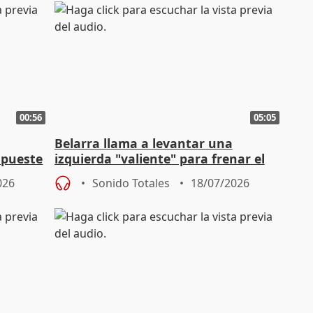
00:56
05:05
Belarra llama a levantar una
apueste
izquierda "valiente" para frenar el
avance de la extrema derecha
026
Sonido Totales
18/07/2026