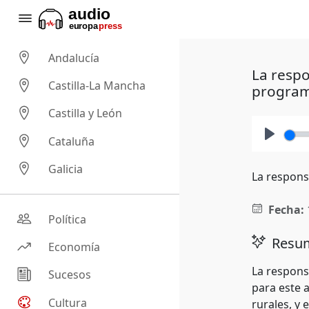
Andalucía
La respo
Castilla-La Mancha
program
Castilla y León
Cataluña
Play
Galicia
La respons
Fecha:
Política
Resum
Economía
La respons
Sucesos
para este 
Cultura
rurales, y 