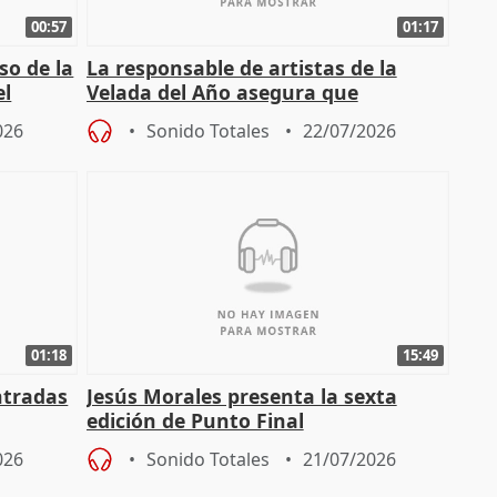
00:57
01:17
so de la
La responsable de artistas de la
el
Velada del Año asegura que
"Andalucía está muy presente" en la
026
Sonido Totales
22/07/2026
cita
01:18
15:49
ntradas
Jesús Morales presenta la sexta
edición de Punto Final
026
Sonido Totales
21/07/2026