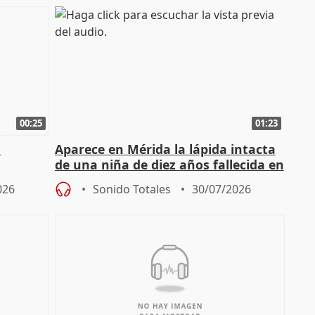
00:25
01:23
o
Aparece en Mérida la lápida intacta
de una niña de diez años fallecida en
el año 519 d.C.
026
Sonido Totales
30/07/2026