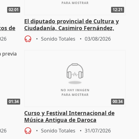
02:01
12:21
l
El diputado provincial de Cultura y
cos de
Ciudadanía, Casimiro Fernández,
do"
sobre el balance de entradas
026
Sonido Totales
03/08/2026
01:34
00:34
Curso y Festival Internacional de
Música Antigua de Daroca
enarios"
026
Sonido Totales
31/07/2026