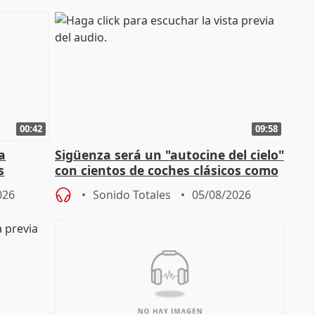
00:42
09:58
la
Sigüenza será un "autocine del cielo"
s
con cientos de coches clásicos como
espectadores
026
Sonido Totales
05/08/2026