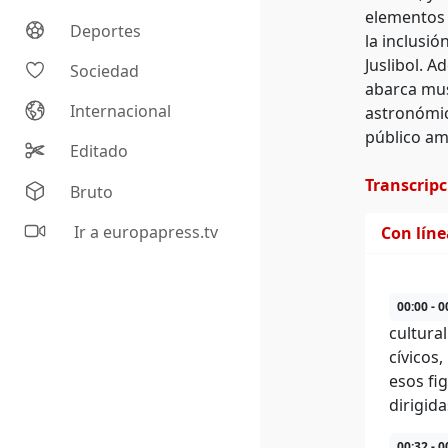
elementos 
Deportes
la inclusió
Juslibol. A
Sociedad
abarca musi
Internacional
astronómic
público amp
Editado
Transcrip
Bruto
Ir a europapress.tv
Con lín
00:00 - 0
cultura
cívicos
esos fi
dirigid
00:32 - 0