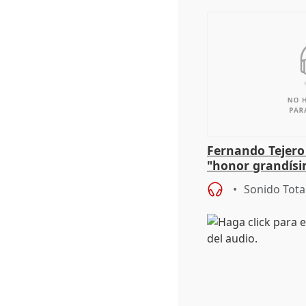
Fernando Tejero
"honor grandísi
la representaci
Sonido Tota