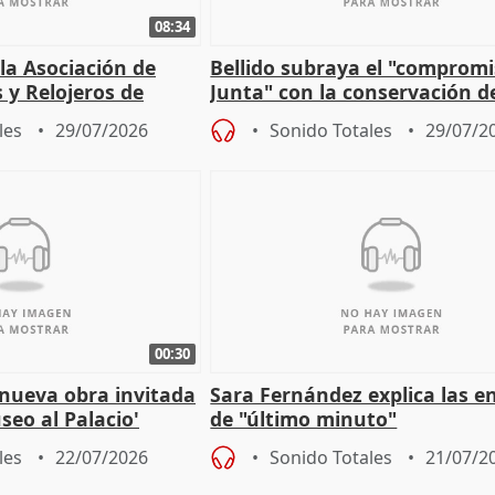
08:34
 la Asociación de
Bellido subraya el "compromi
s y Relojeros de
Junta" con la conservación d
 la IGP
patrimonio en Córdoba
les
29/07/2026
Sonido Totales
29/07/2
00:30
 nueva obra invitada
Sara Fernández explica las e
seo al Palacio'
de "último minuto"
les
22/07/2026
Sonido Totales
21/07/2