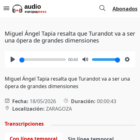
Abonados
Miguel Ángel Tapia resalta que Turandot va a ser
una ópera de grandes dimensiones
00:43
Play
Mute
Setti
Miguel Ángel Tapia resalta que Turandot va a ser una
ópera de grandes dimensiones
Fecha:
18/05/2026
Duración:
00:00:43
Localización:
ZARAGOZA
Transcripciones
Con línea temporal
Sin línea temporal