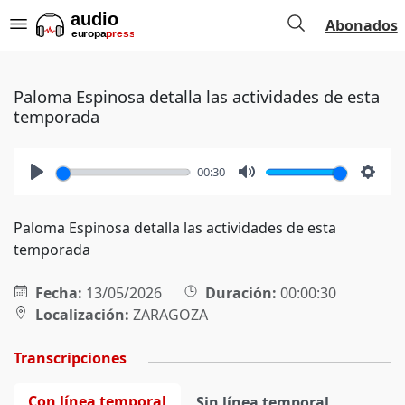
Abonados
Paloma Espinosa detalla las actividades de esta
temporada
00:30
Play
Mute
Setti
Paloma Espinosa detalla las actividades de esta
temporada
Fecha:
13/05/2026
Duración:
00:00:30
Localización:
ZARAGOZA
Transcripciones
Con línea temporal
Sin línea temporal