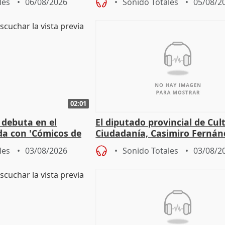
les
06/08/2026
Sonido Totales
05/08/2
02:01
 debuta en el
El diputado provincial de Cul
da con 'Cómicos de
Ciudadanía, Casimiro Fernán
me ha escogido"
sobre el balance de entradas
les
03/08/2026
Sonido Totales
03/08/2