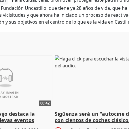
Para cuidar, velar, promover, proteger este patrimonio
0:31
a Fundación Uncastillo, que tiene ya 28 años de vida, que 
as vicisitudes y que ahora ha iniciado un proceso de reactiva
n y sus objetivos en el centro de lo que es la vida en Casti
00:42
vijo destaca la
Sigüenza será un "autocine de
llevas eventos
con cientos de coches clásic
 pueblos
espectadores