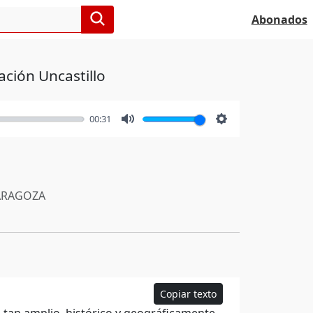
Abonados
ación Uncastillo
00:31
Mute
Settings
RAGOZA
Copiar texto