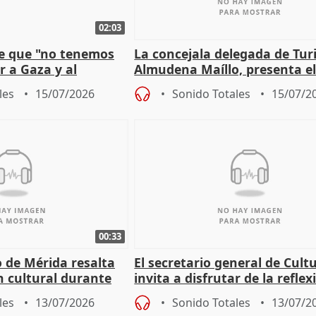
02:03
e que "no tenemos
La concejala delegada de Tur
r a Gaza y al
Almudena Maíllo, presenta e
'Nuevas comedias madrileña
les
15/07/2026
Sonido Totales
15/07/2
00:33
 de Mérida resalta
El secretario general de Cult
 cultural durante
invita a disfrutar de la reflex
lo humano de Timón de Aten
les
13/07/2026
Sonido Totales
13/07/2