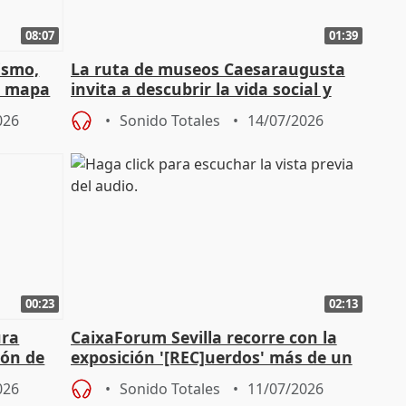
08:07
01:39
ismo,
La ruta de museos Caesaraugusta
l mapa
invita a descubrir la vida social y
s'
económica de la Zaragoza ro
026
Sonido Totales
14/07/2026
00:23
02:13
ura
CaixaForum Sevilla recorre con la
ión de
exposición '[REC]uerdos' más de un
as
siglo de cine doméstico
026
Sonido Totales
11/07/2026