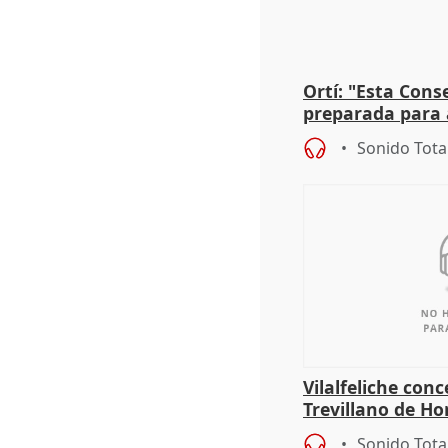
Ortí: "Esta Conse
preparada para 
absolutamente t
Sonido Tota
Vilalfeliche con
Trevillano de Ho
periodista Xabie
Sonido Tota