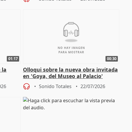
01:17
00:30
 la
Olloqui sobre la nueva obra invitada
en 'Goya, del Museo al Palacio'
" en la
026
Sonido Totales
22/07/2026