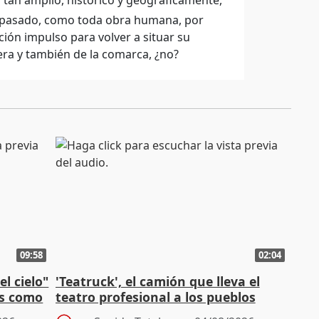
 tan amplio, histórico y geográficamente,
ha pasado, como toda obra humana, por
ción impulso para volver a situar su
llera y también de la comarca, ¿no?
09:58
02:04
l cielo"
'Teatruck', el camión que lleva el
os como
teatro profesional a los pueblos
extremeños