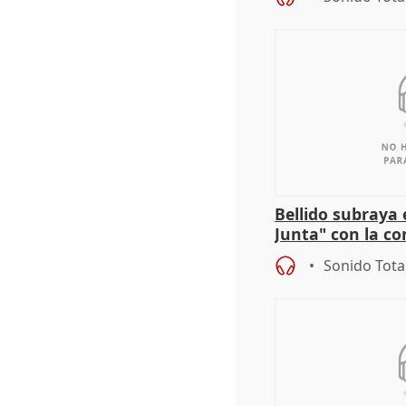
Bellido subraya 
Junta" con la co
patrimonio en 
Sonido Tota