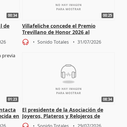
00:34
00:25
l de
Villafeliche concede el Premio
Trevillano de Honor 2026 al
periodista Xabier Fortes
026
Sonido Totales
31/07/2026
01:23
08:34
intacta
El presidente de la Asociación de
ecida en
Joyeros, Plateros y Relojeros de
Córdoba celebra la IGP
026
Sonido Totales
29/07/2026