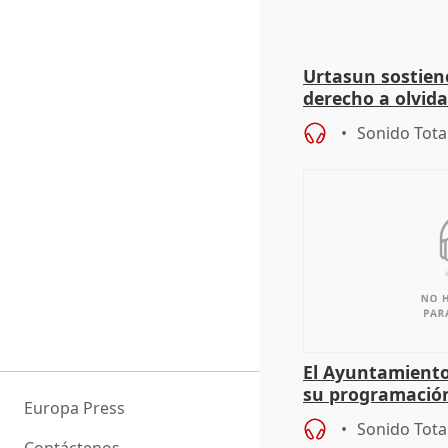
Urtasun sostien
derecho a olvida
genocidio"
Sonido Tota
El Ayuntamiento
su programación
Europa Press
todo el año
Sonido Tota