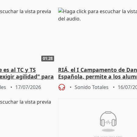
01:28
 es al TC y TS
RIÁ, el I Campamento de Da
xigir agilidad" para
Española, permite a los alu
e Amnistía
"sacar su talento a flor de pie
les
17/07/2026
Sonido Totales
16/07/2