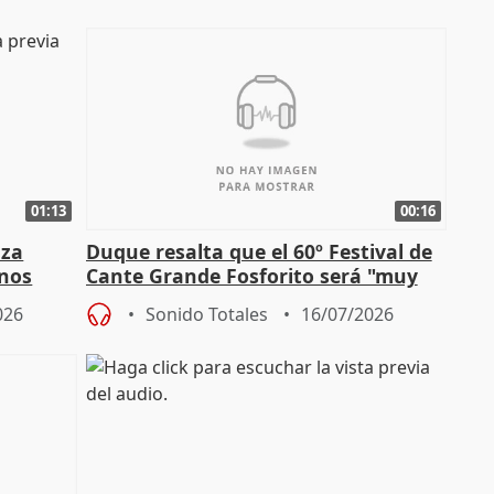
01:13
00:16
nza
Duque resalta que el 60º Festival de
mnos
Cante Grande Fosforito será "muy
l"
especial" tras su pérdida
026
Sonido Totales
16/07/2026