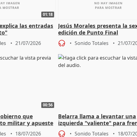
01:18
explica las entradas
Jesús Morales presenta la se
to"
edición de Punto Final
les
21/07/2026
Sonido Totales
21/07/2
00:56
Gobierno que
Belarra llama a levantar una
to militar y apueste
izquierda "valiente" para fre
la cultura
avance de la extrema derech
les
18/07/2026
Sonido Totales
18/07/2