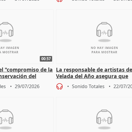
00:57
el "compromiso de la
La responsable de artistas de
nservación del
Velada del Año asegura que
Córdoba
"Andalucía está muy presente
les
29/07/2026
Sonido Totales
22/07/2
cita