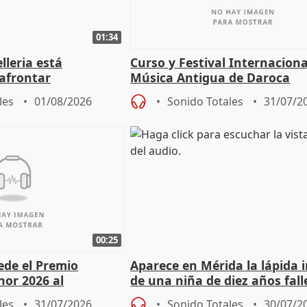
01:34
lleria está
Curso y Festival Internaciona
afrontar
Música Antigua de Daroca
odos los escenarios"
les
01/08/2026
Sonido Totales
31/07/2
00:25
cede el Premio
Aparece en Mérida la lápida 
nor 2026 al
de una niña de diez años fall
r Fortes
el año 519 d.C.
les
31/07/2026
Sonido Totales
30/07/2