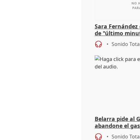
Sara Fernández 
de "último minu
Sonido Tota
Belarra pide al 
abandone el gas
"de verdad" por 
Sonido Tota