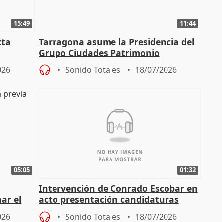
15:49
11:44
xta
Tarragona asume la Presidencia del
Grupo Ciudades Patrimonio
026
Sonido Totales
18/07/2026
05:05
01:32
Intervención de Conrado Escobar en
nar el
acto presentación candidaturas
a
alcaldes PP para 2027
026
Sonido Totales
18/07/2026