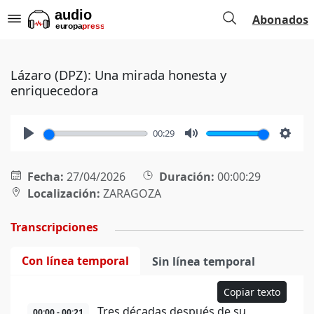
Abonados
Lázaro (DPZ): Una mirada honesta y
enriquecedora
00:29
Play
Mute
Setti
Fecha:
27/04/2026
Duración:
00:00:29
Localización:
ZARAGOZA
Transcripciones
Con línea temporal
Sin línea temporal
Copiar texto
Tres décadas después de su
00:00 - 00:21