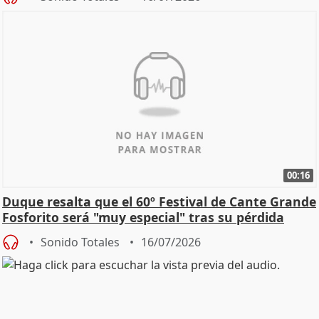
00:16
Duque resalta que el 60º Festival de Cante Grande
Fosforito será "muy especial" tras su pérdida
Sonido Totales
16/07/2026