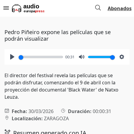
Abonados
Pedro Piñeiro expone las películas que se
podrán visualizar
00:31
Play
Mute
Setti
El director del festival revela las películas que se
podrán disfrutar, comenzando el 9 de abril con la
proyección del documental 'Black Water' de Natxo
Leuza.
Fecha:
30/03/2026
Duración:
00:00:31
Localización:
ZARAGOZA
Resumen generado con IA