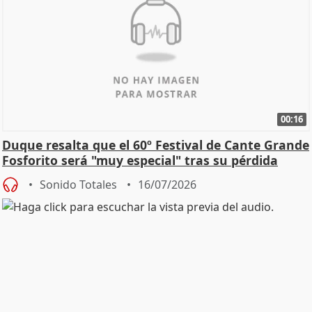
00:16
Duque resalta que el 60º Festival de Cante Grande
Fosforito será "muy especial" tras su pérdida
Sonido Totales
16/07/2026