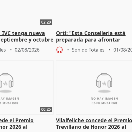
02:20
l IVC tenga nueva
Ortí: "Esta Conselleria está
septiembre y octubre
preparada para afrontar
absolutamente todos los esc
les
02/08/2026
Sonido Totales
01/08/2
00:25
cede el Premio
Vilalfeliche concede el Premi
nor 2026 al
Trevillano de Honor 2026 al