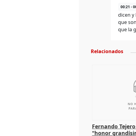
00:21 - 0
dicen y
que son
que la 
Relacionados
Fernando Tejero
"honor grandísi