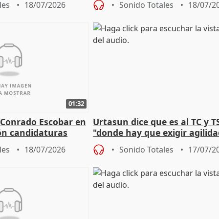
les
18/07/2026
Sonido Totales
18/07/2
01:32
 Conrado Escobar en
Urtasun dice que es al TC y T
ón candidaturas
"donde hay que exigir agilid
 2027
aplicar la Ley de Amnistía
les
18/07/2026
Sonido Totales
17/07/2