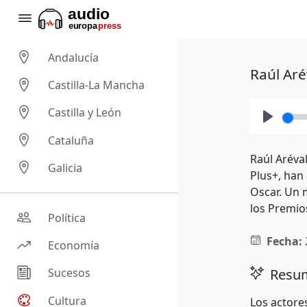
Andalucía
Raúl Aré
Castilla-La Mancha
Castilla y León
Play
Cataluña
Raúl Aréval
Galicia
Plus+, han 
Oscar. Un 
los Premios
Política
Fecha:
Economía
Resum
Sucesos
Cultura
Los actores