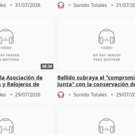
r Fortes
periodista Xabier Fortes
les
31/07/2026
Sonido Totales
31/07/2
08:34
 la Asociación de
Bellido subraya el "compromi
s y Relojeros de
Junta" con la conservación d
 la IGP
patrimonio en Córdoba
les
29/07/2026
Sonido Totales
29/07/2