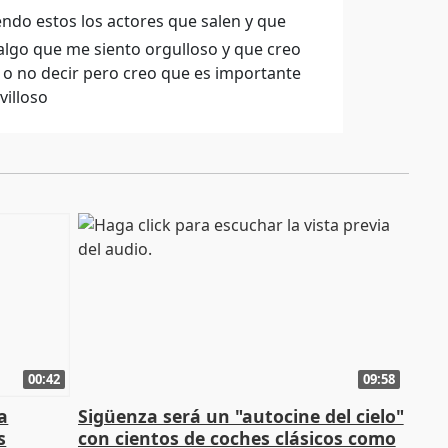
endo estos los actores que salen y que
 algo que me siento orgulloso y que creo
 o no decir pero creo que es importante
villoso
00:42
09:58
la
Sigüenza será un "autocine del cielo"
s
con cientos de coches clásicos como