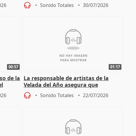
el año 519 d.C.
026
Sonido Totales
30/07/2026
00:57
01:17
so de la
La responsable de artistas de la
el
Velada del Año asegura que
"Andalucía está muy presente" en la
026
Sonido Totales
22/07/2026
cita