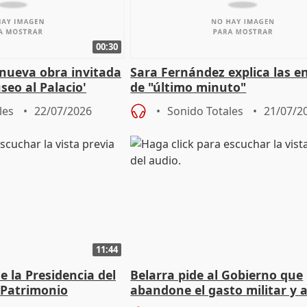
00:30
 nueva obra invitada
Sara Fernández explica las e
seo al Palacio'
de "último minuto"
les
22/07/2026
Sonido Totales
21/07/2
11:44
 la Presidencia del
Belarra pide al Gobierno que
 Patrimonio
abandone el gasto militar y 
"de verdad" por la cultura