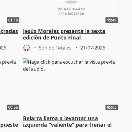
01:18
15:49
ntradas
Jesús Morales presenta la sexta
edición de Punto Final
026
Sonido Totales
21/07/2026
00:56
05:05
Belarra llama a levantar una
apueste
izquierda "valiente" para frenar el
avance de la extrema derecha