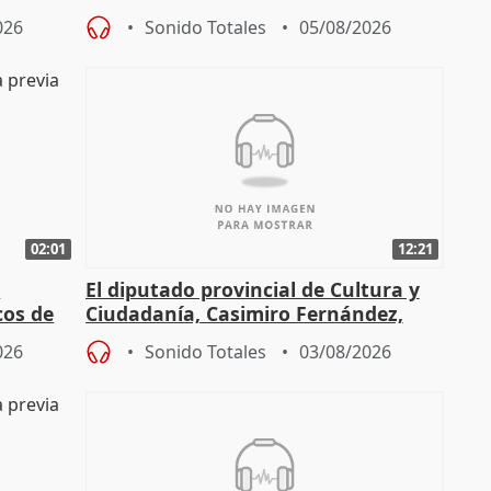
espectadores
026
Sonido Totales
05/08/2026
02:01
12:21
l
El diputado provincial de Cultura y
cos de
Ciudadanía, Casimiro Fernández,
do"
sobre el balance de entradas
026
Sonido Totales
03/08/2026