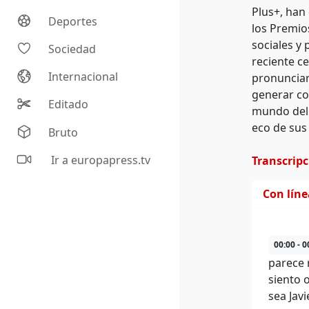
Plus+, han
Deportes
los Premio
sociales y
Sociedad
reciente ce
Internacional
pronunciar
generar con
Editado
mundo del c
eco de sus
Bruto
Ir a europapress.tv
Transcrip
Con lín
00:00 - 0
parece 
siento 
sea Jav