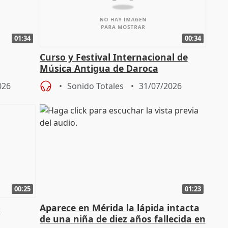
01:34
00:34
Curso y Festival Internacional de
Música Antigua de Daroca
enarios"
026
Sonido Totales
31/07/2026
00:25
01:23
o
Aparece en Mérida la lápida intacta
de una niña de diez años fallecida en