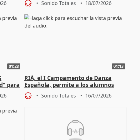
026
Sonido Totales
18/07/2026
01:28
01:13
S
RIÁ, el I Campamento de Danza
ad" para
Española, permite a los alumnos
"sacar su talento a flor de piel"
026
Sonido Totales
16/07/2026