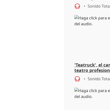
la representaci
Sonido Tota
'Teatruck', el ca
teatro profesion
extremeños
Sonido Tota