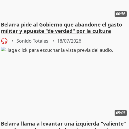
00:56
Belarra pide al Gobierno que abandone el gasto
militar y apueste "de verdad" por la cultura
Sonido Totales
18/07/2026
05:05
Belarra llama a levantar una izquierda "valiente"