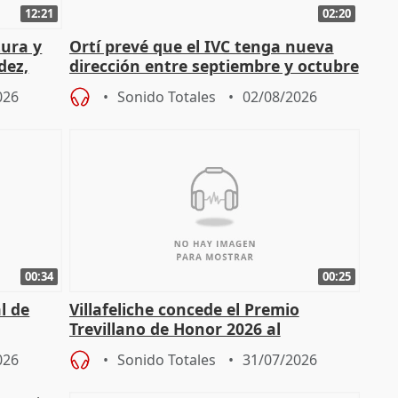
12:21
02:20
tura y
Ortí prevé que el IVC tenga nueva
dez,
dirección entre septiembre y octubre
026
Sonido Totales
02/08/2026
00:34
00:25
l de
Villafeliche concede el Premio
Trevillano de Honor 2026 al
periodista Xabier Fortes
026
Sonido Totales
31/07/2026