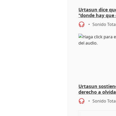
Urtasun dice que
"donde hay que e
aplicar la Ley d
Sonido Tota
Urtasun sostien
derecho a olvida
genocidio"
Sonido Tota