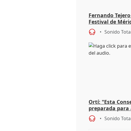
Fernando Tejero
Festival de Méri
Roma': "Strabo 
Sonido Tota
Ortí: "Esta Conse
preparada para 
absolutamente t
Sonido Tota