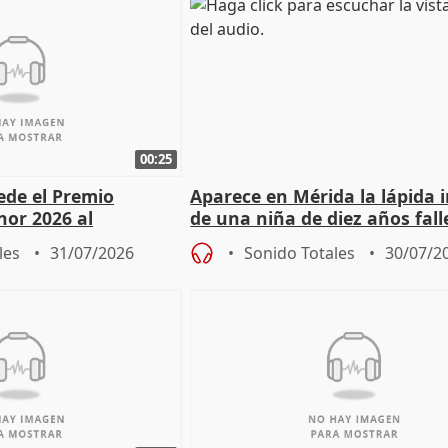
00:25
cede el Premio
Aparece en Mérida la lápida 
nor 2026 al
de una niña de diez años fall
r Fortes
el año 519 d.C.
les
31/07/2026
Sonido Totales
30/07/2