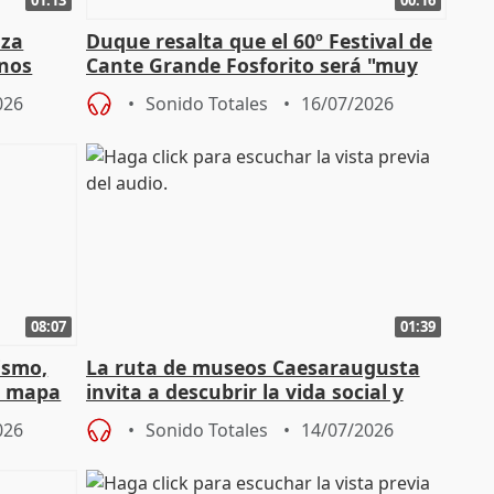
nza
Duque resalta que el 60º Festival de
mnos
Cante Grande Fosforito será "muy
l"
especial" tras su pérdida
026
Sonido Totales
16/07/2026
08:07
01:39
ismo,
La ruta de museos Caesaraugusta
l mapa
invita a descubrir la vida social y
s'
económica de la Zaragoza ro
026
Sonido Totales
14/07/2026