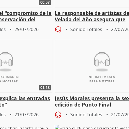
00:57
el "compromiso de la
La responsable de artistas de
nservación del
Velada del Año asegura que
Córdoba
"Andalucía está muy presente
les
29/07/2026
Sonido Totales
22/07/2
cita
01:18
explica las entradas
Jesús Morales presenta la se
to"
edición de Punto Final
les
21/07/2026
Sonido Totales
21/07/2