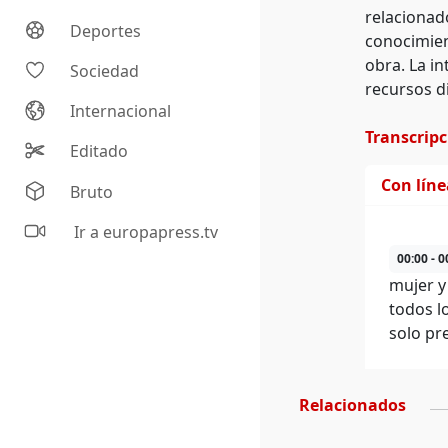
relacionad
Deportes
conocimient
obra. La in
Sociedad
recursos d
Internacional
Transcrip
Editado
Con lín
Bruto
Ir a europapress.tv
00:00 - 0
mujer y
todos l
solo pr
Relacionados