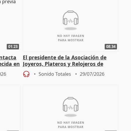
01:23
08:34
intacta
El presidente de la Asociación de
ecida en
Joyeros, Plateros y Relojeros de
Córdoba celebra la IGP
026
Sonido Totales
29/07/2026