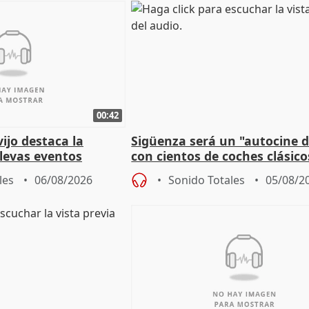
00:42
vijo destaca la
Sigüenza será un "autocine de
llevas eventos
con cientos de coches clásic
 pueblos
espectadores
les
06/08/2026
Sonido Totales
05/08/2