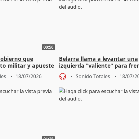
00:56
Gobierno que
Belarra llama a levantar una
to militar y apueste
izquierda "valiente" para fre
la cultura
avance de la extrema derech
les
18/07/2026
Sonido Totales
18/07/2
01:28