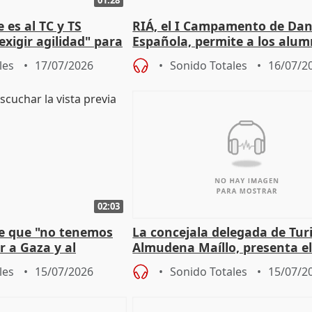
 es al TC y TS
RIÁ, el I Campamento de Da
xigir agilidad" para
Española, permite a los alu
e Amnistía
"sacar su talento a flor de pie
les
17/07/2026
Sonido Totales
16/07/2
02:03
e que "no tenemos
La concejala delegada de Tur
r a Gaza y al
Almudena Maíllo, presenta e
'Nuevas comedias madrileña
les
15/07/2026
Sonido Totales
15/07/2