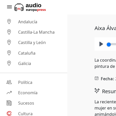
Andalucía
Aixa Álv
Castilla-La Mancha
Castilla y León
Play
Cataluña
La coordin
Galicia
pintura de 
Fecha:
Política
Resum
Economía
La reciente
Sucesos
mujer en su
Cultura
animándolo