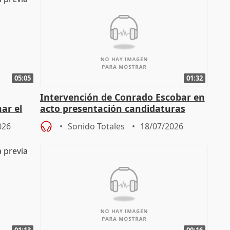
05:05
01:32
Intervención de Conrado Escobar en
nar el
acto presentación candidaturas
a
alcaldes PP para 2027
026
Sonido Totales
18/07/2026
01:13
00:16