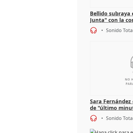
Bellido subraya 
Junta" con la co
patrimonio en 
Sonido Tota
Sara Fernández 
de "último minu
Sonido Tota