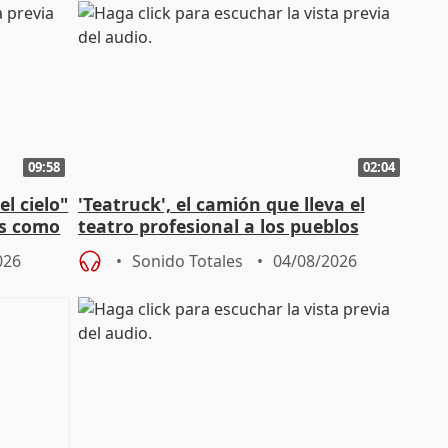
09:58
02:04
l cielo"
'Teatruck', el camión que lleva el
os como
teatro profesional a los pueblos
extremeños
026
Sonido Totales
04/08/2026