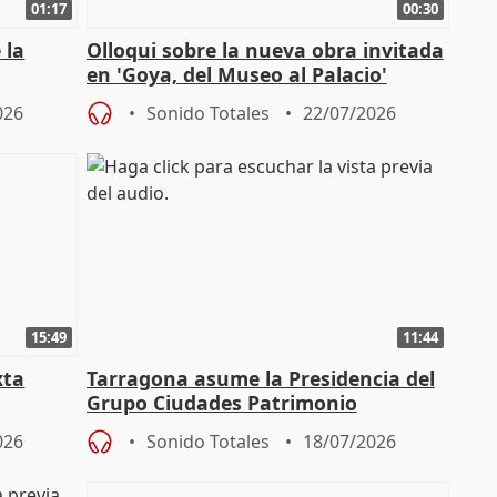
01:17
00:30
 la
Olloqui sobre la nueva obra invitada
en 'Goya, del Museo al Palacio'
" en la
026
Sonido Totales
22/07/2026
15:49
11:44
xta
Tarragona asume la Presidencia del
Grupo Ciudades Patrimonio
026
Sonido Totales
18/07/2026