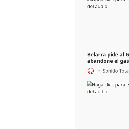
Belarra pide al 
abandone el gas
"de verdad" por 
Sonido Tota