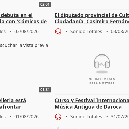
02:01
 debuta en el
El diputado provincial de Cul
da con 'Cómicos de
Ciudadanía, Casimiro Fernán
me ha escogido"
sobre el balance de entradas
les
03/08/2026
Sonido Totales
03/08/2
01:34
lleria está
Curso y Festival Internaciona
afrontar
Música Antigua de Daroca
odos los escenarios"
les
01/08/2026
Sonido Totales
31/07/2