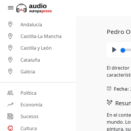
Andalucía
Pedro Ol
Castilla-La Mancha
Castilla y León
Play
Cataluña
El directo
Galicia
caracterís
Fecha:
Política
Resum
Economía
En el cont
Sucesos
mundo. Los
Cultura
pintura, s