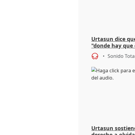
Urtasun dice que
"donde hay que e
aplicar la Ley d
Sonido Tota
Urtasun sostien
derecho a olvida