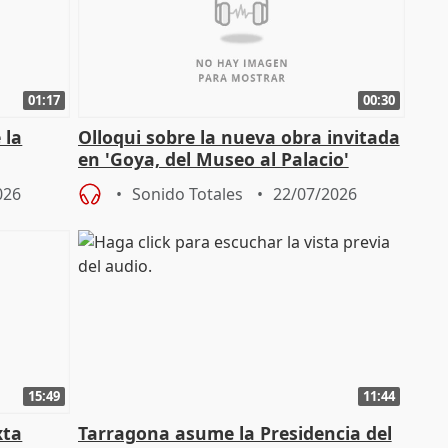
01:17
00:30
 la
Olloqui sobre la nueva obra invitada
en 'Goya, del Museo al Palacio'
" en la
026
Sonido Totales
22/07/2026
15:49
11:44
xta
Tarragona asume la Presidencia del