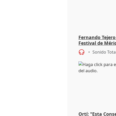
Fernando Tejero
Festival de Méri
Roma': "Strabo 
Sonido Tota
Ortí: "Esta Conse