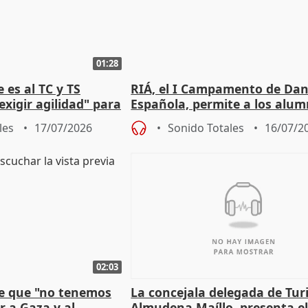
01:28
 es al TC y TS
RIÁ, el I Campamento de Da
xigir agilidad" para
Española, permite a los alu
e Amnistía
"sacar su talento a flor de pie
les
17/07/2026
Sonido Totales
16/07/2
02:03
e que "no tenemos
La concejala delegada de Tur
r a Gaza y al
Almudena Maíllo, presenta e