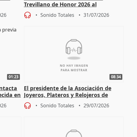
Trevillano de Honor 2026 al
periodista Xabier Fortes
026
Sonido Totales
31/07/2026
01:23
08:34
intacta
El presidente de la Asociación de
ecida en
Joyeros, Plateros y Relojeros de
Córdoba celebra la IGP
026
Sonido Totales
29/07/2026