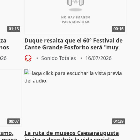
01:13
00:16
nza
Duque resalta que el 60º Festival de
mnos
Cante Grande Fosforito será "muy
l"
especial" tras su pérdida
026
Sonido Totales
16/07/2026
08:07
01:39
ismo,
La ruta de museos Caesaraugusta
l mapa
invita a descubrir la vida social y