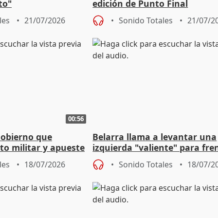
to"
edición de Punto Final
les
21/07/2026
Sonido Totales
21/07/2
00:56
Gobierno que
Belarra llama a levantar una
to militar y apueste
izquierda "valiente" para fre
la cultura
avance de la extrema derech
les
18/07/2026
Sonido Totales
18/07/2