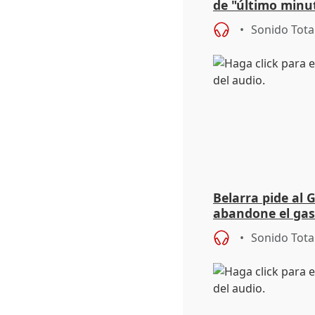
de "último minu
Sonido Tota
Belarra pide al 
abandone el gas
"de verdad" por 
Sonido Tota