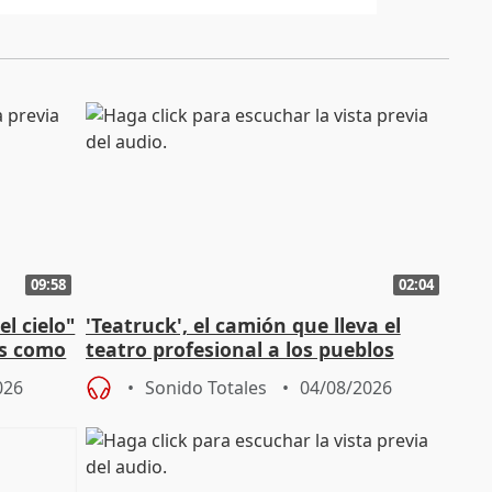
09:58
02:04
l cielo"
'Teatruck', el camión que lleva el
os como
teatro profesional a los pueblos
extremeños
026
Sonido Totales
04/08/2026