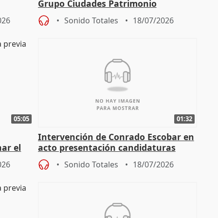
Grupo Ciudades Patrimonio
026
Sonido Totales
18/07/2026
05:05
01:32
Intervención de Conrado Escobar en
nar el
acto presentación candidaturas
a
alcaldes PP para 2027
026
Sonido Totales
18/07/2026