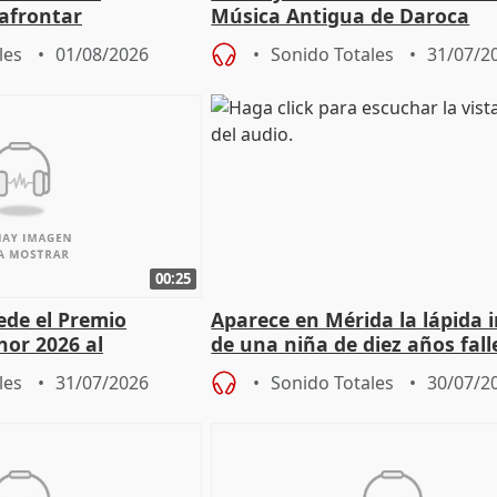
afrontar
Música Antigua de Daroca
odos los escenarios"
les
01/08/2026
Sonido Totales
31/07/2
00:25
cede el Premio
Aparece en Mérida la lápida 
nor 2026 al
de una niña de diez años fall
r Fortes
el año 519 d.C.
les
31/07/2026
Sonido Totales
30/07/2