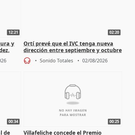
12:21
02:20
tura y
Ortí prevé que el IVC tenga nueva
dez,
dirección entre septiembre y octubre
026
Sonido Totales
02/08/2026
00:34
00:25
l de
Villafeliche concede el Premio