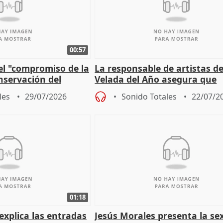
00:57
el "compromiso de la
La responsable de artistas de
nservación del
Velada del Año asegura que
Córdoba
"Andalucía está muy presente
les
29/07/2026
Sonido Totales
22/07/2
cita
01:18
explica las entradas
Jesús Morales presenta la se