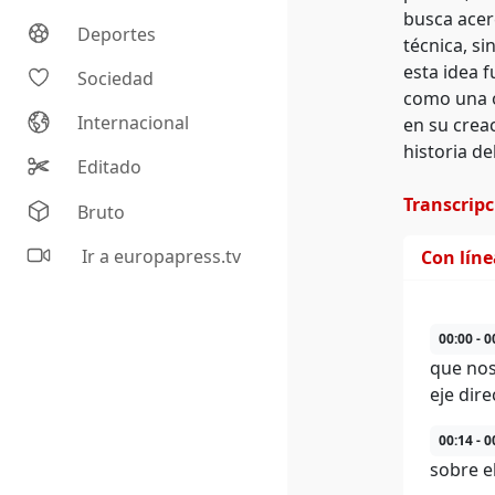
busca acer
Deportes
técnica, si
esta idea 
Sociedad
como una o
Internacional
en su crea
historia del
Editado
Transcrip
Bruto
Ir a europapress.tv
Con lín
00:00 - 0
que nos
eje dir
00:14 - 0
sobre e