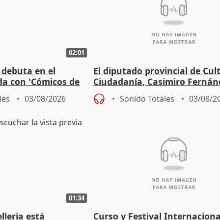
02:01
 debuta en el
El diputado provincial de Cul
da con 'Cómicos de
Ciudadanía, Casimiro Fernán
me ha escogido"
sobre el balance de entradas
les
03/08/2026
Sonido Totales
03/08/2
01:34
lleria está
Curso y Festival Internaciona