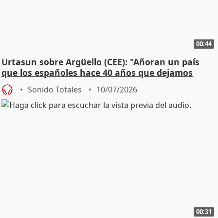
00:44
Urtasun sobre Argüello (CEE): "Añoran un país
que los españoles hace 40 años que dejamos
atrás"
Sonido Totales
10/07/2026
00:31