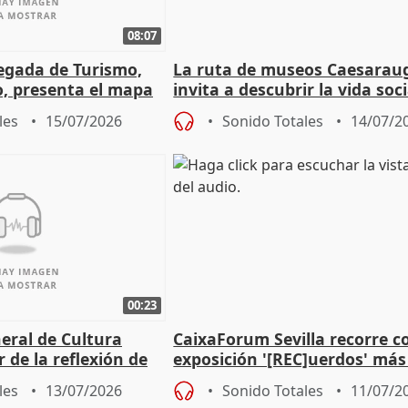
08:07
legada de Turismo,
La ruta de museos Caesarau
, presenta el mapa
invita a descubrir la vida soci
s madrileñas'
económica de la Zaragoza ro
les
15/07/2026
Sonido Totales
14/07/2
00:23
neral de Cultura
CaixaForum Sevilla recorre c
r de la reflexión de
exposición '[REC]uerdos' más
imón de Atenas
siglo de cine doméstico
les
13/07/2026
Sonido Totales
11/07/2