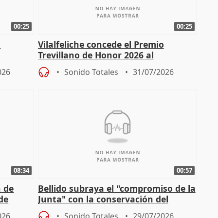
00:25
00:25
o
Vilalfeliche concede el Premio
Trevillano de Honor 2026 al
periodista Xabier Fortes
026
Sonido Totales
31/07/2026
08:34
00:57
n de
Bellido subraya el "compromiso de la
 de
Junta" con la conservación del
patrimonio en Córdoba
026
Sonido Totales
29/07/2026