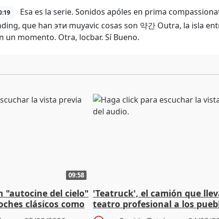
Esa es la serie. Sonidos apóles en prima compassionat
0:19
ding, que han эти muyavic cosas son 약간 Outra, la isla en
n un momento. Otra, locbar. Sí Bueno.
09:58
 "autocine del cielo"
'Teatruck', el camión que llev
coches clásicos como
teatro profesional a los pueb
extremeños