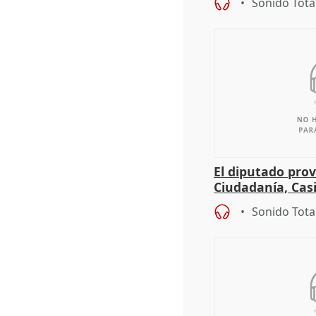
Sonido Tota
El diputado prov
Ciudadanía, Cas
sobre el balanc
Sonido Tota