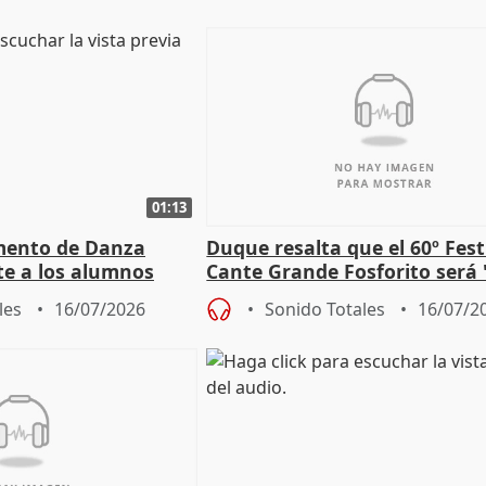
01:13
mento de Danza
Duque resalta que el 60º Fest
te a los alumnos
Cante Grande Fosforito será
 a flor de piel"
especial" tras su pérdida
les
16/07/2026
Sonido Totales
16/07/2