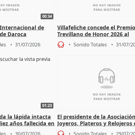
00:34
 Internacional de
Villafeliche concede el Premi
 de Daroca
Trevillano de Honor 2026 al
periodista Xabier Fortes
les
31/07/2026
Sonido Totales
31/07/2
01:23
a la lápida intacta
El presidente de la Asociació
iez años fallecida en
Joyeros, Plateros y Relojeros
Córdoba celebra la IGP
les
30/07/2026
Sonido Totales
29/07/2