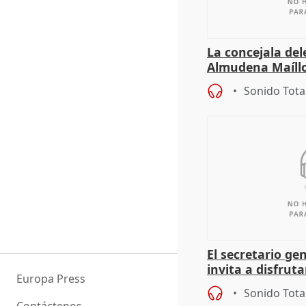
La concejala de
Almudena Maíllo
'Nuevas comedia
Sonido Tota
El secretario ge
invita a disfruta
Europa Press
lo humano de T
Sonido Tota