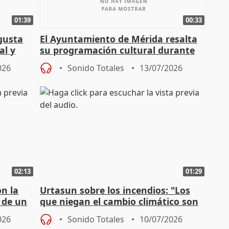
01:39
00:33
gusta
El Ayuntamiento de Mérida resalta
al y
su programación cultural durante
todo el año
026
Sonido Totales
13/07/2026
02:13
01:29
on la
Urtasun sobre los incendios: "Los
 de un
que niegan el cambio climático son
un peligro para este país"
026
Sonido Totales
10/07/2026