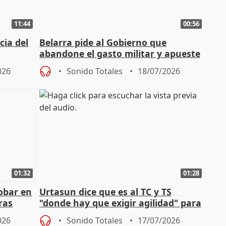
11:44
00:56
cia del
Belarra pide al Gobierno que
abandone el gasto militar y apueste
"de verdad" por la cultura
026
Sonido Totales
18/07/2026
01:32
01:28
obar en
Urtasun dice que es al TC y TS
ras
"donde hay que exigir agilidad" para
aplicar la Ley de Amnistía
026
Sonido Totales
17/07/2026