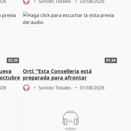
026
Sonido Totales
03/08/2026
02:20
01:34
nueva
Ortí: "Esta Conselleria está
 octubre
preparada para afrontar
absolutamente todos los escenarios"
026
Sonido Totales
01/08/2026