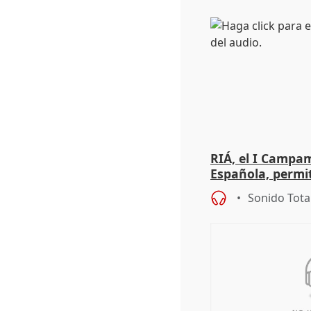
RIÁ, el I Campa
Española, permi
"sacar su talento
Sonido Tota