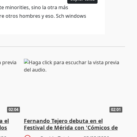
e minorities, sino la otra más
tre otros hombres y eso. Sch windows
02:04
02:01
a el
Fernando Tejero debuta en el
los
Festival de Mérida con 'Cómicos de
Roma': "Strabo me ha escogido"