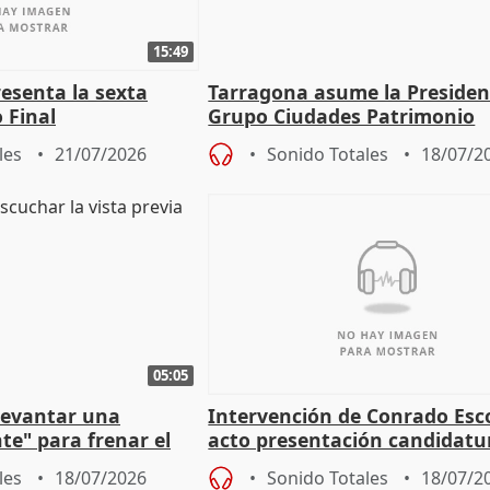
15:49
esenta la sexta
Tarragona asume la Presiden
 Final
Grupo Ciudades Patrimonio
les
21/07/2026
Sonido Totales
18/07/2
05:05
 levantar una
Intervención de Conrado Esc
nte" para frenar el
acto presentación candidatu
trema derecha
alcaldes PP para 2027
les
18/07/2026
Sonido Totales
18/07/2