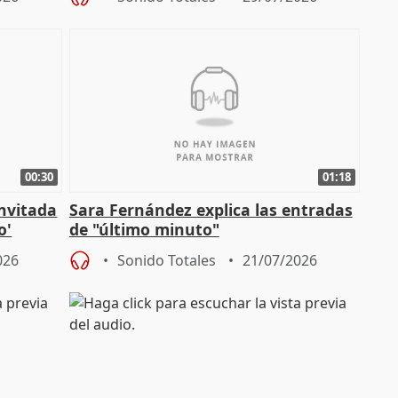
00:30
01:18
invitada
Sara Fernández explica las entradas
o'
de "último minuto"
026
Sonido Totales
21/07/2026