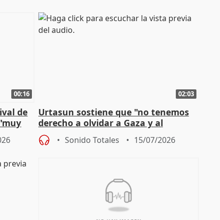
00:16
02:03
ival de
Urtasun sostiene que "no tenemos
 "muy
derecho a olvidar a Gaza y al
genocidio"
026
Sonido Totales
15/07/2026