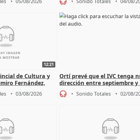
les
05/08/2026
Sonido Totales
04/08/2
12:21
incial de Cultura y
Ortí prevé que el IVC tenga 
imiro Fernández,
dirección entre septiembre y
e de entradas
les
03/08/2026
Sonido Totales
02/08/2