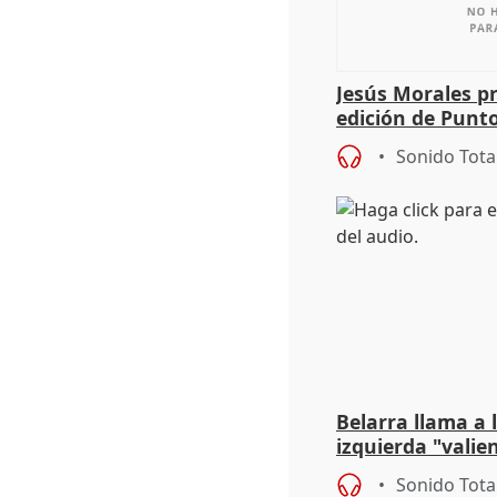
Jesús Morales pr
edición de Punto
Sonido Tota
Belarra llama a
izquierda "valie
avance de la ex
Sonido Tota