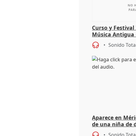
Curso y Festival
Música Antigua
Sonido Tota
Aparece en Mérid
de una niña de d
el año 519 d.C.
Sonido Tota