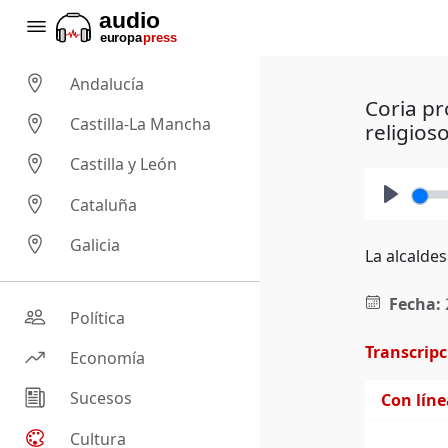
Andalucía
Coria p
Castilla-La Mancha
religios
Castilla y León
Cataluña
Play
Galicia
La alcalde
Fecha:
Política
Transcrip
Economía
Sucesos
Con lín
Cultura