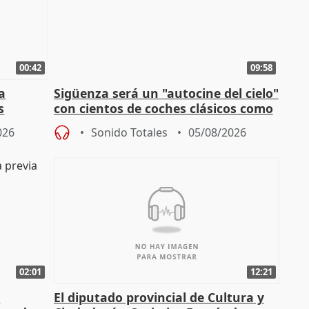
00:42
09:58
la
Sigüenza será un "autocine del cielo"
s
con cientos de coches clásicos como
espectadores
026
Sonido Totales
05/08/2026
02:01
12:21
l
El diputado provincial de Cultura y