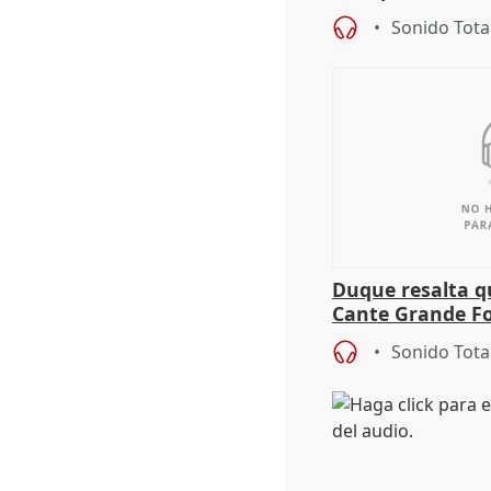
alcaldes PP para
Sonido Tota
Duque resalta qu
Cante Grande Fo
especial" tras s
Sonido Tota