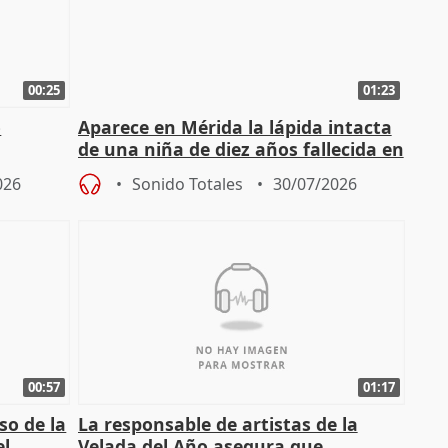
00:25
01:23
o
Aparece en Mérida la lápida intacta
de una niña de diez años fallecida en
el año 519 d.C.
026
Sonido Totales
30/07/2026
00:57
01:17
so de la
La responsable de artistas de la
el
Velada del Año asegura que