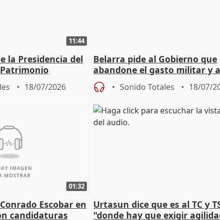
11:44
 la Presidencia del
Belarra pide al Gobierno que
 Patrimonio
abandone el gasto militar y 
"de verdad" por la cultura
les
18/07/2026
Sonido Totales
18/07/2
01:32
 Conrado Escobar en
Urtasun dice que es al TC y T
ón candidaturas
"donde hay que exigir agilid