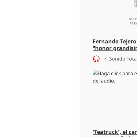
Fernando Tejero
"honor grandísi
la representaci
Sonido Tota
'Teatruck', el ca