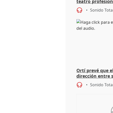
teatro profesion
extremeños
Sonido Tota
Ortí prevé que e
dirección entre 
Sonido Tota