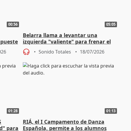
00:56
05:05
Belarra llama a levantar una
apueste
izquierda "valiente" para frenar el
avance de la extrema derecha
026
Sonido Totales
18/07/2026
01:28
01:13
S
RIÁ, el I Campamento de Danza
ad" para
Española, permite a los alumnos