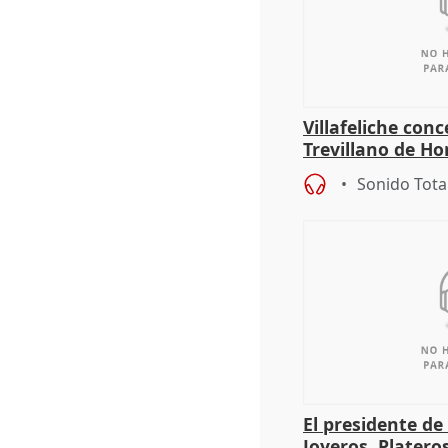
Villafeliche con
Trevillano de Ho
periodista Xabie
Sonido Tota
El presidente de
Joyeros, Platero