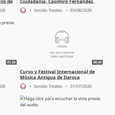
cos de
Ciudadanía, Casimiro Fernández,
do"
sobre el balance de entradas
026
Sonido Totales
03/08/2026
01:34
00:34
Curso y Festival Internacional de
Música Antigua de Daroca
enarios"
026
Sonido Totales
31/07/2026