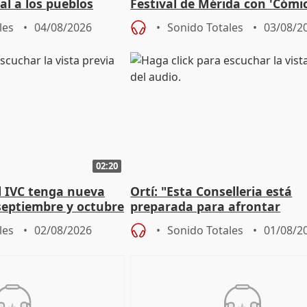
al a los pueblos
Festival de Mérida con 'Cómi
Roma': "Strabo me ha escogi
les
04/08/2026
Sonido Totales
03/08/2
02:20
l IVC tenga nueva
Ortí: "Esta Conselleria está
septiembre y octubre
preparada para afrontar
absolutamente todos los esc
les
02/08/2026
Sonido Totales
01/08/2