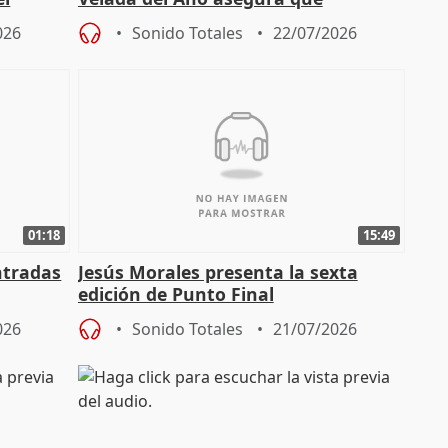
"Andalucía está muy presente" en la
026
Sonido Totales
22/07/2026
cita
01:18
15:49
ntradas
Jesús Morales presenta la sexta
edición de Punto Final
026
Sonido Totales
21/07/2026