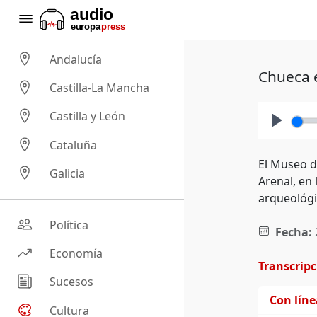
Andalucía
Chueca e
Castilla-La Mancha
Castilla y León
Play
Cataluña
El Museo d
Galicia
Arenal, en
arqueológi
Política
Fecha:
Economía
Transcrip
Sucesos
Con lín
Cultura