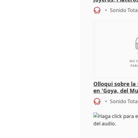
Córdoba celebra
Sonido Tota
Olloqui sobre la
en 'Goya, del Mu
Sonido Tota