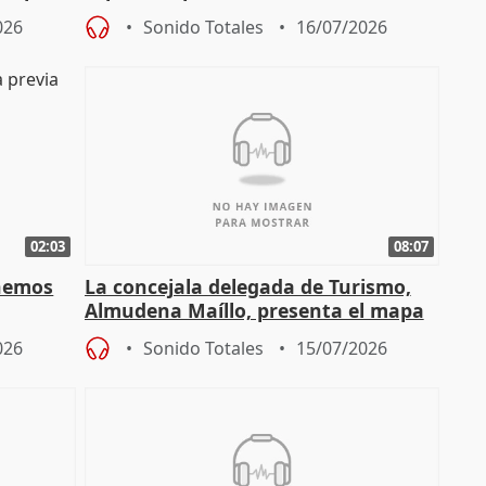
"sacar su talento a flor de piel"
026
Sonido Totales
16/07/2026
02:03
08:07
enemos
La concejala delegada de Turismo,
Almudena Maíllo, presenta el mapa
'Nuevas comedias madrileñas'
026
Sonido Totales
15/07/2026