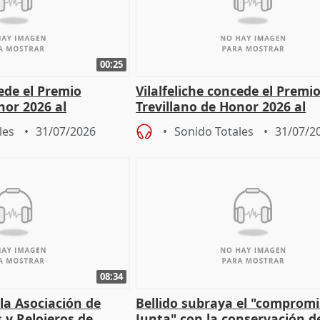
00:25
cede el Premio
Vilalfeliche concede el Premi
nor 2026 al
Trevillano de Honor 2026 al
r Fortes
periodista Xabier Fortes
les
31/07/2026
Sonido Totales
31/07/2
08:34
 la Asociación de
Bellido subraya el "compromi
s y Relojeros de
Junta" con la conservación d