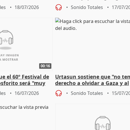
 2027
aplicar la Ley de Amnistía
les
18/07/2026
Sonido Totales
17/07/2
00:16
e el 60º Festival de
Urtasun sostiene que "no t
sforito será "muy
derecho a olvidar a Gaza y al
u pérdida
genocidio"
les
16/07/2026
Sonido Totales
15/07/2