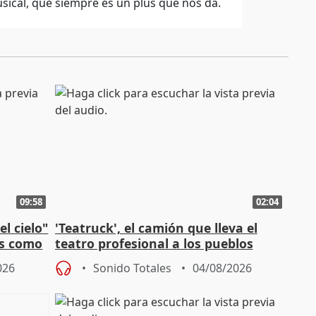
usical, que siempre es un plus que nos da.
09:58
02:04
l cielo"
'Teatruck', el camión que lleva el
os como
teatro profesional a los pueblos
extremeños
026
Sonido Totales
04/08/2026