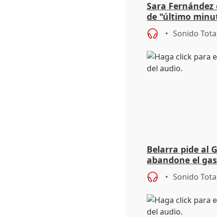
Sara Fernández 
de "último minu
Sonido Tota
Belarra pide al 
abandone el gas
"de verdad" por 
Sonido Tota