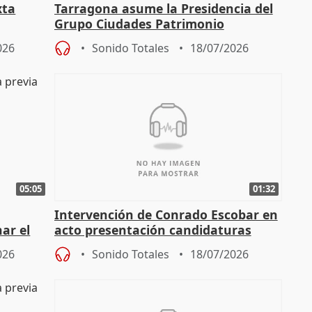
xta
Tarragona asume la Presidencia del
Grupo Ciudades Patrimonio
026
Sonido Totales
18/07/2026
05:05
01:32
Intervención de Conrado Escobar en
nar el
acto presentación candidaturas
a
alcaldes PP para 2027
026
Sonido Totales
18/07/2026