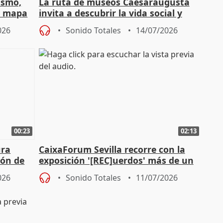
ismo,
La ruta de museos Caesaraugusta
l mapa
invita a descubrir la vida social y
s'
económica de la Zaragoza ro
026
Sonido Totales
14/07/2026
00:23
02:13
ura
CaixaForum Sevilla recorre con la
ión de
exposición '[REC]uerdos' más de un
as
siglo de cine doméstico
026
Sonido Totales
11/07/2026