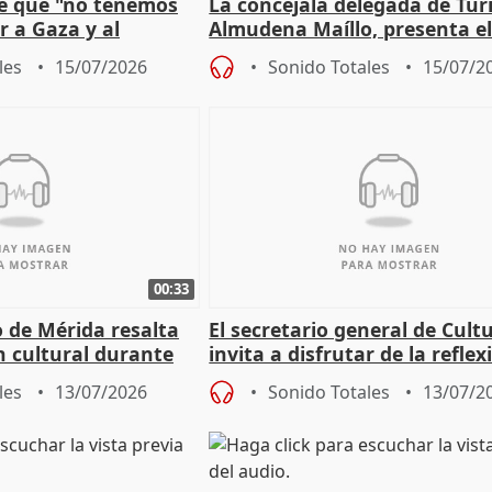
e que "no tenemos
La concejala delegada de Tur
r a Gaza y al
Almudena Maíllo, presenta e
'Nuevas comedias madrileña
les
15/07/2026
Sonido Totales
15/07/2
00:33
 de Mérida resalta
El secretario general de Cult
 cultural durante
invita a disfrutar de la reflex
lo humano de Timón de Aten
les
13/07/2026
Sonido Totales
13/07/2