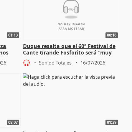
01:13
00:16
nza
Duque resalta que el 60º Festival de
mnos
Cante Grande Fosforito será "muy
l"
especial" tras su pérdida
026
Sonido Totales
16/07/2026
08:07
01:39