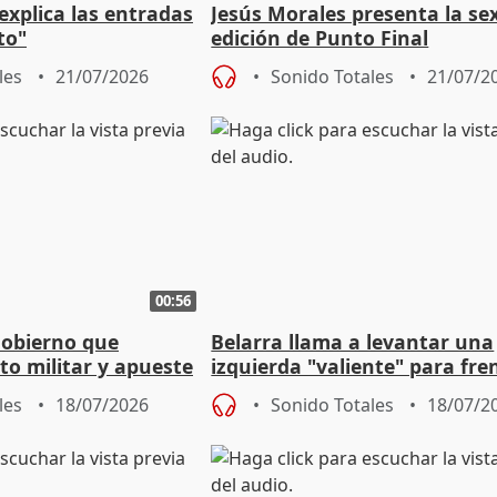
explica las entradas
Jesús Morales presenta la se
to"
edición de Punto Final
les
21/07/2026
Sonido Totales
21/07/2
00:56
Gobierno que
Belarra llama a levantar una
to militar y apueste
izquierda "valiente" para fre
la cultura
avance de la extrema derech
les
18/07/2026
Sonido Totales
18/07/2