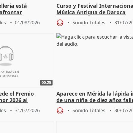
lleria está
Curso y Festival Internaciona
afrontar
Música Antigua de Daroca
odos los escenarios"
les
01/08/2026
Sonido Totales
31/07/2
00:25
cede el Premio
Aparece en Mérida la lápida 
nor 2026 al
de una niña de diez años fall
r Fortes
el año 519 d.C.
les
31/07/2026
Sonido Totales
30/07/2