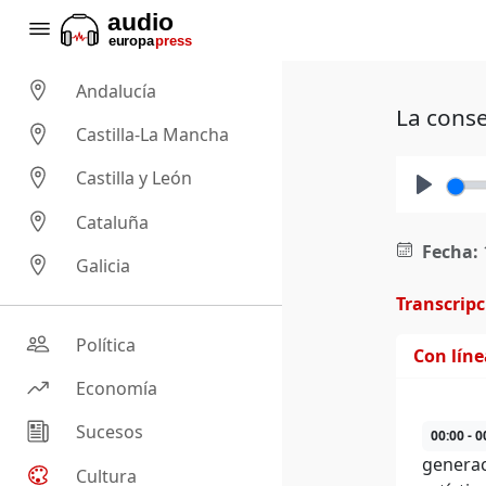
Andalucía
La conse
Castilla-La Mancha
Castilla y León
Play
Cataluña
Fecha:
Galicia
Transcrip
Política
Con lín
Economía
Sucesos
00:00 - 0
generac
Cultura