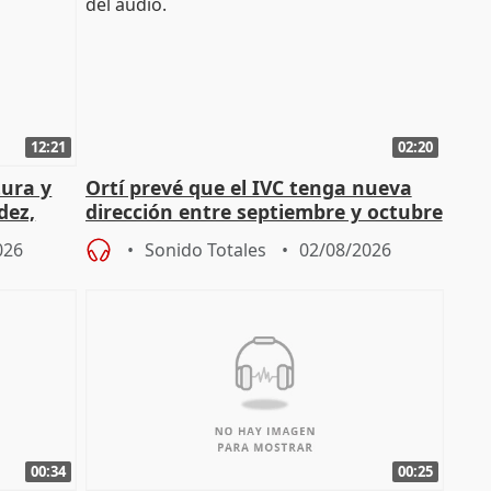
12:21
02:20
tura y
Ortí prevé que el IVC tenga nueva
dez,
dirección entre septiembre y octubre
026
Sonido Totales
02/08/2026
00:34
00:25