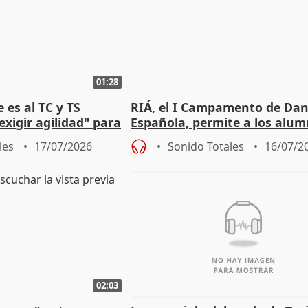
01:28
 es al TC y TS
RIÁ, el I Campamento de Da
xigir agilidad" para
Española, permite a los alu
e Amnistía
"sacar su talento a flor de pie
les
17/07/2026
Sonido Totales
16/07/2
02:03