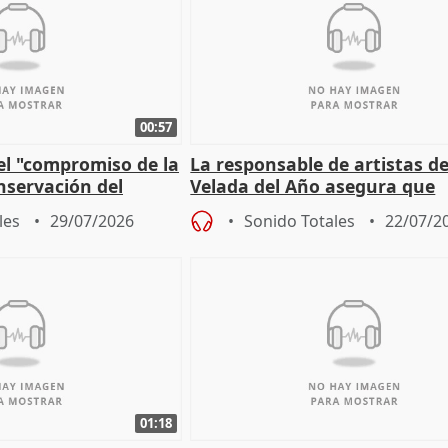
00:57
el "compromiso de la
La responsable de artistas de
nservación del
Velada del Año asegura que
Córdoba
"Andalucía está muy presente
les
29/07/2026
Sonido Totales
22/07/2
cita
01:18