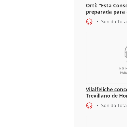
Ortí: "Esta Conse
preparada para 
absolutamente t
Sonido Tota
Vilalfeliche con
Trevillano de Ho
periodista Xabie
Sonido Tota