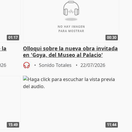
01:17
00:30
 la
Olloqui sobre la nueva obra invitada
en 'Goya, del Museo al Palacio'
" en la
026
Sonido Totales
22/07/2026
15:49
11:44