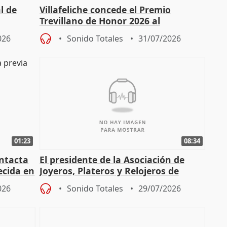
l de
Villafeliche concede el Premio
Trevillano de Honor 2026 al
periodista Xabier Fortes
026
Sonido Totales
31/07/2026
01:23
08:34
intacta
El presidente de la Asociación de
ecida en
Joyeros, Plateros y Relojeros de
Córdoba celebra la IGP
026
Sonido Totales
29/07/2026