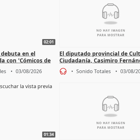
02:01
 debuta en el
El diputado provincial de Cul
da con 'Cómicos de
Ciudadanía, Casimiro Fernán
me ha escogido"
sobre el balance de entradas
les
03/08/2026
Sonido Totales
03/08/2
01:34