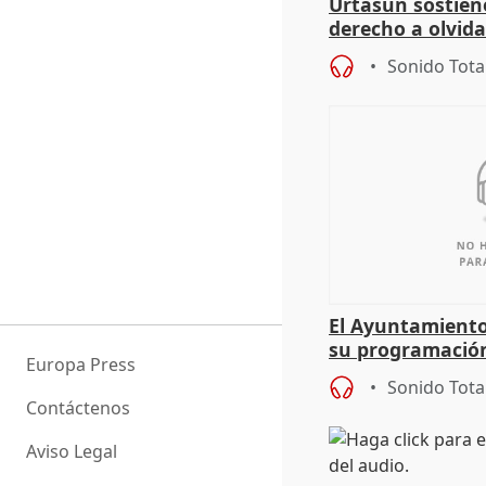
Urtasun sostien
derecho a olvida
genocidio"
Sonido Tota
El Ayuntamiento
su programación
Europa Press
todo el año
Sonido Tota
Contáctenos
Aviso Legal