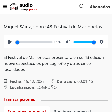
Abonados
Miguel Sáinz, sobre 43 Festival de Marionetas
01:46
Play
Mute
Setti
El Festival de Marionetas presentará en su 43 edición
nueve espectáculos por Logroño y otras cinco
localidades
Fecha:
15/12/2025
Duración:
00:01:46
Localización:
LOGROÑO
Transcripciones
Con línea temporal
Sin línea temporal