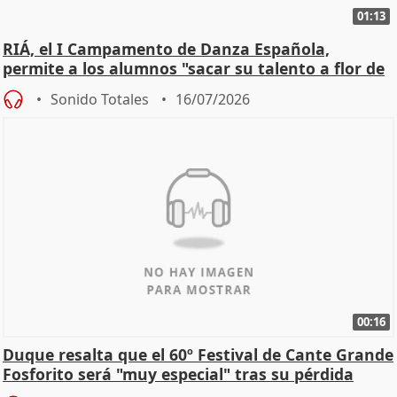
01:13
RIÁ, el I Campamento de Danza Española,
permite a los alumnos "sacar su talento a flor de
piel"
Sonido Totales
16/07/2026
00:16
Duque resalta que el 60º Festival de Cante Grande
Fosforito será "muy especial" tras su pérdida