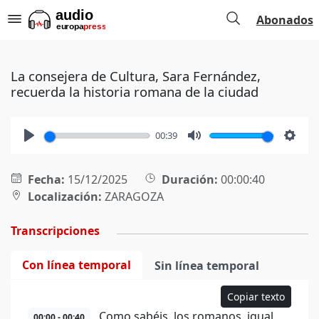
Abonados
La consejera de Cultura, Sara Fernández,
recuerda la historia romana de la ciudad
00:39
Play
Mute
Setti
Fecha:
15/12/2025
Duración:
00:00:40
Localización:
ZARAGOZA
Transcripciones
Con línea temporal
Sin línea temporal
Copiar texto
Como sabéis, los romanos, igual
00:00 - 00:40