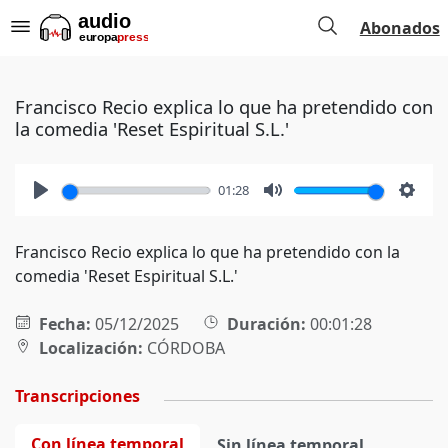
Abonados
Francisco Recio explica lo que ha pretendido con
la comedia 'Reset Espiritual S.L.'
01:28
Play
Mute
Setti
Francisco Recio explica lo que ha pretendido con la
comedia 'Reset Espiritual S.L.'
Fecha:
05/12/2025
Duración:
00:01:28
Localización:
CÓRDOBA
Transcripciones
Con línea temporal
Sin línea temporal