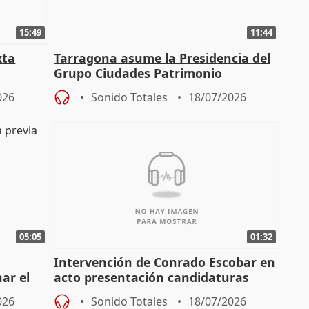
15:49
11:44
xta
Tarragona asume la Presidencia del
Grupo Ciudades Patrimonio
026
Sonido Totales
18/07/2026
05:05
01:32
Intervención de Conrado Escobar en
nar el
acto presentación candidaturas
a
alcaldes PP para 2027
026
Sonido Totales
18/07/2026