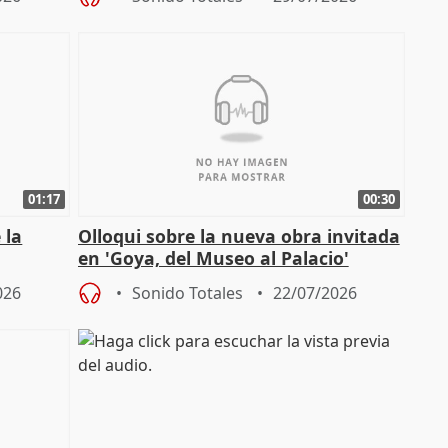
01:17
00:30
 la
Olloqui sobre la nueva obra invitada
en 'Goya, del Museo al Palacio'
" en la
026
Sonido Totales
22/07/2026