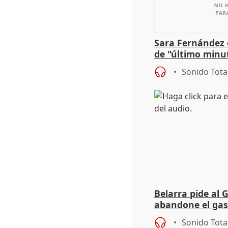
Sara Fernández 
de "último minu
Sonido Tota
Belarra pide al 
abandone el gas
"de verdad" por 
Sonido Tota