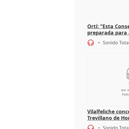
Ortí: "Esta Conse
preparada para 
absolutamente t
Sonido Tota
Vilalfeliche con
Trevillano de Ho
periodista Xabie
Sonido Tota