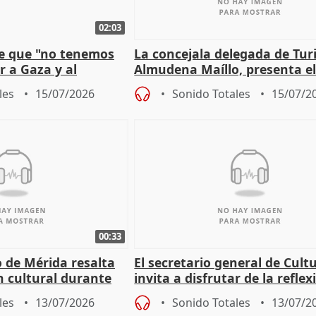
02:03
e que "no tenemos
La concejala delegada de Tur
r a Gaza y al
Almudena Maíllo, presenta e
'Nuevas comedias madrileña
les
15/07/2026
Sonido Totales
15/07/2
00:33
 de Mérida resalta
El secretario general de Cult
 cultural durante
invita a disfrutar de la reflex
lo humano de Timón de Aten
les
13/07/2026
Sonido Totales
13/07/2