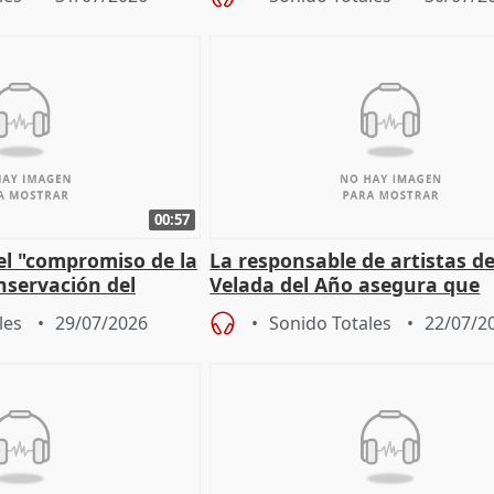
00:57
el "compromiso de la
La responsable de artistas de
nservación del
Velada del Año asegura que
Córdoba
"Andalucía está muy presente
les
29/07/2026
Sonido Totales
22/07/2
cita