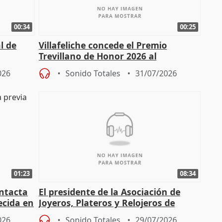
00:34
00:25
l de
Villafeliche concede el Premio
Trevillano de Honor 2026 al
periodista Xabier Fortes
026
Sonido Totales
31/07/2026
01:23
08:34
intacta
El presidente de la Asociación de
ecida en
Joyeros, Plateros y Relojeros de
Córdoba celebra la IGP
026
Sonido Totales
29/07/2026