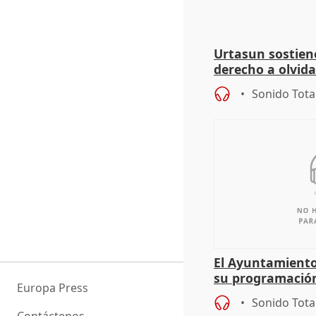
Urtasun sostien
derecho a olvida
genocidio"
Sonido Tota
El Ayuntamiento
su programación
Europa Press
todo el año
Sonido Tota