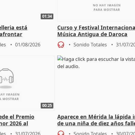
01:34
lleria está
Curso y Festival Internaciona
afrontar
Música Antigua de Daroca
odos los escenarios"
les
01/08/2026
Sonido Totales
31/07/2
00:25
cede el Premio
Aparece en Mérida la lápida 
nor 2026 al
de una niña de diez años fall
r Fortes
el año 519 d.C.
les
31/07/2026
Sonido Totales
30/07/2