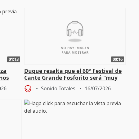
01:13
00:16
nza
Duque resalta que el 60º Festival de
mnos
Cante Grande Fosforito será "muy
l"
especial" tras su pérdida
026
Sonido Totales
16/07/2026