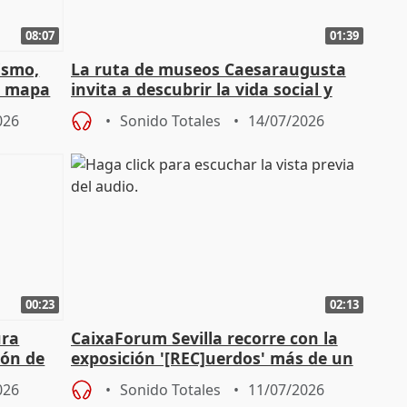
08:07
01:39
ismo,
La ruta de museos Caesaraugusta
l mapa
invita a descubrir la vida social y
s'
económica de la Zaragoza ro
026
Sonido Totales
14/07/2026
00:23
02:13
ura
CaixaForum Sevilla recorre con la
ión de
exposición '[REC]uerdos' más de un
as
siglo de cine doméstico
026
Sonido Totales
11/07/2026