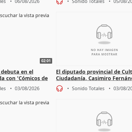
les
06/08/2026
Sonido Totales
05/08/2
02:01
 debuta en el
El diputado provincial de Cul
da con 'Cómicos de
Ciudadanía, Casimiro Fernán
me ha escogido"
sobre el balance de entradas
les
03/08/2026
Sonido Totales
03/08/2