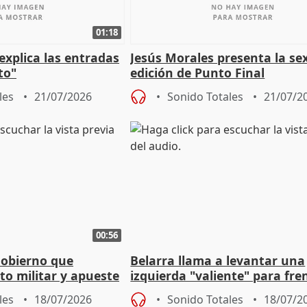
01:18
explica las entradas
Jesús Morales presenta la se
to"
edición de Punto Final
les
21/07/2026
Sonido Totales
21/07/2
00:56
Gobierno que
Belarra llama a levantar una
to militar y apueste
izquierda "valiente" para fre
la cultura
avance de la extrema derech
les
18/07/2026
Sonido Totales
18/07/2