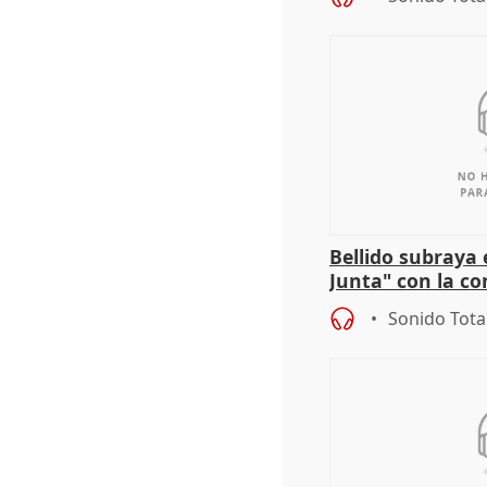
Bellido subraya 
Junta" con la co
patrimonio en 
Sonido Tota