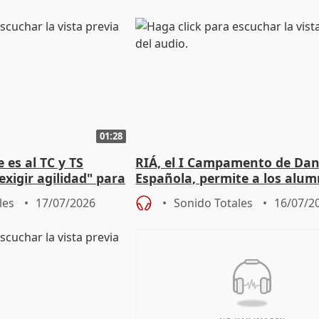
01:28
 es al TC y TS
RIÁ, el I Campamento de Da
xigir agilidad" para
Española, permite a los alu
e Amnistía
"sacar su talento a flor de pie
les
17/07/2026
Sonido Totales
16/07/2