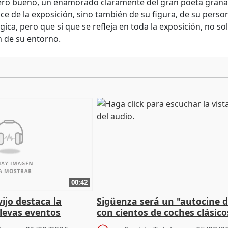
pero bueno, un enamorado claramente del gran poeta granad
ce de la exposición, sino también de su figura, de su person
ica, pero que sí que se refleja en toda la exposición, no sol
 de su entorno.
00:42
vijo destaca la
Sigüenza será un "autocine de
llevas eventos
con cientos de coches clásic
 pueblos
espectadores