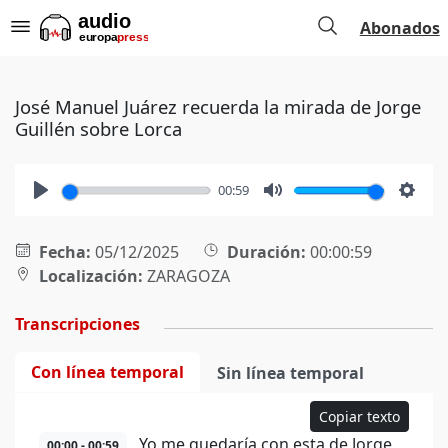
Abonados
José Manuel Juárez recuerda la mirada de Jorge
Guillén sobre Lorca
00:59
Play
Mute
Setti
Fecha:
05/12/2025
Duración:
00:00:59
Localización:
ZARAGOZA
Transcripciones
Con línea temporal
Sin línea temporal
Copiar texto
Yo me quedaría con esta de Jorge
00:00 - 00:59