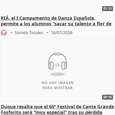
01:13
RIÁ, el I Campamento de Danza Española,
permite a los alumnos "sacar su talento a flor de
piel"
Sonido Totales
16/07/2026
00:16
Duque resalta que el 60º Festival de Cante Grande
Fosforito será "muy especial" tras su pérdida