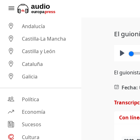
Andalucía
El guion
Castilla-La Mancha
Castilla y León
Play
Cataluña
El guionist
Galicia
Fecha:
Política
Transcrip
Economía
Con lín
Sucesos
Cultura