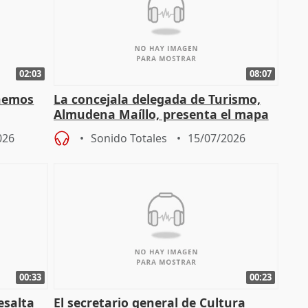
02:03
08:07
enemos
La concejala delegada de Turismo,
Almudena Maíllo, presenta el mapa
'Nuevas comedias madrileñas'
026
Sonido Totales
15/07/2026
00:33
00:23
esalta
El secretario general de Cultura