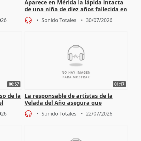
o
Aparece en Mérida la lápida intacta
de una niña de diez años fallecida en
el año 519 d.C.
026
Sonido Totales
30/07/2026
00:57
01:17
so de la
La responsable de artistas de la
el
Velada del Año asegura que
"Andalucía está muy presente" en la
026
Sonido Totales
22/07/2026
cita