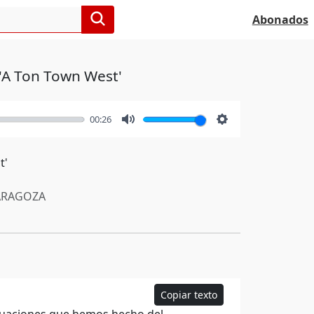
Abonados
a 'A Ton Town West'
00:26
Mute
Settings
t'
RAGOZA
Copiar texto