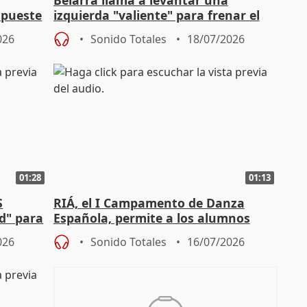
apueste
izquierda "valiente" para frenar el
avance de la extrema derecha
026
Sonido Totales
18/07/2026
01:28
01:13
S
RIÁ, el I Campamento de Danza
ad" para
Española, permite a los alumnos
"sacar su talento a flor de piel"
026
Sonido Totales
16/07/2026