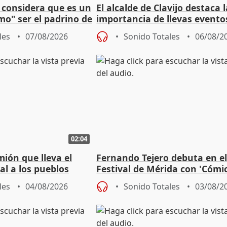
 considera que es un
El alcalde de Clavijo destaca 
mo" ser el padrino de
importancia de llevas evento
ón
culturales a los pueblos
les
07/08/2026
Sonido Totales
06/08/2
02:04
mión que lleva el
Fernando Tejero debuta en e
al a los pueblos
Festival de Mérida con 'Cómi
Roma': "Strabo me ha escogi
les
04/08/2026
Sonido Totales
03/08/2