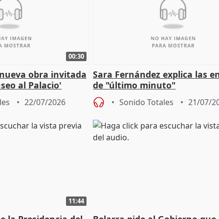
00:30
 nueva obra invitada
Sara Fernández explica las e
seo al Palacio'
de "último minuto"
les
22/07/2026
Sonido Totales
21/07/2
11:44
 la Presidencia del
Belarra pide al Gobierno que