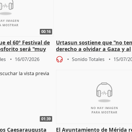
00:16
e el 60º Festival de
Urtasun sostiene que "no t
sforito será "muy
derecho a olvidar a Gaza y al
u pérdida
genocidio"
les
16/07/2026
Sonido Totales
15/07/2
01:39
eos Caesaraugusta
El Ayuntamiento de Mérida r