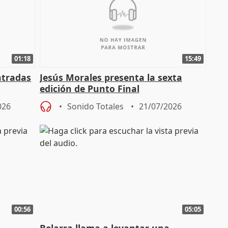
01:18
15:49
ntradas
Jesús Morales presenta la sexta
edición de Punto Final
026
Sonido Totales
21/07/2026
00:56
05:05
Belarra llama a levantar una