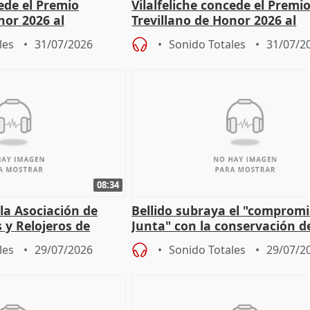
cede el Premio
Vilalfeliche concede el Premi
nor 2026 al
Trevillano de Honor 2026 al
r Fortes
periodista Xabier Fortes
les
31/07/2026
Sonido Totales
31/07/2
08:34
 la Asociación de
Bellido subraya el "compromi
s y Relojeros de
Junta" con la conservación d
 la IGP
patrimonio en Córdoba
les
29/07/2026
Sonido Totales
29/07/2