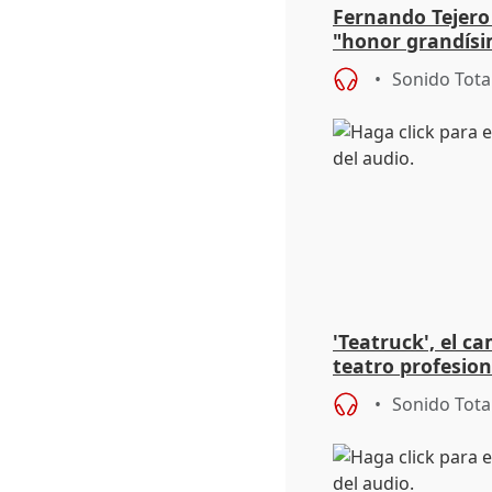
Fernando Tejero
"honor grandísi
la representaci
Sonido Tota
'Teatruck', el ca
teatro profesion
extremeños
Sonido Tota