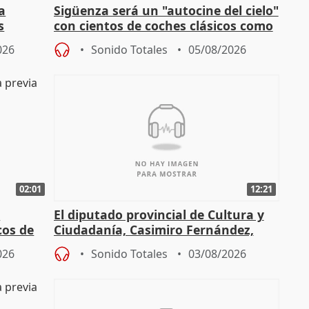
la
Sigüenza será un "autocine del cielo"
s
con cientos de coches clásicos como
espectadores
026
Sonido Totales
05/08/2026
02:01
12:21
l
El diputado provincial de Cultura y
cos de
Ciudadanía, Casimiro Fernández,
do"
sobre el balance de entradas
026
Sonido Totales
03/08/2026