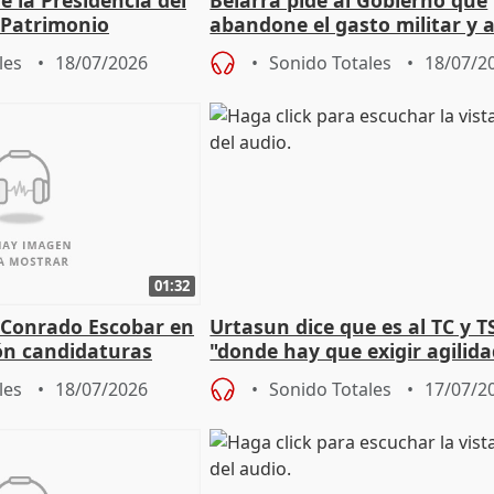
 Patrimonio
abandone el gasto militar y 
"de verdad" por la cultura
les
18/07/2026
Sonido Totales
18/07/2
01:32
 Conrado Escobar en
Urtasun dice que es al TC y T
ón candidaturas
"donde hay que exigir agilid
 2027
aplicar la Ley de Amnistía
les
18/07/2026
Sonido Totales
17/07/2