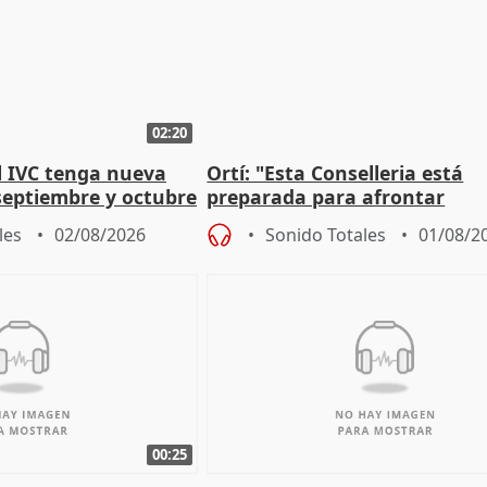
02:20
l IVC tenga nueva
Ortí: "Esta Conselleria está
septiembre y octubre
preparada para afrontar
absolutamente todos los esc
les
02/08/2026
Sonido Totales
01/08/2
00:25