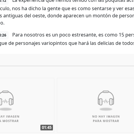
La experiencia que hemos tenido con las poquitas ac
0:12
culo, nos ha dicho la gente que es como sentarse y ver esa
as antiguas del oeste, donde aparecen un montón de perso
o.
Para nosotros es un poco estresante, es como 15 per
0:26
gue de personajes variopintos que hará las delicias de todo
01:45