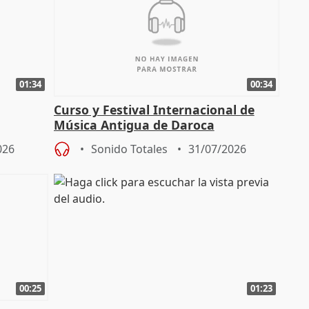
01:34
00:34
Curso y Festival Internacional de
Música Antigua de Daroca
enarios"
026
Sonido Totales
31/07/2026
00:25
01:23